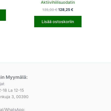
Aktiivihiilisuodatin
135,00
€
128,25
€
Lisää ostoskoriin
gin Myymälä:
jat
-18 La 12-15
lonkuja 3, 00390
nal/WhatsApp: