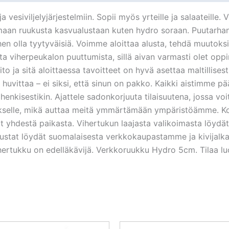
esiviljelyjärjestelmiin. Sopii myös yrteille ja salaateille.
maan ruukusta kasvualustaan kuten hydro soraan. Puutarhanho
iihen olla tyytyväisiä. Voimme aloittaa alusta, tehdä muutok
ta viherpeukalon puuttumista, sillä aivan varmasti olet opp
ja sitä aloittaessa tavoitteet on hyvä asettaa maltillisesti. 
a huvittaa – ei siksi, että sinun on pakko. Kaikki aistimme p
uin henkisestikin. Ajattele sadonkorjuuta tilaisuutena, jossa voi
tukselle, mikä auttaa meitä ymmärtämään ympäristöämme. K
dät yhdestä paikasta. Vihertukun laajasta valikoimasta löydät 
alustat löydät suomalaisesta verkkokaupastamme ja kivijal
hertukku on edelläkävijä. Verkkoruukku Hydro 5cm. Tilaa 
Alkuperäinen
Nykyinen