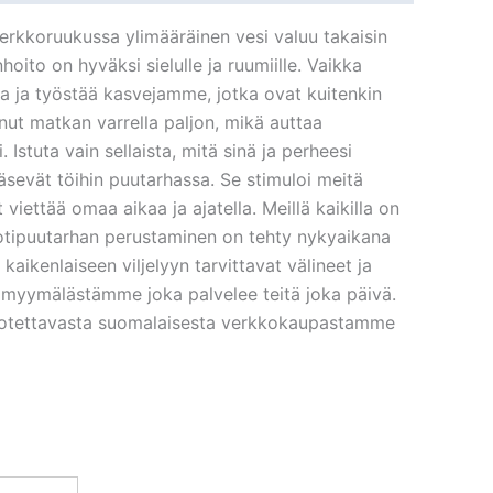
 Verkkoruukussa ylimääräinen vesi valuu takaisin
ito on hyväksi sielulle ja ruumiille. Vaikka
sia ja työstää kasvejamme, jotka ovat kuitenkin
inut matkan varrella paljon, mikä auttaa
Istuta vain sellaista, mitä sinä ja perheesi
ääsevät töihin puutarhassa. Se stimuloi meitä
t viettää omaa aikaa ja ajatella. Meillä kaikilla on
otipuutarhan perustaminen on tehty nykyaikana
kaikenlaiseen viljelyyn tarvittavat välineet ja
kamyymälästämme joka palvelee teitä joka päivä.
luotettavasta suomalaisesta verkkokaupastamme