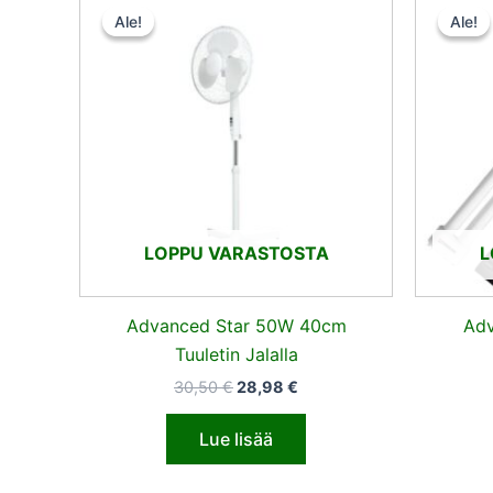
hinta
hinta
Ale!
Ale!
Ale!
Ale!
oli:
on:
30,50 €.
28,98 €.
LOPPU VARASTOSTA
L
Advanced Star 50W 40cm
Adv
Tuuletin Jalalla
30,50
€
28,98
€
Lue lisää