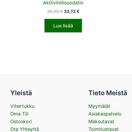
Aktiivihiilisuodatin
35,50
€
33,72
€
Lue lisää
Yleistä
Tieto Meistä
Vihertukku
Myymälät
Oma Tili
Asiakaspalvelu
Ostoskori
Maksutavat
Ota Yhteyttä
Toimitustavat