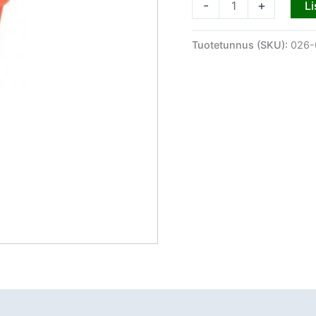
-
+
Li
Tuotetunnus (SKU):
026-