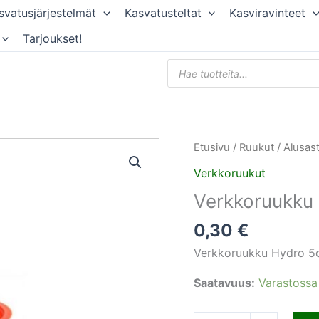
svatusjärjestelmät
Kasvatusteltat
Kasviravinteet
Tarjoukset!
Products
search
Verkkoruukku
Etusivu
/
Ruukut / Alusast
Hydro
Verkkoruukut
5cm
Verkkoruukku
määrä
0,30
€
Verkkoruukku Hydro 
Saatavuus:
Varastossa