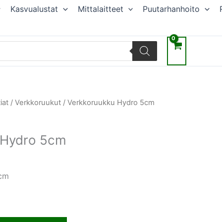
Kasvualustat
Mittalaitteet
Puutarhanhoito
iat
/
Verkkoruukut
/ Verkkoruukku Hydro 5cm
 Hydro 5cm
5cm