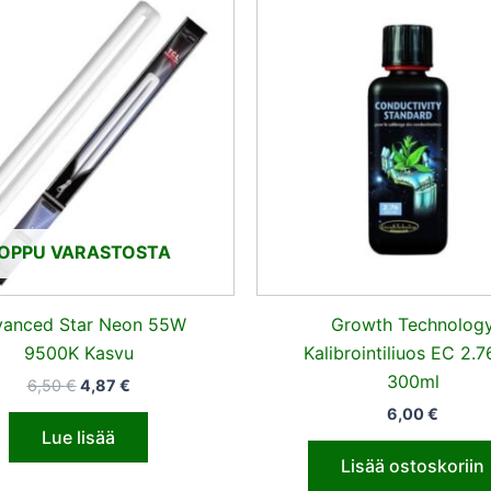
hinta
hinta
oli:
on:
6,50 €.
4,87 €.
OPPU VARASTOSTA
anced Star Neon 55W
Growth Technolog
9500K Kasvu
Kalibrointiliuos EC 2.
300ml
6,50
€
4,87
€
6,00
€
Lue lisää
Lisää ostoskoriin