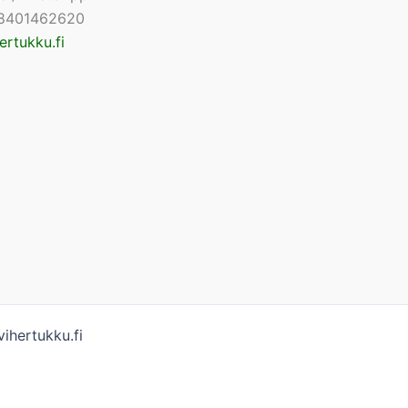
8401462620
ertukku.fi
ihertukku.fi