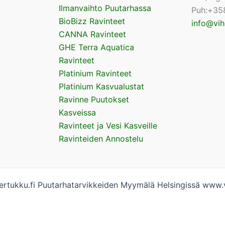
Ilmanvaihto Puutarhassa
Puh:+35
BioBizz Ravinteet
info@vih
CANNA Ravinteet
GHE Terra Aquatica
Ravinteet
Platinium Ravinteet
Platinium Kasvualustat
Ravinne Puutokset
Kasveissa
Ravinteet ja Vesi Kasveille
Ravinteiden Annostelu
rtukku.fi Puutarhatarvikkeiden Myymälä Helsingissä www.v