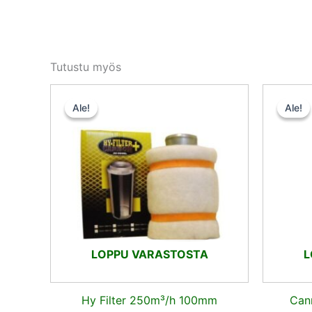
Tutustu myös
Alkuperäinen
Nykyinen
hinta
hinta
Ale!
Ale!
Ale!
Ale!
oli:
on:
35,50 €.
33,72 €.
LOPPU VARASTOSTA
L
Hy Filter 250m³/h 100mm
Can