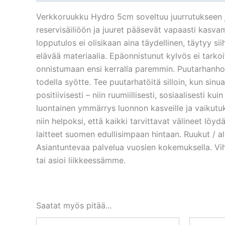
Verkkoruukku Hydro 5cm soveltuu juurrutukseen ja v
reservisäiliöön ja juuret pääsevät vapaasti kasva
lopputulos ei olisikaan aina täydellinen, täytyy s
elävää materiaalia. Epäonnistunut kylvös ei tarkoi
onnistumaan ensi kerralla paremmin. Puutarhanhoito 
todella syötte. Tee puutarhatöitä silloin, kun sinu
positiivisesti – niin ruumiillisesti, sosiaalisesti k
luontainen ymmärrys luonnon kasveille ja vaiku
niin helpoksi, että kaikki tarvittavat välineet löy
laitteet suomen edullisimpaan hintaan. Ruukut / 
Asiantuntevaa palvelua vuosien kokemuksella. Vi
tai asioi liikkeessämme.
Saatat myös pitää...
Alkuperäinen
Nykyinen