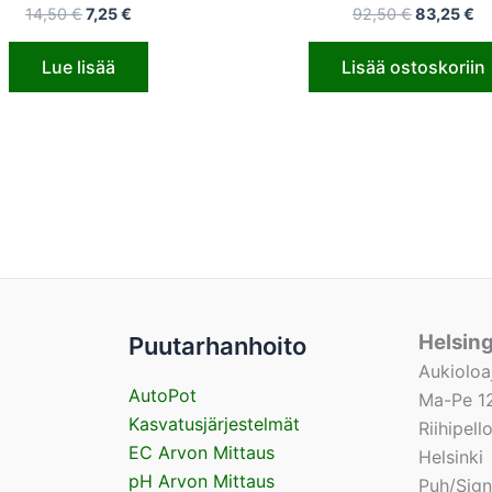
14,50
€
7,25
€
92,50
€
83,25
€
Lue lisää
Lisää ostoskoriin
Helsin
Puutarhanhoito
Aukioloa
AutoPot
Ma-Pe 12
Kasvatusjärjestelmät
Riihipel
EC Arvon Mittaus
Helsinki
pH Arvon Mittaus
Puh/Sig