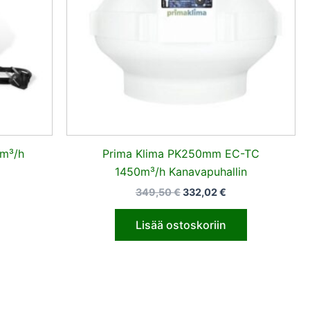
m³/h
Prima Klima PK250mm EC-TC
1450m³/h Kanavapuhallin
349,50
€
332,02
€
Lisää ostoskoriin