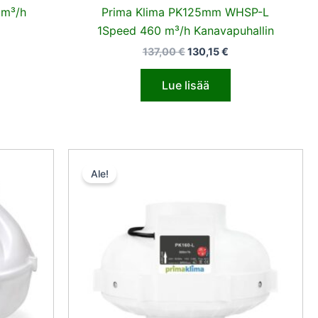
0m³/h
Prima Klima PK125mm WHSP-L
1Speed 460 m³/h Kanavapuhallin
137,00
€
130,15
€
Lue lisää
n
yinen
Alkuperäinen
Nykyinen
a
hinta
hinta
Ale!
oli:
on:
42 €.
94,50 €.
89,77 €.