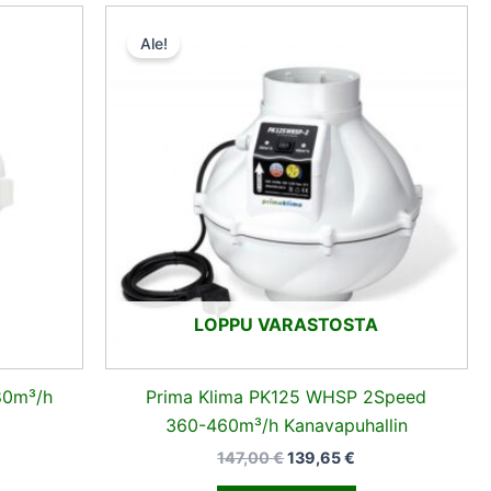
n
yinen
Alkuperäinen
Nykyinen
ta
hinta
hinta
Ale!
oli:
on:
,80 €.
147,00 €.
139,65 €.
LOPPU VARASTOSTA
80m³/h
Prima Klima PK125 WHSP 2Speed
360-460m³/h Kanavapuhallin
147,00
€
139,65
€