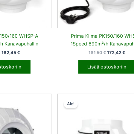
K150/160 WHSP-A
Prima Klima PK150/160 WH
h Kanavapuhallin
1Speed 890m³/h Kanavapuha
€
162,45
€
181,50
€
172,42
€
stoskoriin
Lisää ostoskoriin
Alkuperäinen
Nykyinen
Alkuperäine
Nyk
hinta
hinta
hinta
hin
Ale!
oli:
on:
oli:
on:
156,00 €.
148,20 €.
136,00 €.
129