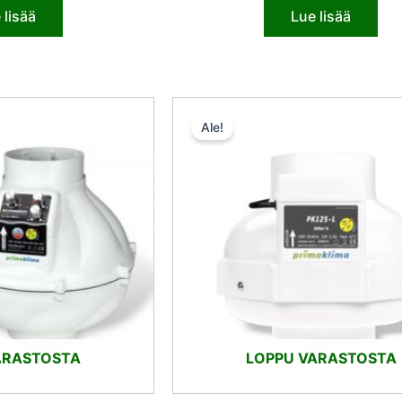
 lisää
Lue lisää
Alkuperäinen
Nykyinen
Alkuperäine
Nyky
hinta
hinta
hinta
hint
Ale!
oli:
on:
oli:
on:
323,00 €.
306,85 €.
89,00 €.
84,5
ARASTOSTA
LOPPU VARASTOSTA