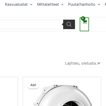
Kasvualustat
Mittalaitteet
Puutarhanhoito
n
yinen
Alkuperäinen
Nykyinen
ta
hinta
hinta
Ale!
oli:
on:
,20 €.
103,50 €.
98,33 €.