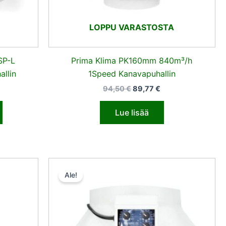
LOPPU VARASTOSTA
SP-L
Prima Klima PK160mm 840m³/h
llin
1Speed Kanavapuhallin
94,50
€
89,77
€
Lue lisää
n
yinen
Alkuperäinen
Nykyinen
ta
hinta
hinta
Ale!
oli:
on:
,20 €.
349,50 €.
332,02 €.