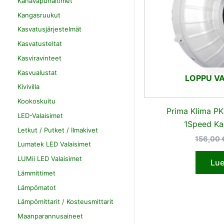
Kanavapuhaltimet
Kangasruukut
Kasvatusjärjestelmät
Kasvatusteltat
Kasviravinteet
Kasvualustat
LOPPU V
Kivivilla
Kookoskuitu
Prima Klima 
LED-Valaisimet
1Speed Ka
Letkut / Putket / Ilmakivet
156,00
Lumatek LED Valaisimet
LUMii LED Valaisimet
Lue
Lämmittimet
Lämpömatot
Lämpömittarit / Kosteusmittarit
Maanparannusaineet