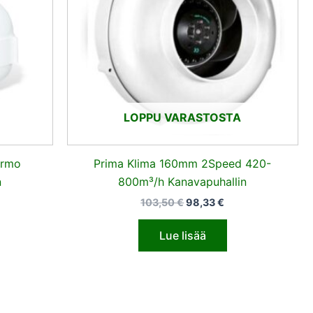
LOPPU VARASTOSTA
ermo
Prima Klima 160mm 2Speed 420-
n
800m³/h Kanavapuhallin
103,50
€
98,33
€
Lue lisää