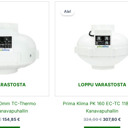
Alkuperäinen
Nykyinen
Alkuperäine
Nyk
hinta
hinta
hinta
hin
Ale!
oli:
on:
oli:
on:
163,00 €.
154,85 €.
324,00 €.
307
ARASTOSTA
LOPPU VARASTOSTA
160mm TC-Thermo
Prima Klima PK 160 EC-TC 11
navapuhallin
Kanavapuhallin
€
154,85
€
324,00
€
307,80
€