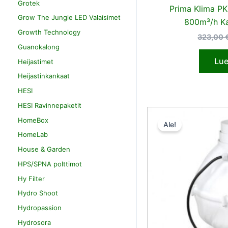
Grotek
Prima Klima 
Grow The Jungle LED Valaisimet
800m³/h Ka
Growth Technology
323,00
Guanokalong
Lue
Heijastimet
Heijastinkankaat
HESI
HESI Ravinnepaketit
HomeBox
Ale!
HomeLab
House & Garden
HPS/SPNA polttimot
Hy Filter
Hydro Shoot
Hydropassion
Hydrosora