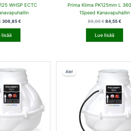
PK125 WHSP ECTC
Prima Klima PK125mm L 36
navapuhallin
1Speed Kanavapuhallin
€
306,85
€
89,00
€
84,55
€
 lisää
Lue lisää
Alkuperäinen
Nykyinen
Alkuperäine
Nyk
hinta
hinta
hinta
hint
Ale!
oli:
on:
oli:
on:
171,01 €.
162,45 €.
181,50 €.
172,