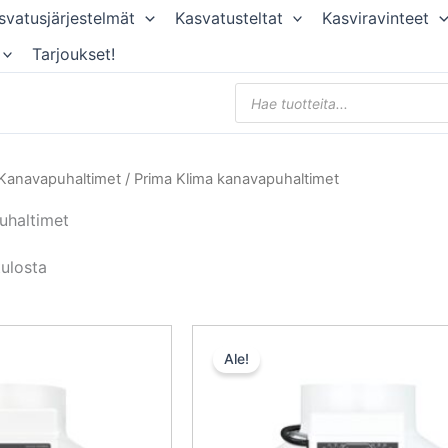
svatusjärjestelmät
Kasvatusteltat
Kasviravinteet
Tarjoukset!
Products
search
Kanavapuhaltimet
/ Prima Klima kanavapuhaltimet
uhaltimet
tulosta
Alkuperäinen
Nykyinen
Alkuperäine
Nyk
hinta
hinta
hinta
hin
Ale!
oli:
on:
oli:
on:
100,50 €.
95,48 €.
136,00 €.
129