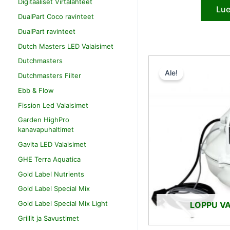
Digitaaliset Virtalähteet
Lue
DualPart Coco ravinteet
DualPart ravinteet
Dutch Masters LED Valaisimet
Dutchmasters
Ale!
Dutchmasters Filter
Ebb & Flow
Fission Led Valaisimet
Garden HighPro
kanavapuhaltimet
Gavita LED Valaisimet
GHE Terra Aquatica
Gold Label Nutrients
Gold Label Special Mix
Gold Label Special Mix Light
LOPPU V
Grillit ja Savustimet