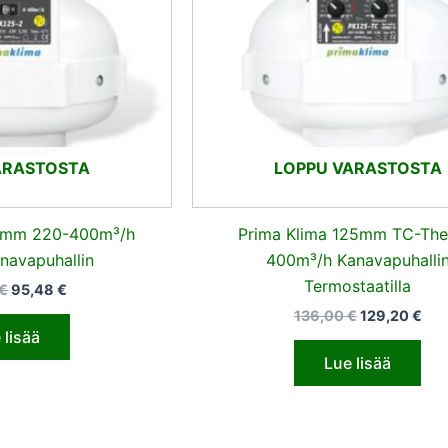
ARASTOSTA
LOPPU VARASTOSTA
25mm 220-400m³/h
Prima Klima 125mm TC-Th
navapuhallin
400m³/h Kanavapuhalli
Termostaatilla
€
95,48
€
136,00
€
129,20
€
 lisää
Lue lisää