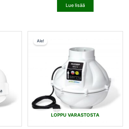
Lue lisää
n
inen
Alkuperäinen
Nykyinen
a
hinta
hinta
Ale!
oli:
on:
5 €.
137,00 €.
130,15 €.
LOPPU VARASTOSTA