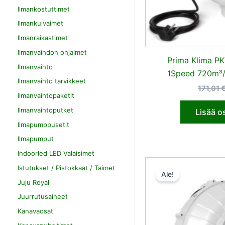
Ilmankostuttimet
Ilmankuivaimet
Ilmanraikastimet
Ilmanvaihdon ohjaimet
Prima Klima P
Ilmanvaihto
1Speed 720m³/
Ilmanvaihto tarvikkeet
171,01
Ilmanvaihtopaketit
Ilmanvaihtoputket
Lisää o
Ilmapumppusetit
Ilmapumput
Indoorled LED Valaisimet
Istutukset / Pistokkaat / Taimet
Ale!
Juju Royal
Juurrutusaineet
Kanavaosat