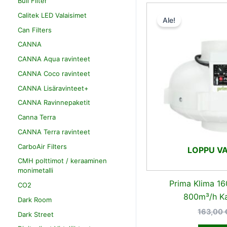
Bull Filter
Calitek LED Valaisimet
Ale!
Can Filters
CANNA
CANNA Aqua ravinteet
CANNA Coco ravinteet
CANNA Lisäravinteet+
CANNA Ravinnepaketit
Canna Terra
CANNA Terra ravinteet
CarboAir Filters
LOPPU V
CMH polttimot / keraaminen
monimetalli
Prima Klima 
CO2
800m³/h Ka
Dark Room
163,00
Dark Street