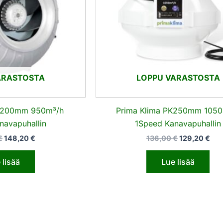
ARASTOSTA
LOPPU VARASTOSTA
PK200mm 950m³/h
Prima Klima PK250mm 1050
navapuhallin
1Speed Kanavapuhallin
€
148,20
€
136,00
€
129,20
€
 lisää
Lue lisää