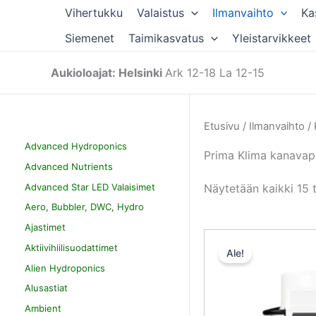
Siirry
Vihertukku
Valaistus
Ilmanvaihto
Ka
sisältöön
Siemenet
Taimikasvatus
Yleistarvikkeet
Aukioloajat: Helsinki
Ark 12-18 La 12-15
Etusivu
/
Ilmanvaihto
/
Advanced Hydroponics
Prima Klima kanavap
Advanced Nutrients
Advanced Star LED Valaisimet
Näytetään kaikki 15 
Aero, Bubbler, DWC, Hydro
Ajastimet
Aktiivihiilisuodattimet
Ale!
Alien Hydroponics
Alusastiat
Ambient