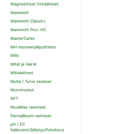
Magneettiset Virtalähteet
Mammoth
Mammoth Classic+
Mammoth Pro+ HC
MasterCarbo
MH monimetallipolttimot
Mills
Mitat ja Vaa'at
Mittalaitteet
Multa / Turve seokset
Muoviruukut
NFT
NovaMax ravinteet
PermaBloom ravinteet
pH / EC
Kalibrointi/Säilytys/Puhdistus