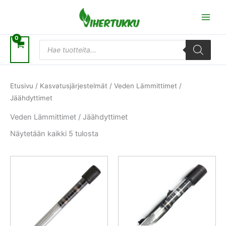
Siirry
sisältöön
Products
search
Etusivu
/
Kasvatusjärjestelmät
/ Veden Lämmittimet /
Jäähdyttimet
Veden Lämmittimet / Jäähdyttimet
Näytetään kaikki 5 tulosta