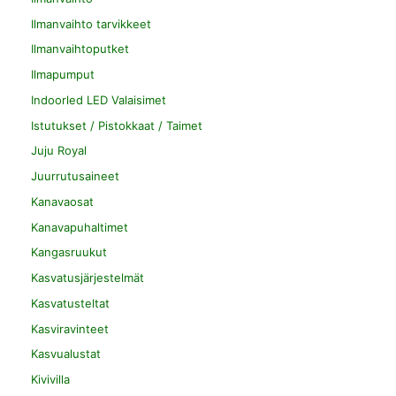
Ilmanvaihto tarvikkeet
Ilmanvaihtoputket
Ilmapumput
Indoorled LED Valaisimet
Istutukset / Pistokkaat / Taimet
Juju Royal
Juurrutusaineet
Kanavaosat
Kanavapuhaltimet
Kangasruukut
Kasvatusjärjestelmät
Kasvatusteltat
Kasviravinteet
Kasvualustat
Kivivilla