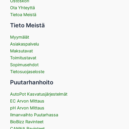
Ostoskori
Ota Yhteyttä
Tietoa Meistä
Tieto Meistä
Myymälät
Asiakaspalvelu
Maksutavat
Toimitustavat
Sopimusehdot
Tietosuojaseloste
Puutarhanhoito
AutoPot Kasvatusjärjestelmät
EC Arvon Mittaus
pH Arvon Mittaus
Ilmanvaihto Puutarhassa
BioBizz Ravinteet
CANNA Ravinteet