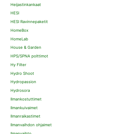
Heijastinkankaat
HESI
HESI Ravinnepaketit
HomeBox
HomeLab
House & Garden
HPS/SPNA polttimot
Hy Filter
Hydro Shoot
Hydropassion
Hydrosora
Ilmankostuttimet
Ilmankuivaimet
Ilmanraikastimet
Ilmanvaihdon ohjaimet
Ilmanvaihto