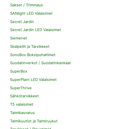
Sakset / Trimmaus
SANlight LED Valaisimet
Secret Jardin
Secret Jardin LED Valaisimet
Siemenet
Skalpellit ja Tarvikkeet
SonoBox Boksipuhaltimet
Suodatinverkot / Suodatinkankaat
SuperBox
SuperPlant LED Valaisimet
SuperThrive
Sähkötarvikkeet
T5 valaisimet
Taimikasvatus
Taimikuutiot ja Taimiruukut