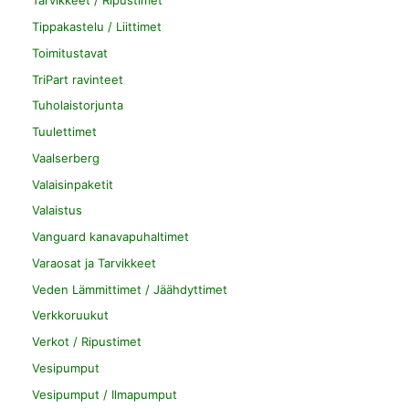
Tarvikkeet / Ripustimet
Tippakastelu / Liittimet
Toimitustavat
TriPart ravinteet
Tuholaistorjunta
Tuulettimet
Vaalserberg
Valaisinpaketit
Valaistus
Vanguard kanavapuhaltimet
Varaosat ja Tarvikkeet
Veden Lämmittimet / Jäähdyttimet
Verkkoruukut
Verkot / Ripustimet
Vesipumput
Vesipumput / Ilmapumput