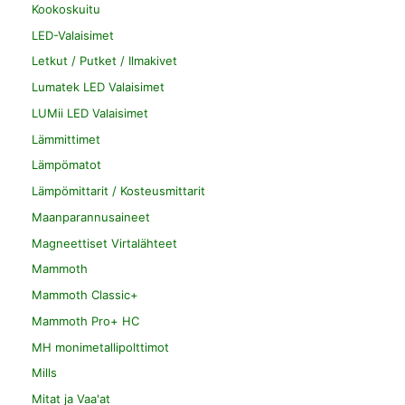
Kookoskuitu
LED-Valaisimet
Letkut / Putket / Ilmakivet
Lumatek LED Valaisimet
LUMii LED Valaisimet
Lämmittimet
Lämpömatot
Lämpömittarit / Kosteusmittarit
Maanparannusaineet
Magneettiset Virtalähteet
Mammoth
Mammoth Classic+
Mammoth Pro+ HC
MH monimetallipolttimot
Mills
Mitat ja Vaa'at