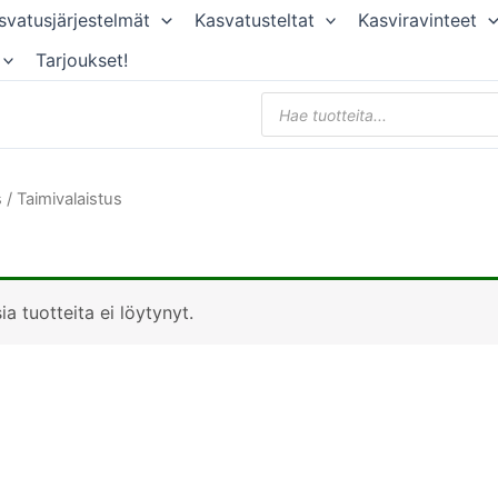
svatusjärjestelmät
Kasvatusteltat
Kasviravinteet
Tarjoukset!
Products
search
s
/ Taimivalaistus
sia tuotteita ei löytynyt.