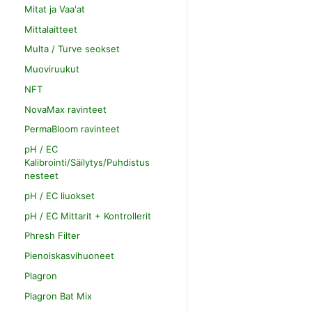
Mitat ja Vaa'at
Mittalaitteet
Multa / Turve seokset
Muoviruukut
NFT
NovaMax ravinteet
PermaBloom ravinteet
pH / EC
Kalibrointi/Säilytys/Puhdistus
nesteet
pH / EC liuokset
pH / EC Mittarit + Kontrollerit
Phresh Filter
Pienoiskasvihuoneet
Plagron
Plagron Bat Mix