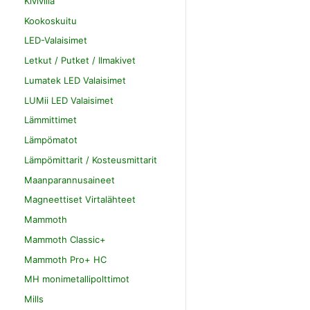
Kivivilla
Kookoskuitu
LED-Valaisimet
Letkut / Putket / Ilmakivet
Lumatek LED Valaisimet
LUMii LED Valaisimet
Lämmittimet
Lämpömatot
Lämpömittarit / Kosteusmittarit
Maanparannusaineet
Magneettiset Virtalähteet
Mammoth
Mammoth Classic+
Mammoth Pro+ HC
MH monimetallipolttimot
Mills