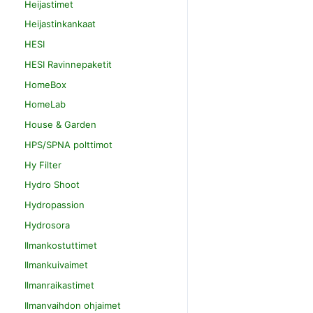
Heijastimet
Heijastinkankaat
HESI
HESI Ravinnepaketit
HomeBox
HomeLab
House & Garden
HPS/SPNA polttimot
Hy Filter
Hydro Shoot
Hydropassion
Hydrosora
Ilmankostuttimet
Ilmankuivaimet
Ilmanraikastimet
Ilmanvaihdon ohjaimet