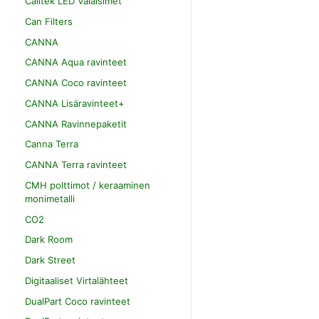
Calitek LED Valaisimet
Can Filters
CANNA
CANNA Aqua ravinteet
CANNA Coco ravinteet
CANNA Lisäravinteet+
CANNA Ravinnepaketit
Canna Terra
CANNA Terra ravinteet
CMH polttimot / keraaminen
monimetalli
CO2
Dark Room
Dark Street
Digitaaliset Virtalähteet
DualPart Coco ravinteet