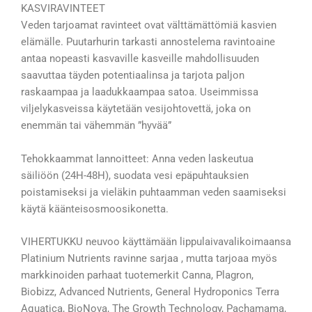
KASVIRAVINTEET
Veden tarjoamat ravinteet ovat välttämättömiä kasvien
elämälle. Puutarhurin tarkasti annostelema ravintoaine
antaa nopeasti kasvaville kasveille mahdollisuuden
saavuttaa täyden potentiaalinsa ja tarjota paljon
raskaampaa ja laadukkaampaa satoa. Useimmissa
viljelykasveissa käytetään vesijohtovettä, joka on
enemmän tai vähemmän ”hyvää”
Tehokkaammat lannoitteet: Anna veden laskeutua
säiliöön (24H-48H), suodata vesi epäpuhtauksien
poistamiseksi ja vieläkin puhtaamman veden saamiseksi
käytä käänteisosmoosikonetta.
VIHERTUKKU neuvoo käyttämään lippulaivavalikoimaansa
Platinium Nutrients ravinne sarjaa , mutta tarjoaa myös
markkinoiden parhaat tuotemerkit Canna, Plagron,
Biobizz, Advanced Nutrients, General Hydroponics Terra
Aquatica, BioNova, The Growth Technology, Pachamama,