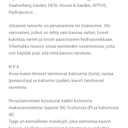
Vaalserberg Garden, HESI, House & Garden, APTUS,
Hydroponics. ..
Jokainen lannoite on perusravinne tai lisäravinne. Ole
varovainen, jotkut on tehty vain kasvua varten, toiset
kukintaa varten ja toiset passiiviseen hydroponiikkaan.
Vihertukku neuvoo sinua ravinteiden ostamisessa, jotta
voit käyttää juuri sitä mitä kasvisi tarvitsee.
N P K
Aivan kuten ihmiset tarvitsevat kalsiumia (luita), rautaa
(punasoluja) ja kaliumia (sydän), kasvit tarvitsevat
ravinteita.
Peruslannoitteet koostuvat kaikki kolmesta
makroravinteesta: typestä (N), fosforista (P) ja kaliumista
(K).
Typpi on kemiallinen molekyyli, joka varmistaa kasvin