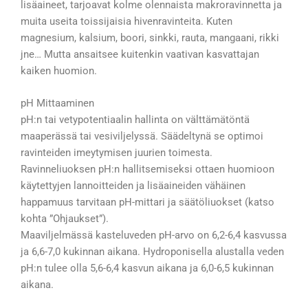
lisäaineet, tarjoavat kolme olennaista makroravinnetta ja
muita useita toissijaisia hivenravinteita. Kuten
magnesium, kalsium, boori, sinkki, rauta, mangaani, rikki
jne… Mutta ansaitsee kuitenkin vaativan kasvattajan
kaiken huomion.
pH Mittaaminen
pH:n tai vetypotentiaalin hallinta on välttämätöntä
maaperässä tai vesiviljelyssä. Säädeltynä se optimoi
ravinteiden imeytymisen juurien toimesta.
Ravinneliuoksen pH:n hallitsemiseksi ottaen huomioon
käytettyjen lannoitteiden ja lisäaineiden vähäinen
happamuus tarvitaan pH-mittari ja säätöliuokset (katso
kohta ”Ohjaukset”).
Maaviljelmässä kasteluveden pH-arvo on 6,2-6,4 kasvussa
ja 6,6-7,0 kukinnan aikana. Hydroponisella alustalla veden
pH:n tulee olla 5,6-6,4 kasvun aikana ja 6,0-6,5 kukinnan
aikana.