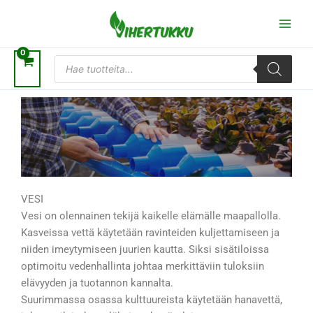
Siirry
sisältöön
Products
search
VESI
Vesi on olennainen tekijä kaikelle elämälle maapallolla.
Kasveissa vettä käytetään ravinteiden kuljettamiseen ja
niiden imeytymiseen juurien kautta. Siksi sisätiloissa
optimoitu vedenhallinta johtaa merkittäviin tuloksiin
elävyyden ja tuotannon kannalta.
Suurimmassa osassa kulttuureista käytetään hanavettä,