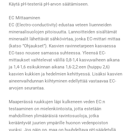
Käytä pH-testeriä pH-arvon säätämiseen.
EC Mittaaminen
EC (Electro-conductivity) edustaa veteen liuenneiden
mineraalisuolojen pitoisuutta. Lannoitteiden sisältämät
mineraalit lähettävät sähkövirtaa, jonka EC-mittari mittaa
(katso ”Ohjaukset”). Kasvien ravinnetarpeen kasvaessa
EC-taso nousee samassa suhteessa. Yleensä EC-
mittaukset vaihtelevat välillä 0,8-1,4 kasvuvaiheen aikana
ja 1,4-1,6 esikukinnan aikana 1,6-2,2:een (huippu 2,6)
kasvien kukkien ja hedelmien kehittyessä. Lisäksi kasvien
aineenvaihdunnan kiihtyminen edellyttää vastaavaa EC-
arvojen seurantaa.
Maaperässä ruukkujen läpi kulkeneen veden EC:n
testaaminen on mielenkiintoista, jotta estetään
mahdollinen ylimääräisiä ravintosuoloja, jotka
kerääntyvät juurien ympärille huonon vedenpoiston
vuoksi. Jos näin on, maa on huuhdeltava pH-säädetyllä