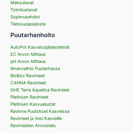
Maksutavat
Toimitustavat
Sopimusehdot
Tietosuojaseloste
Puutarhanhoito
AutoPot Kasvatusjärjestelmät
EC Arvon Mittaus
pH Arvon Mittaus
Ilmanvaihto Puutarhassa
BioBizz Ravinteet
CANNA Ravinteet
GHE Terra Aquatica Ravinteet
Platinium Ravinteet
Platinium Kasvualustat
Ravinne Puutokset Kasveissa
Ravinteet ja Vesi Kasveille
Ravinteiden Annostelu