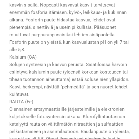
kasvin sisällä. Nopeasti kasvavat kasvit tarvitsevat
enemmän fosforia itämisen, kylvö-, leikkaus- ja kukinnan
aikana. Fosforin puute hidastaa kasvua, lehdet ovat
pienempiä, sinertäviä ja usein pilkullisia. Pääsuonet
muuttuvat purppuranpunaisiksi lehtien sisäpuolella.
Fosforin puute on yleistä, kun kasvualustan pH on yli 7 tai
alle 5,8.
Kalsium (CA)
Solujen synteesin ja kasvun perusta. Sisätiloissa harvoin
esiintyvä kalsiumin puute (yleensä korkean kosteuden tai
tiheän tuotannon aiheuttama) estää soluseinien ylläpidon.
Kasvi, herkempi, näyttää ”pehmeältä” ja sen nuoret lehdet
kuihtuvat.
RAUTA (Fe)
Olennainen entsymaattisille järjestelmille ja elektronien
kuljetukselle fotosynteesin aikana. Klorofyllintuotannon
katalyytti rauta on välttämätön nitraattien ja sulfaattien
pelkistämiseen ja assimilaatioon. Raudanpuute on yleistä,
kun pH on yli 6,5. Oireet ilmaantuvat pienimpiin lehtiin,