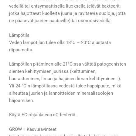
vedellä tai entsymaattisella liuoksella (elävät bakteerit,
jotka hajottavat kuolleita juuria ja ravitsevia suoloja, jotta
ne pääsevät juurien saataville) tai osmoosivedellä.
Lämpötila
Veden lämpötilan tulee olla 18°C – 20°C alustasta
riippumatta.
Lämpötilan pitäminen alle 21°C:ssa välttää patogeenisten
sienten kehittymisen juurissa (kelttuminen,
haurastuminen, liman ja hajuisen liman kehittyminen…).
Yli 24 °C:n lämpötilassa vedestä tulee happipuute, mikä
aiheuttaa juurien ja lannoitteiden mineraalisuolojen
hajoamisen.
Käytä EC-ohjaukseen eC-testeriä.
GROW = Kasvuravinteet