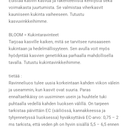
Edistää kasvin kasvua ja rakenteellista kehitystä sekä
voimakasta juurtumista. Se valmistaa viherkasvit
kauniiseen kukinta vaiheeseen. Tutustu
kasvuvinkkeihimme.
BLOOM = Kukintaravinteet
Tarjoaa kasville kaiken, mitä se tarvitsee runsaaseen
kukintaan ja hedelmällisyyteen. Sen avulla voit myös
hyödyntää kasvien genetiikkaa parhaalla mahdollisella
tavalla. Tutustu kukintavinkkeihimme.
tietää :
Ravinneliuos tulee uusia korkeintaan kahden viikon välein
ja useammin, kun kasvit ovat suuria. Paras
ennaltaehkäisy on uusiminen usein ja huuhtele tuki
puhtaalla vedellä kahden liuoksen välillä. On tarpeen
tarkistaa päivittäin EC (säiliössä, kannakkeessa ja
tyhjennetyssä liuoksessa) hyväksyttävä EC-arvo: 0,75 – 2
ms tarkista, että veden ph on hyvin sisällä 5,5 – 6,5 ennen