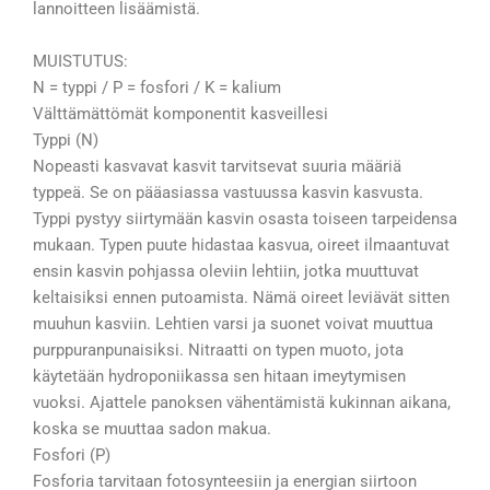
lannoitteen lisäämistä.
MUISTUTUS:
N = typpi / P = fosfori / K = kalium
Välttämättömät komponentit kasveillesi
Typpi (N)
Nopeasti kasvavat kasvit tarvitsevat suuria määriä
typpeä. Se on pääasiassa vastuussa kasvin kasvusta.
Typpi pystyy siirtymään kasvin osasta toiseen tarpeidensa
mukaan. Typen puute hidastaa kasvua, oireet ilmaantuvat
ensin kasvin pohjassa oleviin lehtiin, jotka muuttuvat
keltaisiksi ennen putoamista. Nämä oireet leviävät sitten
muuhun kasviin. Lehtien varsi ja suonet voivat muuttua
purppuranpunaisiksi. Nitraatti on typen muoto, jota
käytetään hydroponiikassa sen hitaan imeytymisen
vuoksi. Ajattele panoksen vähentämistä kukinnan aikana,
koska se muuttaa sadon makua.
Fosfori (P)
Fosforia tarvitaan fotosynteesiin ja energian siirtoon