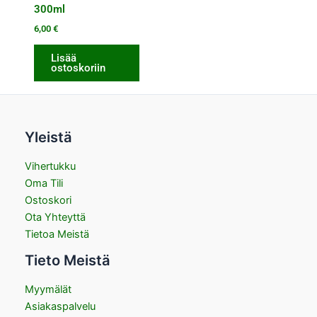
300ml
6,00
€
Lisää
ostoskoriin
Yleistä
Vihertukku
Oma Tili
Ostoskori
Ota Yhteyttä
Tietoa Meistä
Tieto Meistä
Myymälät
Asiakaspalvelu