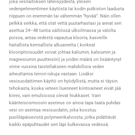
joka vesilaitoksen läheisyydestä, yleisen
vedenpehmentimen käytöstä tai kodin putkiston laadusta
riippuen on enemmän tai vähemmän ”hyvää”. Näin ollen
pelkkä seikka, että otat vettä puutarhastasi ja annat sen
asettua 24–48 tuntia säiliössä ulkoilmassa ja valolta
poissa, antaa vedestä vapautua klooria, kasveille
haitallista kemiallista alkuainetta ( korkeat
klooripitoisuudet voivat johtaa kaliumin, kalsiumin ja
magnesiumin puutteisiin) ja joiden määrä on lisääntynyt
viime vuosina taistellakseen mahdollisia veden
aiheuttamia terrori-iskuja vastaan. Lisäksi
vesisuodattimen käyttö on hyödyllistä, mutta ei täysin
tehokasta, koska veteen liuenneet kiintoaineet eivät jää
kiinni, vain emulsiossa olevat hiukkaset. Vain
käänteisosmoosin asennus on ainoa tapa taata puhdas
vesi on asentaa vesisuodatin, joka koostuu
puoliläpäisevistä polymeerikalvoista, jotka pidättävät
kaikki epäpuhtaudet sen läpi kulkevassa vedessä.