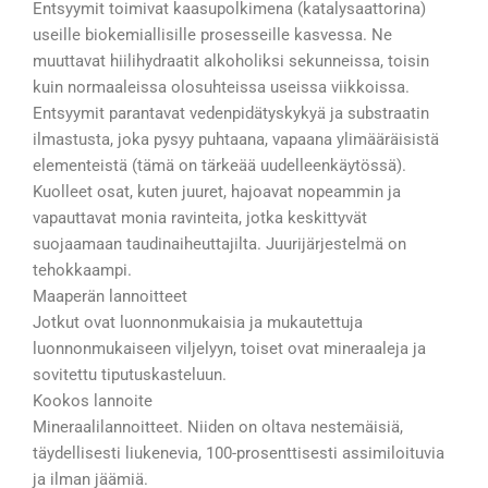
Entsyymit toimivat kaasupolkimena (katalysaattorina)
useille biokemiallisille prosesseille kasvessa. Ne
muuttavat hiilihydraatit alkoholiksi sekunneissa, toisin
kuin normaaleissa olosuhteissa useissa viikkoissa.
Entsyymit parantavat vedenpidätyskykyä ja substraatin
ilmastusta, joka pysyy puhtaana, vapaana ylimääräisistä
elementeistä (tämä on tärkeää uudelleenkäytössä).
Kuolleet osat, kuten juuret, hajoavat nopeammin ja
vapauttavat monia ravinteita, jotka keskittyvät
suojaamaan taudinaiheuttajilta. Juurijärjestelmä on
tehokkaampi.
Maaperän lannoitteet
Jotkut ovat luonnonmukaisia ja mukautettuja
luonnonmukaiseen viljelyyn, toiset ovat mineraaleja ja
sovitettu tiputuskasteluun.
Kookos lannoite
Mineraalilannoitteet. Niiden on oltava nestemäisiä,
täydellisesti liukenevia, 100-prosenttisesti assimiloituvia
ja ilman jäämiä.