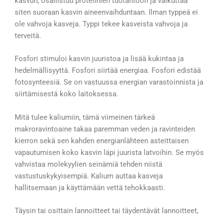
kasvun, osallistuu proteiinien tuotantoon ja vaikuttaa
siten suoraan kasvin aineenvaihduntaan. Ilman typpeä ei
ole vahvoja kasveja. Typpi tekee kasveista vahvoja ja
terveitä.
Fosfori stimuloi kasvin juuristoa ja lisää kukintaa ja
hedelmällisyyttä. Fosfori siirtää energiaa. Fosfori edistää
fotosynteesiä. Se on vastuussa energian varastoinnista ja
siirtämisestä koko laitoksessa.
Mitä tulee kaliumiin, tämä viimeinen tärkeä
makroravintoaine takaa paremman veden ja ravinteiden
kierron sekä sen kahden energianlähteen asteittaisen
vapautumisen koko kasvin läpi juurista latvoihin. Se myös
vahvistaa molekyylien seinämiä tehden niistä
vastustuskykyisempiä. Kalium auttaa kasveja
hallitsemaan ja käyttämään vettä tehokkaasti.
Täysin tai osittain lannoitteet tai täydentävät lannoitteet,