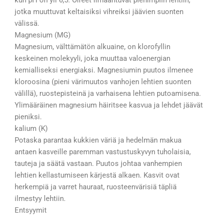
jotka muuttuvat keltaisiksi vihreiksi jäävien suonten
välissä.
Magnesium (MG)
Magnesium, välttämätön alkuaine, on klorofyllin
keskeinen molekyyli, joka muuttaa valoenergian
kemialliseksi energiaksi. Magnesiumin puutos ilmenee
kloroosina (pieni värimuutos vanhojen lehtien suonten
välillä), ruostepisteinä ja varhaisena lehtien putoamisena.
Ylimääräinen magnesium häiritsee kasvua ja lehdet jäävät
pieniksi.
kalium (K)
Potaska parantaa kukkien väriä ja hedelmän makua
antaen kasveille paremman vastustuskyvyn tuholaisia,
tauteja ja säätä vastaan. Puutos johtaa vanhempien
lehtien kellastumiseen kärjestä alkaen. Kasvit ovat
herkempiä ja varret hauraat, ruosteenvärisiä täpliä
ilmestyy lehtiin.
Entsyymit