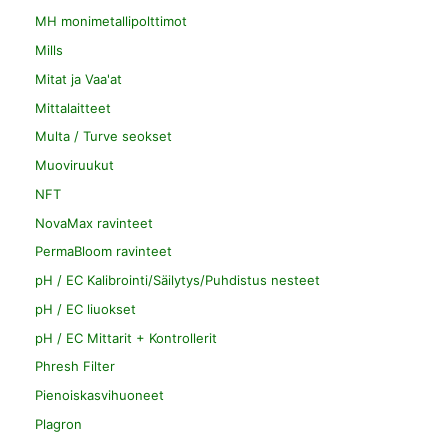
MH monimetallipolttimot
Mills
Mitat ja Vaa'at
Mittalaitteet
Multa / Turve seokset
Muoviruukut
NFT
NovaMax ravinteet
PermaBloom ravinteet
pH / EC Kalibrointi/Säilytys/Puhdistus nesteet
pH / EC liuokset
pH / EC Mittarit + Kontrollerit
Phresh Filter
Pienoiskasvihuoneet
Plagron