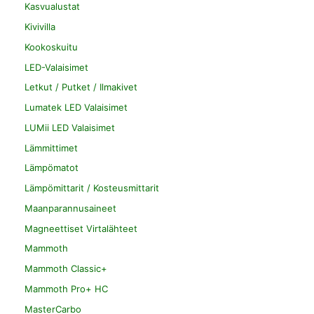
Kasvualustat
Kivivilla
Kookoskuitu
LED-Valaisimet
Letkut / Putket / Ilmakivet
Lumatek LED Valaisimet
LUMii LED Valaisimet
Lämmittimet
Lämpömatot
Lämpömittarit / Kosteusmittarit
Maanparannusaineet
Magneettiset Virtalähteet
Mammoth
Mammoth Classic+
Mammoth Pro+ HC
MasterCarbo