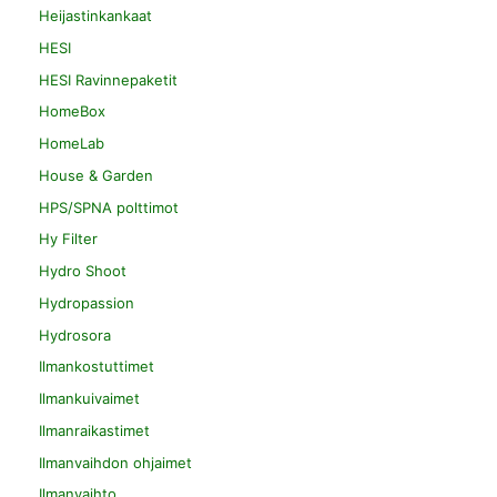
Heijastinkankaat
HESI
HESI Ravinnepaketit
HomeBox
HomeLab
House & Garden
HPS/SPNA polttimot
Hy Filter
Hydro Shoot
Hydropassion
Hydrosora
Ilmankostuttimet
Ilmankuivaimet
Ilmanraikastimet
Ilmanvaihdon ohjaimet
Ilmanvaihto