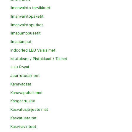
Ilmanvaihto tarvikkeet
Ilmanvaihtopaketit
Ilmanvaihtoputket
Ilmapumppusetit
Ilmapumput
Indoorled LED Valaisimet
Istutukset / Pistokkaat / Taimet
Juju Royal
Juurrutusaineet
Kanavaosat
Kanavapuhaltimet
Kangasruukut
Kasvatusjärjestelmät
Kasvatusteltat
Kasviravinteet