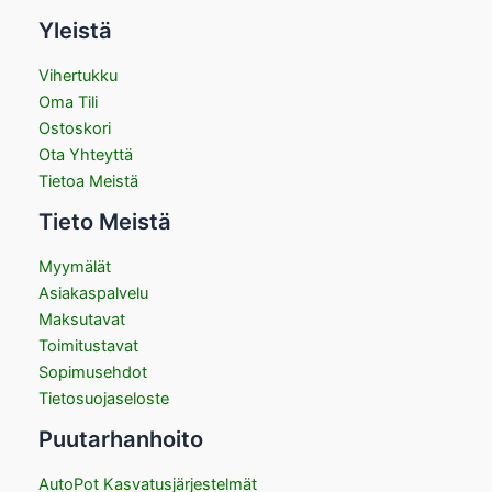
Yleistä
Vihertukku
Oma Tili
Ostoskori
Ota Yhteyttä
Tietoa Meistä
Tieto Meistä
Myymälät
Asiakaspalvelu
Maksutavat
Toimitustavat
Sopimusehdot
Tietosuojaseloste
Puutarhanhoito
AutoPot Kasvatusjärjestelmät