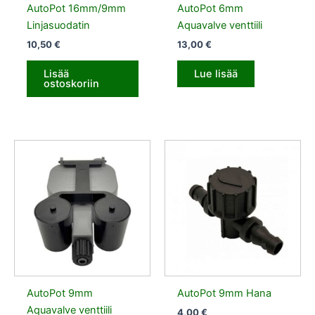
AutoPot 16mm/9mm
AutoPot 6mm
Linjasuodatin
Aquavalve venttiili
10,50
€
13,00
€
Lisää
Lue lisää
ostoskoriin
AutoPot 9mm
AutoPot 9mm Hana
Aquavalve venttiili
4,00
€