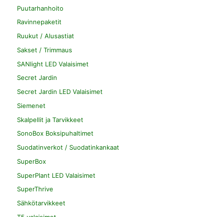
Puutarhanhoito
Ravinnepaketit
Ruukut / Alusastiat
Sakset / Trimmaus
SANlight LED Valaisimet
Secret Jardin
Secret Jardin LED Valaisimet
Siemenet
Skalpellit ja Tarvikkeet
SonoBox Boksipuhaltimet
Suodatinverkot / Suodatinkankaat
SuperBox
SuperPlant LED Valaisimet
SuperThrive
Sähkötarvikkeet
T5 valaisimet