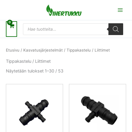
Siirry
sisältöön
Products
search
Etusivu
/
Kasvatusjärjestelmät
/ Tippakastelu / Liittimet
Tippakastelu / Liittimet
Näytetään tulokset 1–30 / 53