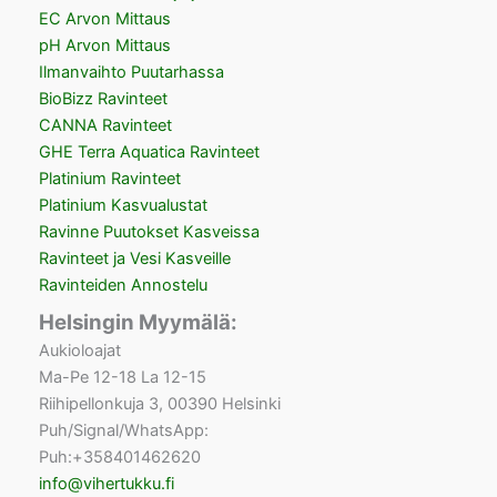
EC Arvon Mittaus
pH Arvon Mittaus
Ilmanvaihto Puutarhassa
BioBizz Ravinteet
CANNA Ravinteet
GHE Terra Aquatica Ravinteet
Platinium Ravinteet
Platinium Kasvualustat
Ravinne Puutokset Kasveissa
Ravinteet ja Vesi Kasveille
Ravinteiden Annostelu
Helsingin Myymälä:
Aukioloajat
Ma-Pe 12-18 La 12-15
Riihipellonkuja 3, 00390 Helsinki
Puh/Signal/WhatsApp:
Puh:+358401462620
info@vihertukku.fi