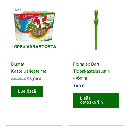
Alkuperäinen
Nykyinen
hinta
hinta
Ale!
oli:
on:
60,00 €.
54,00 €.
LOPPU VARASTOSTA
Blumat
Floraflex Dart
Kastelujärjestelmä
Tippakastelusuutin
4/6mm
60,00
€
54,00
€
1,00
€
Lue lisää
Lisää
ostoskoriin