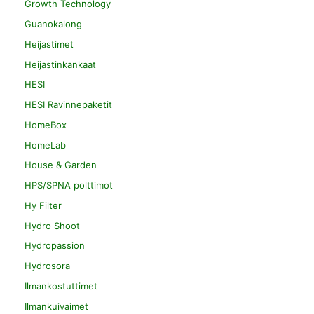
Growth Technology
Guanokalong
Heijastimet
Heijastinkankaat
HESI
HESI Ravinnepaketit
HomeBox
HomeLab
House & Garden
HPS/SPNA polttimot
Hy Filter
Hydro Shoot
Hydropassion
Hydrosora
Ilmankostuttimet
Ilmankuivaimet