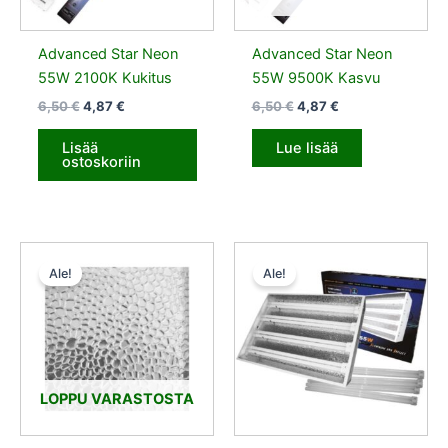
Advanced Star Neon
Advanced Star Neon
55W 2100K Kukitus
55W 9500K Kasvu
6,50
€
4,87
€
6,50
€
4,87
€
Lisää
Lue lisää
ostoskoriin
Alkuperäinen
Nykyinen
Alkuperäinen
Nykyinen
hinta
hinta
hinta
hinta
Ale!
Ale!
oli:
on:
oli:
on:
59,90 €.
44,93 €.
130,50 €.
97,88 €.
LOPPU VARASTOSTA