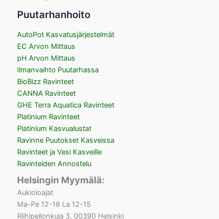
Puutarhanhoito
AutoPot Kasvatusjärjestelmät
EC Arvon Mittaus
pH Arvon Mittaus
Ilmanvaihto Puutarhassa
BioBizz Ravinteet
CANNA Ravinteet
GHE Terra Aquatica Ravinteet
Platinium Ravinteet
Platinium Kasvualustat
Ravinne Puutokset Kasveissa
Ravinteet ja Vesi Kasveille
Ravinteiden Annostelu
Helsingin Myymälä:
Aukioloajat
Ma-Pe 12-18 La 12-15
Riihipellonkuja 3, 00390 Helsinki