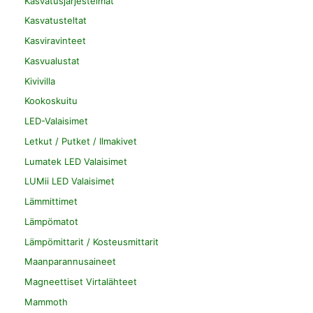
Kasvatusjärjestelmät
Kasvatusteltat
Kasviravinteet
Kasvualustat
Kivivilla
Kookoskuitu
LED-Valaisimet
Letkut / Putket / Ilmakivet
Lumatek LED Valaisimet
LUMii LED Valaisimet
Lämmittimet
Lämpömatot
Lämpömittarit / Kosteusmittarit
Maanparannusaineet
Magneettiset Virtalähteet
Mammoth