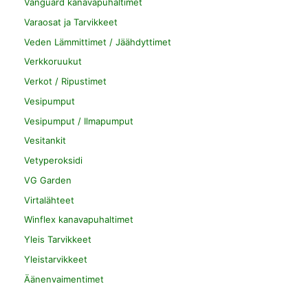
Vanguard kanavapuhaltimet
Varaosat ja Tarvikkeet
Veden Lämmittimet / Jäähdyttimet
Verkkoruukut
Verkot / Ripustimet
Vesipumput
Vesipumput / Ilmapumput
Vesitankit
Vetyperoksidi
VG Garden
Virtalähteet
Winflex kanavapuhaltimet
Yleis Tarvikkeet
Yleistarvikkeet
Äänenvaimentimet