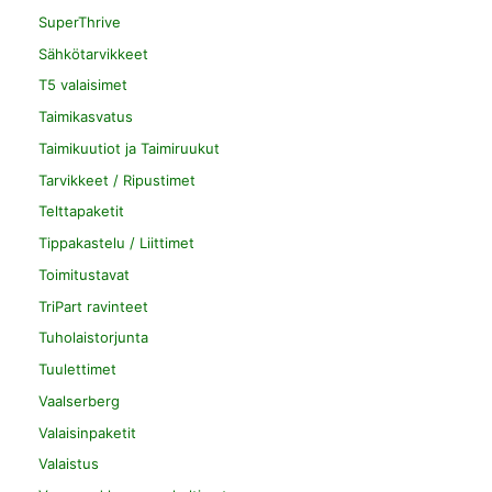
SuperThrive
Sähkötarvikkeet
T5 valaisimet
Taimikasvatus
Taimikuutiot ja Taimiruukut
Tarvikkeet / Ripustimet
Telttapaketit
Tippakastelu / Liittimet
Toimitustavat
TriPart ravinteet
Tuholaistorjunta
Tuulettimet
Vaalserberg
Valaisinpaketit
Valaistus