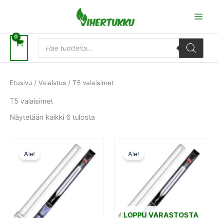
Siirry
sisältöön
Products
search
Etusivu
/
Valaistus
/ T5 valaisimet
T5 valaisimet
Näytetään kaikki 6 tulosta
Alkuperäinen
Nykyinen
Alkuperäinen
Nykyinen
hinta
hinta
hinta
hinta
Ale!
Ale!
oli:
on:
oli:
on:
6,50 €.
4,87 €.
6,50 €.
4,87 €.
LOPPU VARASTOSTA