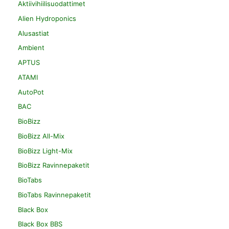
Aktiivihiilisuodattimet
Alien Hydroponics
Alusastiat
Ambient
APTUS
ATAMI
AutoPot
BAC
BioBizz
BioBizz All-Mix
BioBizz Light-Mix
BioBizz Ravinnepaketit
BioTabs
BioTabs Ravinnepaketit
Black Box
Black Box BBS