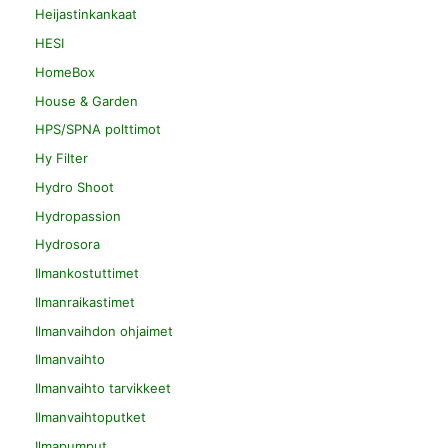
Heijastinkankaat
HESI
HomeBox
House & Garden
HPS/SPNA polttimot
Hy Filter
Hydro Shoot
Hydropassion
Hydrosora
Ilmankostuttimet
Ilmanraikastimet
Ilmanvaihdon ohjaimet
Ilmanvaihto
Ilmanvaihto tarvikkeet
Ilmanvaihtoputket
Ilmapumput