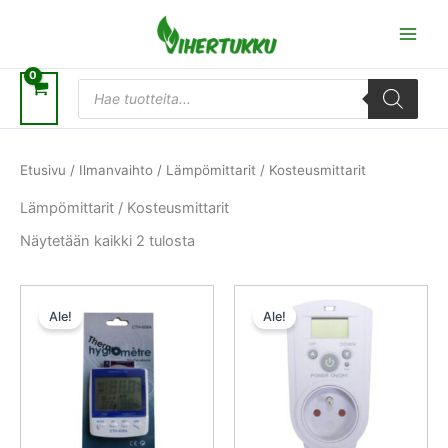
Siirry
sisältöön
Products
search
Etusivu
/
Ilmanvaihto
/ Lämpömittarit / Kosteusmittarit
Lämpömittarit / Kosteusmittarit
Näytetään kaikki 2 tulosta
Alkuperäinen
Nykyinen
Alkuperäinen
Nykyinen
hinta
hinta
hinta
hinta
Ale!
Ale!
oli:
on:
oli:
on:
15,20 €.
14,44 €.
39,50 €.
37,52 €.