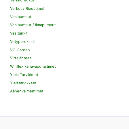
Verkkoruukut
Verkot / Ripustimet
Vesipumput
Vesipumput / Ilmapumput
Vesitankit
Vetyperoksidi
VG Garden
Virtalähteet
Winflex kanavapuhaltimet
Yleis Tarvikkeet
Yleistarvikkeet
Äänenvaimentimet