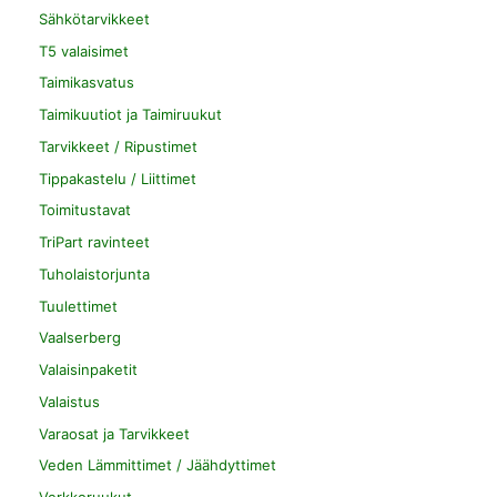
Sähkötarvikkeet
T5 valaisimet
Taimikasvatus
Taimikuutiot ja Taimiruukut
Tarvikkeet / Ripustimet
Tippakastelu / Liittimet
Toimitustavat
TriPart ravinteet
Tuholaistorjunta
Tuulettimet
Vaalserberg
Valaisinpaketit
Valaistus
Varaosat ja Tarvikkeet
Veden Lämmittimet / Jäähdyttimet