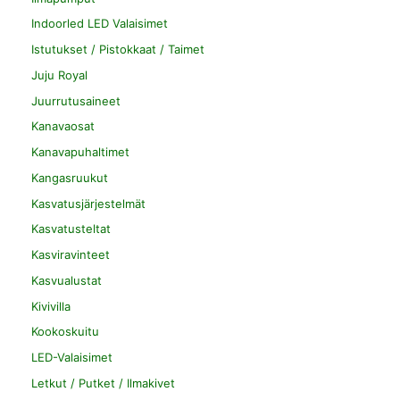
Indoorled LED Valaisimet
Istutukset / Pistokkaat / Taimet
Juju Royal
Juurrutusaineet
Kanavaosat
Kanavapuhaltimet
Kangasruukut
Kasvatusjärjestelmät
Kasvatusteltat
Kasviravinteet
Kasvualustat
Kivivilla
Kookoskuitu
LED-Valaisimet
Letkut / Putket / Ilmakivet