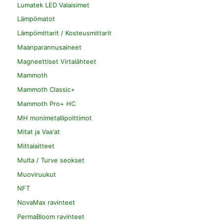
Lumatek LED Valaisimet
Lämpömatot
Lämpömittarit / Kosteusmittarit
Maanparannusaineet
Magneettiset Virtalähteet
Mammoth
Mammoth Classic+
Mammoth Pro+ HC
MH monimetallipolttimot
Mitat ja Vaa'at
Mittalaitteet
Multa / Turve seokset
Muoviruukut
NFT
NovaMax ravinteet
PermaBloom ravinteet