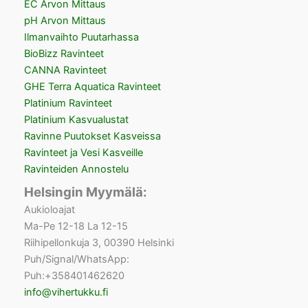
EC Arvon Mittaus
pH Arvon Mittaus
Ilmanvaihto Puutarhassa
BioBizz Ravinteet
CANNA Ravinteet
GHE Terra Aquatica Ravinteet
Platinium Ravinteet
Platinium Kasvualustat
Ravinne Puutokset Kasveissa
Ravinteet ja Vesi Kasveille
Ravinteiden Annostelu
Helsingin Myymälä:
Aukioloajat
Ma-Pe 12-18 La 12-15
Riihipellonkuja 3, 00390 Helsinki
Puh/Signal/WhatsApp:
Puh:+358401462620
info@vihertukku.fi