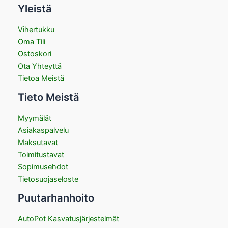
Yleistä
Vihertukku
Oma Tili
Ostoskori
Ota Yhteyttä
Tietoa Meistä
Tieto Meistä
Myymälät
Asiakaspalvelu
Maksutavat
Toimitustavat
Sopimusehdot
Tietosuojaseloste
Puutarhanhoito
AutoPot Kasvatusjärjestelmät