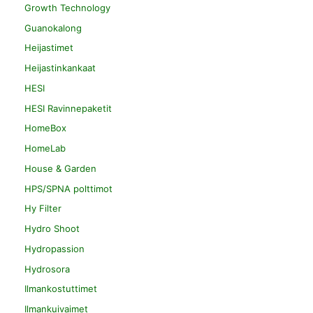
Growth Technology
Guanokalong
Heijastimet
Heijastinkankaat
HESI
HESI Ravinnepaketit
HomeBox
HomeLab
House & Garden
HPS/SPNA polttimot
Hy Filter
Hydro Shoot
Hydropassion
Hydrosora
Ilmankostuttimet
Ilmankuivaimet