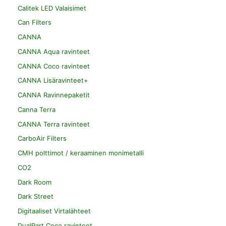
Calitek LED Valaisimet
Can Filters
CANNA
CANNA Aqua ravinteet
CANNA Coco ravinteet
CANNA Lisäravinteet+
CANNA Ravinnepaketit
Canna Terra
CANNA Terra ravinteet
CarboAir Filters
CMH polttimot / keraaminen monimetalli
CO2
Dark Room
Dark Street
Digitaaliset Virtalähteet
DualPart Coco ravinteet