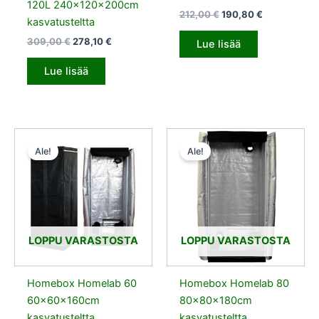
120L 240x120x200cm
212,00
€
190,80
€
kasvatusteltta
309,00
€
278,10
€
Lue lisää
Lue lisää
Alkuperäinen
Nykyinen
Alkuperäinen
Nykyinen
hinta
hinta
hinta
hinta
Ale!
Ale!
oli:
on:
oli:
on:
120,00 €.
108,00 €.
162,00 €.
145,80 €.
LOPPU VARASTOSTA
LOPPU VARASTOSTA
Homebox Homelab 60
Homebox Homelab 80
60x60x160cm
80x80x180cm
kasvatusteltta
kasvatusteltta