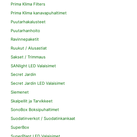
Prima Klima Filters
Prima Klima kanavapuhaltimet
Puutarhakalusteet
Puutarhanhoito
Ravinnepaketit
Ruukut / Alusastiat
Sakset / Trimmaus
SANlight LED Valaisimet
Secret Jardin
Secret Jardin LED Valaisimet
Siemenet
Skalpellit ja Tarvikkeet
SonoBox Boksipuhaltimet
Suodatinverkot / Suodatinkankaat
SuperBox
SuperPlant LED Valaisimet