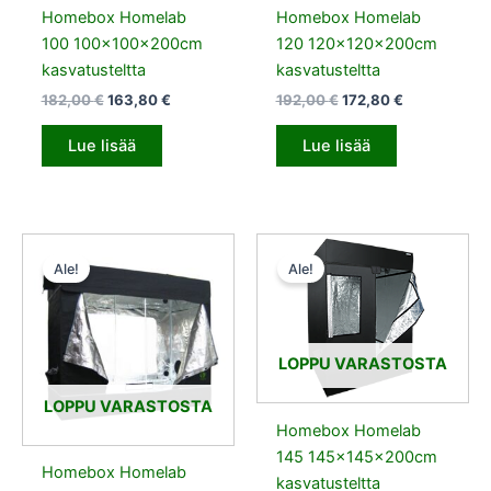
Homebox Homelab
Homebox Homelab
100 100x100x200cm
120 120x120x200cm
kasvatusteltta
kasvatusteltta
182,00
€
163,80
€
192,00
€
172,80
€
Lue lisää
Lue lisää
Alkuperäinen
Nykyinen
Alkuperäinen
Nykyinen
hinta
hinta
hinta
hinta
Ale!
Ale!
oli:
on:
oli:
on:
309,00 €.
278,10 €.
212,00 €.
190,80 €.
LOPPU VARASTOSTA
LOPPU VARASTOSTA
Homebox Homelab
145 145x145x200cm
Homebox Homelab
kasvatusteltta