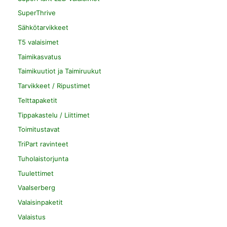
SuperThrive
Sähkötarvikkeet
T5 valaisimet
Taimikasvatus
Taimikuutiot ja Taimiruukut
Tarvikkeet / Ripustimet
Telttapaketit
Tippakastelu / Liittimet
Toimitustavat
TriPart ravinteet
Tuholaistorjunta
Tuulettimet
Vaalserberg
Valaisinpaketit
Valaistus