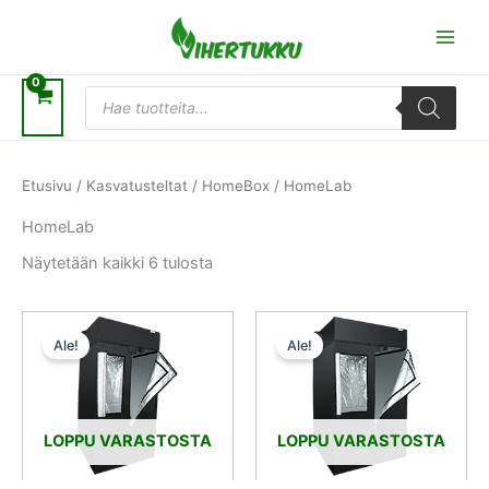
Siirry
sisältöön
Products
search
Etusivu
/
Kasvatusteltat
/
HomeBox
/ HomeLab
HomeLab
Näytetään kaikki 6 tulosta
Alkuperäinen
Nykyinen
Alkuperäinen
Nykyinen
hinta
hinta
hinta
hinta
Ale!
Ale!
oli:
on:
oli:
on:
182,00 €.
163,80 €.
192,00 €.
172,80 €.
LOPPU VARASTOSTA
LOPPU VARASTOSTA