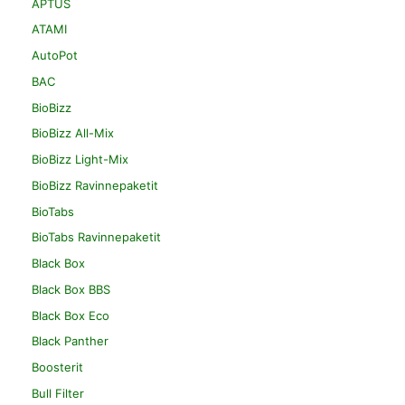
APTUS
ATAMI
AutoPot
BAC
BioBizz
BioBizz All-Mix
BioBizz Light-Mix
BioBizz Ravinnepaketit
BioTabs
BioTabs Ravinnepaketit
Black Box
Black Box BBS
Black Box Eco
Black Panther
Boosterit
Bull Filter