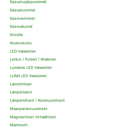
Kasvatusjärjestelmät
Kasvatusteltat
Kasviravinteet
Kasvualustat
Kivivilla
Kookoskuitu
LED-Valaisimet
Letkut / Putket / Ilmakivet
Lumatek LED Valaisimet
LUMii LED Valaisimet
Lämmittimet
Lämpömatot
Lämpömittarit / Kosteusmittarit
Maanparannusaineet
Magneettiset Virtalähteet
Mammoth