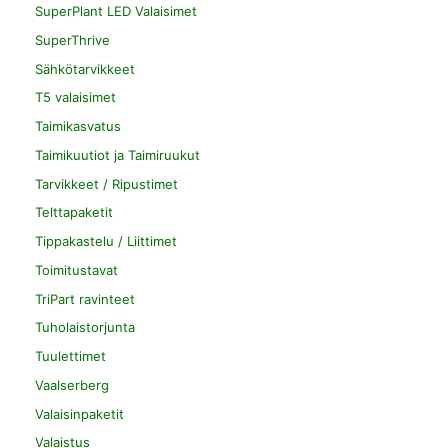
SuperPlant LED Valaisimet
SuperThrive
Sähkötarvikkeet
T5 valaisimet
Taimikasvatus
Taimikuutiot ja Taimiruukut
Tarvikkeet / Ripustimet
Telttapaketit
Tippakastelu / Liittimet
Toimitustavat
TriPart ravinteet
Tuholaistorjunta
Tuulettimet
Vaalserberg
Valaisinpaketit
Valaistus