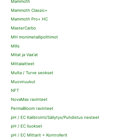
Mammoth
Mammoth Classic+
Mammoth Pro+ HC
MasterCarbo
MH monimetallipolttimot
Mills
Mitat ja Vaa'at
Mittalaitteet
Multa / Turve seokset
Muoviruukut
NFT
NovaMax ravinteet
PermaBloom ravinteet
pH / EC Kalibrointi/Säilytys/Puhdistus nesteet
pH / EC liuokset
pH / EC Mittarit + Kontrollerit