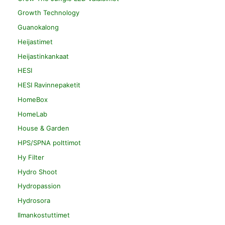
Growth Technology
Guanokalong
Heijastimet
Heijastinkankaat
HESI
HESI Ravinnepaketit
HomeBox
HomeLab
House & Garden
HPS/SPNA polttimot
Hy Filter
Hydro Shoot
Hydropassion
Hydrosora
Ilmankostuttimet