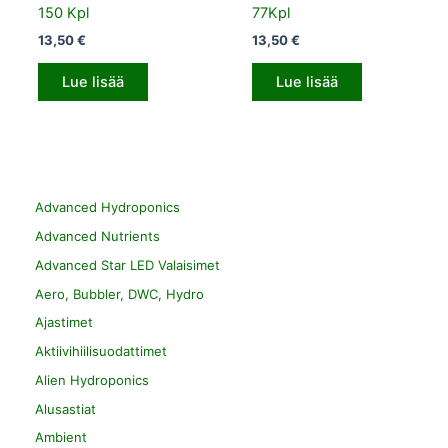
150 Kpl
77Kpl
13,50
€
13,50
€
Lue lisää
Lue lisää
Advanced Hydroponics
Advanced Nutrients
Advanced Star LED Valaisimet
Aero, Bubbler, DWC, Hydro
Ajastimet
Aktiivihiilisuodattimet
Alien Hydroponics
Alusastiat
Ambient