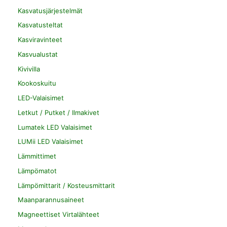
Kasvatusjärjestelmät
Kasvatusteltat
Kasviravinteet
Kasvualustat
Kivivilla
Kookoskuitu
LED-Valaisimet
Letkut / Putket / Ilmakivet
Lumatek LED Valaisimet
LUMii LED Valaisimet
Lämmittimet
Lämpömatot
Lämpömittarit / Kosteusmittarit
Maanparannusaineet
Magneettiset Virtalähteet