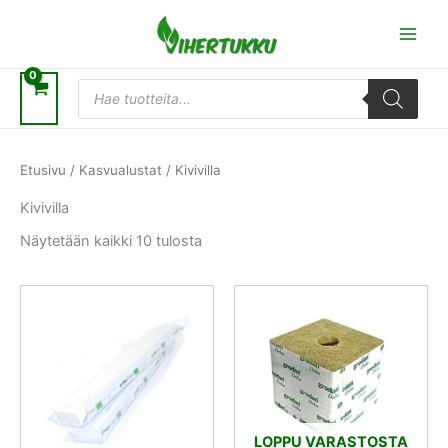
Siirry
sisältöön
Products
search
Etusivu
/
Kasvualustat
/ Kivivilla
Kivivilla
Näytetään kaikki 10 tulosta
LOPPU VARASTOSTA