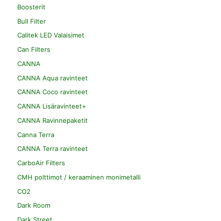
Boosterit
Bull Filter
Calitek LED Valaisimet
Can Filters
CANNA
CANNA Aqua ravinteet
CANNA Coco ravinteet
CANNA Lisäravinteet+
CANNA Ravinnepaketit
Canna Terra
CANNA Terra ravinteet
CarboAir Filters
CMH polttimot / keraaminen monimetalli
CO2
Dark Room
Dark Street