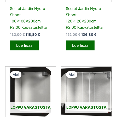
Secret Jardin Hydro
Secret Jardin Hydro
Shoot
Shoot
100x100x200cm
120x120x200cm
R2.00 Kasvatusteltta
R2.00 Kasvatusteltta
132,00
€
118,80
€
152,00
€
136,80
€
Lue lisää
Lue lisää
Alkuperäinen
Nykyinen
Alkuperäinen
Nykyinen
hinta
hinta
hinta
hinta
Ale!
Ale!
oli:
on:
oli:
on:
202,00 €.
181,80 €.
396,00 €.
356,40 €.
LOPPU VARASTOSTA
LOPPU VARASTOSTA