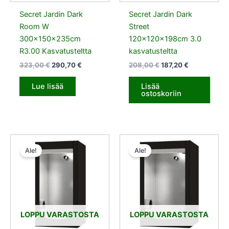
Secret Jardin Dark
Secret Jardin Dark
Room W
Street
300x150x235cm
120x120x198cm 3.0
R3.00 Kasvatusteltta
kasvatusteltta
323,00
€
290,70
€
208,00
€
187,20
€
Lue lisää
Lisää
ostoskoriin
Alkuperäinen
Nykyinen
Alkuperäinen
Nykyinen
hinta
hinta
hinta
hinta
Ale!
Ale!
oli:
on:
oli:
on:
132,00 €.
118,80 €.
152,00 €.
136,80 €.
LOPPU VARASTOSTA
LOPPU VARASTOSTA