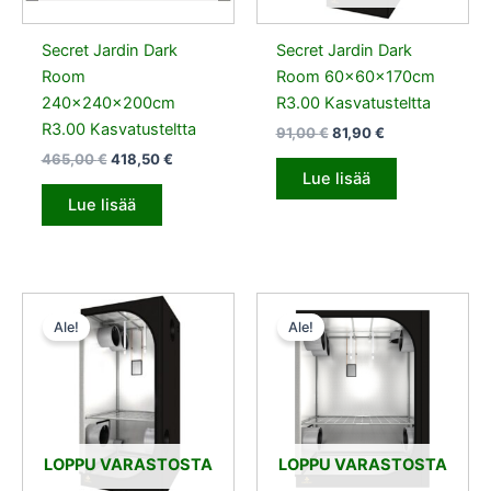
Secret Jardin Dark
Secret Jardin Dark
Room
Room 60x60x170cm
240x240x200cm
R3.00 Kasvatusteltta
R3.00 Kasvatusteltta
91,00
€
81,90
€
465,00
€
418,50
€
Lue lisää
Lue lisää
Alkuperäinen
Nykyinen
Alkuperäinen
Nykyinen
hinta
hinta
hinta
hinta
Ale!
Ale!
oli:
on:
oli:
on:
152,00 €.
136,80 €.
232,00 €.
208,80 €.
LOPPU VARASTOSTA
LOPPU VARASTOSTA