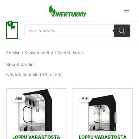
Siirry
sisältöön
Products
search
Etusivu
/
Kasvatusteltat
/ Secret Jardin
Secret Jardin
Näytetään kaikki 16 tulosta
Alkuperäinen
Nykyinen
Alkuperäinen
Nykyinen
hinta
hinta
hinta
hinta
Ale!
Ale!
oli:
on:
oli:
on:
202,00 €.
181,80 €.
284,00 €.
255,60 €.
LOPPU VARASTOSTA
LOPPU VARASTOSTA