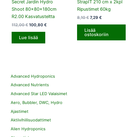
Secret Jardin Hydro
StrapIT 210 cm x 2kpl
Shoot 80x80x180cm
Ripustimet 60kg
R2.00 Kasvatusteltta
8,10
€
7,29
€
112,00
€
100,80
€
Lisää
ostoskoriin
Lue lisää
Advanced Hydroponics
Advanced Nutrients
Advanced Star LED Valaisimet
Aero, Bubbler, DWC, Hydro
Ajastimet
Aktiivihiilisuodattimet
Alien Hydroponics