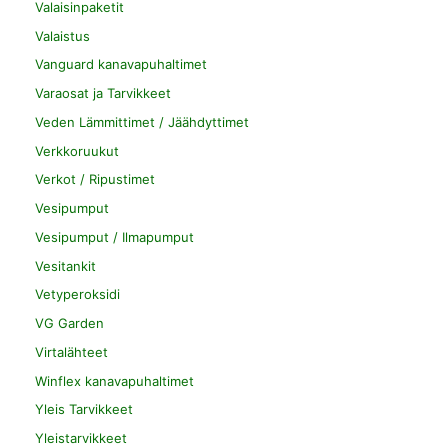
Valaisinpaketit
Valaistus
Vanguard kanavapuhaltimet
Varaosat ja Tarvikkeet
Veden Lämmittimet / Jäähdyttimet
Verkkoruukut
Verkot / Ripustimet
Vesipumput
Vesipumput / Ilmapumput
Vesitankit
Vetyperoksidi
VG Garden
Virtalähteet
Winflex kanavapuhaltimet
Yleis Tarvikkeet
Yleistarvikkeet