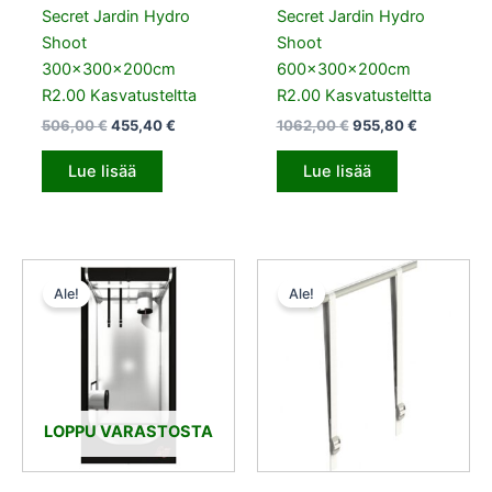
Secret Jardin Hydro
Secret Jardin Hydro
Shoot
Shoot
300x300x200cm
600x300x200cm
R2.00 Kasvatusteltta
R2.00 Kasvatusteltta
506,00
€
455,40
€
1062,00
€
955,80
€
Lue lisää
Lue lisää
Alkuperäinen
Nykyinen
Alkuperäinen
Nykyinen
hinta
hinta
hinta
hinta
Ale!
Ale!
oli:
on:
oli:
on:
112,00 €.
100,80 €.
8,10 €.
7,29 €.
LOPPU VARASTOSTA