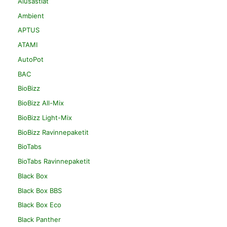
Alusastiat
Ambient
APTUS
ATAMI
AutoPot
BAC
BioBizz
BioBizz All-Mix
BioBizz Light-Mix
BioBizz Ravinnepaketit
BioTabs
BioTabs Ravinnepaketit
Black Box
Black Box BBS
Black Box Eco
Black Panther