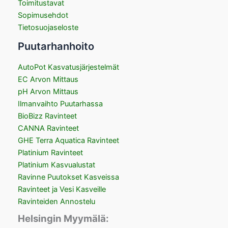
Toimitustavat
Sopimusehdot
Tietosuojaseloste
Puutarhanhoito
AutoPot Kasvatusjärjestelmät
EC Arvon Mittaus
pH Arvon Mittaus
Ilmanvaihto Puutarhassa
BioBizz Ravinteet
CANNA Ravinteet
GHE Terra Aquatica Ravinteet
Platinium Ravinteet
Platinium Kasvualustat
Ravinne Puutokset Kasveissa
Ravinteet ja Vesi Kasveille
Ravinteiden Annostelu
Helsingin Myymälä: