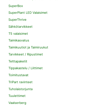
SuperBox
SuperPlant LED Valaisimet
SuperThrive
Sähkötarvikkeet
T5 valaisimet
Taimikasvatus
Taimikuutiot ja Taimiruukut
Tarvikkeet / Ripustimet
Telttapaketit
Tippakastelu / Liittimet
Toimitustavat
TriPart ravinteet
Tuholaistorjunta
Tuulettimet
Vaalserberg