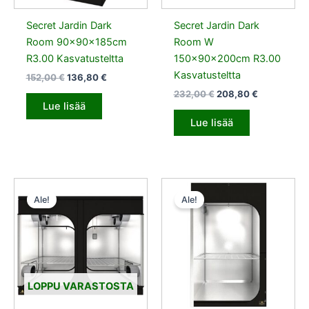
Secret Jardin Dark
Secret Jardin Dark
Room 90x90x185cm
Room W
R3.00 Kasvatusteltta
150x90x200cm R3.00
Kasvatusteltta
152,00
€
136,80
€
232,00
€
208,80
€
Lue lisää
Lue lisää
Alkuperäinen
Nykyinen
Alkuperäinen
Nykyinen
hinta
hinta
hinta
hinta
Ale!
Ale!
oli:
on:
oli:
on:
323,00 €.
290,70 €.
208,00 €.
187,20 €.
LOPPU VARASTOSTA