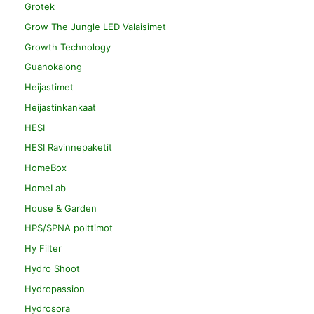
Grotek
Grow The Jungle LED Valaisimet
Growth Technology
Guanokalong
Heijastimet
Heijastinkankaat
HESI
HESI Ravinnepaketit
HomeBox
HomeLab
House & Garden
HPS/SPNA polttimot
Hy Filter
Hydro Shoot
Hydropassion
Hydrosora