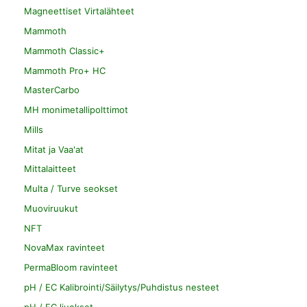
Magneettiset Virtalähteet
Mammoth
Mammoth Classic+
Mammoth Pro+ HC
MasterCarbo
MH monimetallipolttimot
Mills
Mitat ja Vaa'at
Mittalaitteet
Multa / Turve seokset
Muoviruukut
NFT
NovaMax ravinteet
PermaBloom ravinteet
pH / EC Kalibrointi/Säilytys/Puhdistus nesteet
pH / EC liuokset