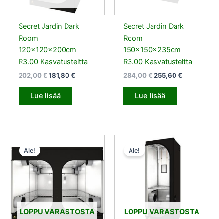
Secret Jardin Dark
Secret Jardin Dark
Room
Room
120x120x200cm
150x150x235cm
R3.00 Kasvatusteltta
R3.00 Kasvatusteltta
202,00
€
181,80
€
284,00
€
255,60
€
Lue lisää
Lue lisää
Alkuperäinen
Nykyinen
Alkuperäinen
Nykyinen
hinta
hinta
hinta
hinta
Ale!
Ale!
oli:
on:
oli:
on:
465,00 €.
418,50 €.
91,00 €.
81,90 €.
LOPPU VARASTOSTA
LOPPU VARASTOSTA