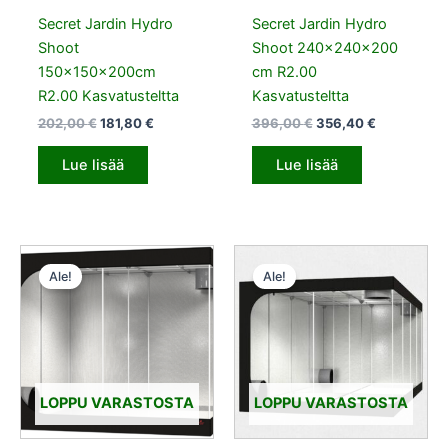
Secret Jardin Hydro
Secret Jardin Hydro
Shoot
Shoot 240x240x200
150x150x200cm
cm R2.00
R2.00 Kasvatusteltta
Kasvatusteltta
202,00
€
181,80
€
396,00
€
356,40
€
Lue lisää
Lue lisää
Alkuperäinen
Nykyinen
Alkuperäinen
Nykyinen
hinta
hinta
hinta
hinta
Ale!
Ale!
oli:
on:
oli:
on:
506,00 €.
455,40 €.
1062,00 €.
955,80 €.
LOPPU VARASTOSTA
LOPPU VARASTOSTA