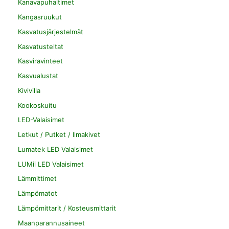
Kanavapuhaltimet
Kangasruukut
Kasvatusjärjestelmät
Kasvatusteltat
Kasviravinteet
Kasvualustat
Kivivilla
Kookoskuitu
LED-Valaisimet
Letkut / Putket / Ilmakivet
Lumatek LED Valaisimet
LUMii LED Valaisimet
Lämmittimet
Lämpömatot
Lämpömittarit / Kosteusmittarit
Maanparannusaineet