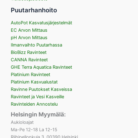
Puutarhanhoito
AutoPot Kasvatusjärjestelmät
EC Arvon Mittaus
pH Arvon Mittaus
Ilmanvaihto Puutarhassa
BioBizz Ravinteet
CANNA Ravinteet
GHE Terra Aquatica Ravinteet
Platinium Ravinteet
Platinium Kasvualustat
Ravinne Puutokset Kasveissa
Ravinteet ja Vesi Kasveille
Ravinteiden Annostelu
Helsingin Myymälä:
Aukioloajat
Ma-Pe 12-18 La 12-15
Riihipellonkuja 3, 00390 Helsinki