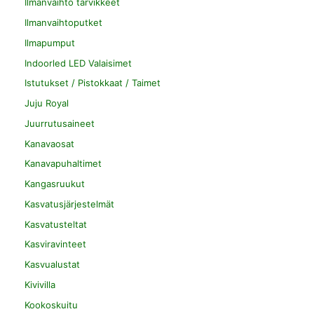
Ilmanvaihto tarvikkeet
Ilmanvaihtoputket
Ilmapumput
Indoorled LED Valaisimet
Istutukset / Pistokkaat / Taimet
Juju Royal
Juurrutusaineet
Kanavaosat
Kanavapuhaltimet
Kangasruukut
Kasvatusjärjestelmät
Kasvatusteltat
Kasviravinteet
Kasvualustat
Kivivilla
Kookoskuitu