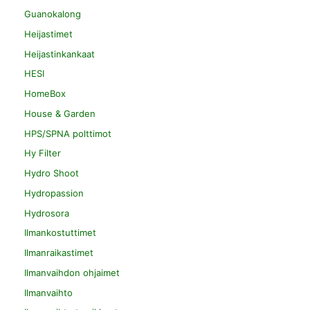
Guanokalong
Heijastimet
Heijastinkankaat
HESI
HomeBox
House & Garden
HPS/SPNA polttimot
Hy Filter
Hydro Shoot
Hydropassion
Hydrosora
Ilmankostuttimet
Ilmanraikastimet
Ilmanvaihdon ohjaimet
Ilmanvaihto