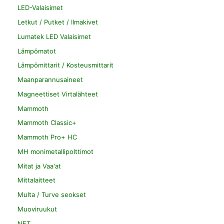
LED-Valaisimet
Letkut / Putket / Ilmakivet
Lumatek LED Valaisimet
Lämpömatot
Lämpömittarit / Kosteusmittarit
Maanparannusaineet
Magneettiset Virtalähteet
Mammoth
Mammoth Classic+
Mammoth Pro+ HC
MH monimetallipolttimot
Mitat ja Vaa'at
Mittalaitteet
Multa / Turve seokset
Muoviruukut
NFT