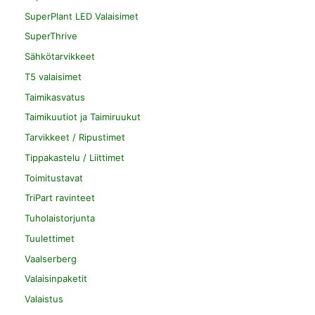
SuperPlant LED Valaisimet
SuperThrive
Sähkötarvikkeet
T5 valaisimet
Taimikasvatus
Taimikuutiot ja Taimiruukut
Tarvikkeet / Ripustimet
Tippakastelu / Liittimet
Toimitustavat
TriPart ravinteet
Tuholaistorjunta
Tuulettimet
Vaalserberg
Valaisinpaketit
Valaistus