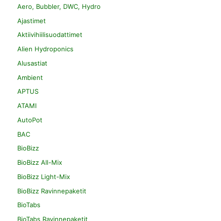
Aero, Bubbler, DWC, Hydro
Ajastimet
Aktiivihiilisuodattimet
Alien Hydroponics
Alusastiat
Ambient
APTUS
ATAMI
AutoPot
BAC
BioBizz
BioBizz All-Mix
BioBizz Light-Mix
BioBizz Ravinnepaketit
BioTabs
BioTabs Ravinnepaketit