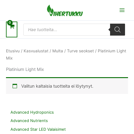
Siirry
sisältöön
Products
search
Etusivu
/
Kasvualustat
/
Multa / Turve seokset
/ Platinium Light
Mix
Platinium Light Mix
Valitun kaltaisia tuotteita ei löytynyt.
Advanced Hydroponics
Advanced Nutrients
Advanced Star LED Valaisimet