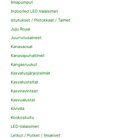
Ilmapumput
Indoorled LED Valaisimet
Istutukset / Pistokkaat / Taimet
Juju Royal
Juurrutusaineet
Kanavaosat
Kanavapuhaltimet
Kangasruukut
Kasvatusjärjestelmät
Kasvatusteltat
Kasviravinteet
Kasvualustat
Kivivilla
Kookoskuitu
LED-Valaisimet
Letkut / Putket / Ilmakivet