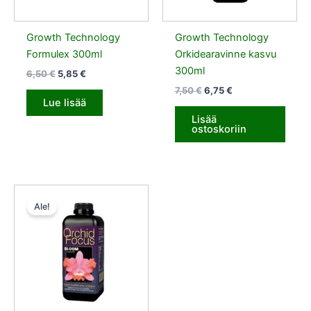
Growth Technology
Growth Technology
Formulex 300ml
Orkidearavinne kasvu
300ml
6,50
€
5,85
€
7,50
€
6,75
€
Lue lisää
Lisää
ostoskoriin
Alkuperäinen
Nykyinen
hinta
hinta
Ale!
oli:
on:
7,50 €.
6,75 €.