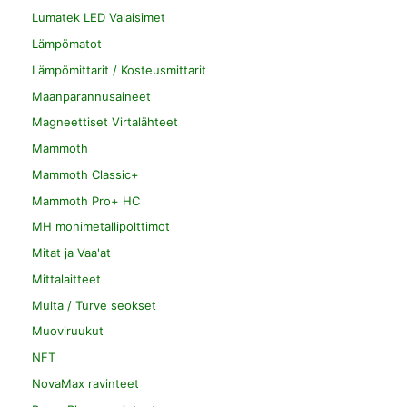
Lumatek LED Valaisimet
Lämpömatot
Lämpömittarit / Kosteusmittarit
Maanparannusaineet
Magneettiset Virtalähteet
Mammoth
Mammoth Classic+
Mammoth Pro+ HC
MH monimetallipolttimot
Mitat ja Vaa'at
Mittalaitteet
Multa / Turve seokset
Muoviruukut
NFT
NovaMax ravinteet