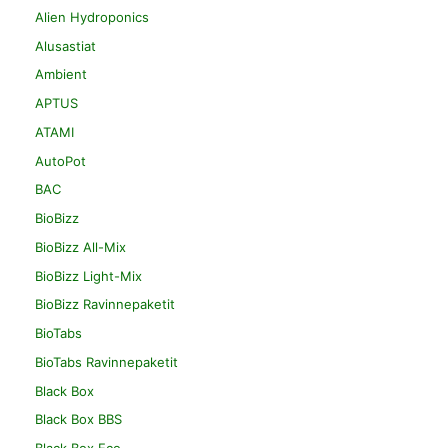
Alien Hydroponics
Alusastiat
Ambient
APTUS
ATAMI
AutoPot
BAC
BioBizz
BioBizz All-Mix
BioBizz Light-Mix
BioBizz Ravinnepaketit
BioTabs
BioTabs Ravinnepaketit
Black Box
Black Box BBS