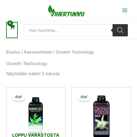
Siirry
sisältöön
Products
search
Etusivu
/
Kasviravinteet
/ Growth Technology
Growth Technology
Näytetään kaikki 3 tulosta
Alkuperäinen
Nykyinen
Alkuperäinen
Nykyinen
hinta
hinta
hinta
hinta
Ale!
Ale!
oli:
on:
oli:
on:
6,50 €.
5,85 €.
7,50 €.
6,75 €.
LOPPU VARASTOSTA