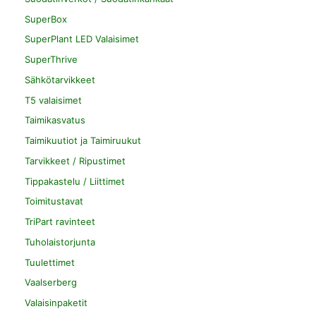
SuperBox
SuperPlant LED Valaisimet
SuperThrive
Sähkötarvikkeet
T5 valaisimet
Taimikasvatus
Taimikuutiot ja Taimiruukut
Tarvikkeet / Ripustimet
Tippakastelu / Liittimet
Toimitustavat
TriPart ravinteet
Tuholaistorjunta
Tuulettimet
Vaalserberg
Valaisinpaketit