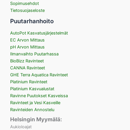
Sopimusehdot
Tietosuojaseloste
Puutarhanhoito
AutoPot Kasvatusjärjestelmät
EC Arvon Mittaus
pH Arvon Mittaus
Ilmanvaihto Puutarhassa
BioBizz Ravinteet
CANNA Ravinteet
GHE Terra Aquatica Ravinteet
Platinium Ravinteet
Platinium Kasvualustat
Ravinne Puutokset Kasveissa
Ravinteet ja Vesi Kasveille
Ravinteiden Annostelu
Helsingin Myymälä:
Aukioloajat