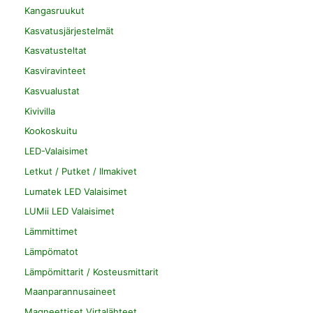
Kangasruukut
Kasvatusjärjestelmät
Kasvatusteltat
Kasviravinteet
Kasvualustat
Kivivilla
Kookoskuitu
LED-Valaisimet
Letkut / Putket / Ilmakivet
Lumatek LED Valaisimet
LUMii LED Valaisimet
Lämmittimet
Lämpömatot
Lämpömittarit / Kosteusmittarit
Maanparannusaineet
Magneettiset Virtalähteet