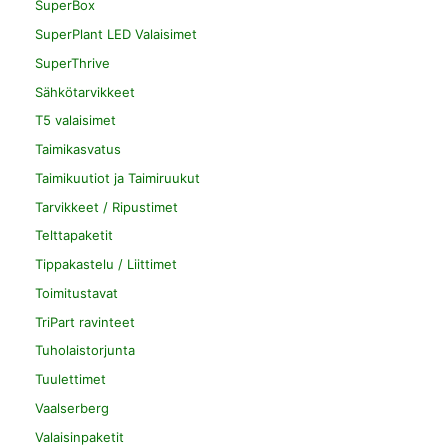
SuperBox
SuperPlant LED Valaisimet
SuperThrive
Sähkötarvikkeet
T5 valaisimet
Taimikasvatus
Taimikuutiot ja Taimiruukut
Tarvikkeet / Ripustimet
Telttapaketit
Tippakastelu / Liittimet
Toimitustavat
TriPart ravinteet
Tuholaistorjunta
Tuulettimet
Vaalserberg
Valaisinpaketit