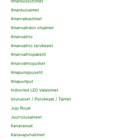
Ilmankostuttimet
Ilmankuivaimet
Ilmanraikastimet
Ilmanvaihdon ohjaimet
Ilmanvaihto
Ilmanvaihto tarvikkeet
Ilmanvaihtopaketit
Ilmanvaihtoputket
Ilmapumppusetit
Ilmapumput
Indoorled LED Valaisimet
Istutukset / Pistokkaat / Taimet
Juju Royal
Juurrutusaineet
Kanavaosat
Kanavapuhaltimet