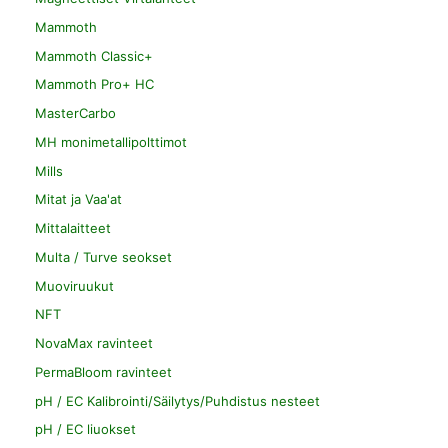
Mammoth
Mammoth Classic+
Mammoth Pro+ HC
MasterCarbo
MH monimetallipolttimot
Mills
Mitat ja Vaa'at
Mittalaitteet
Multa / Turve seokset
Muoviruukut
NFT
NovaMax ravinteet
PermaBloom ravinteet
pH / EC Kalibrointi/Säilytys/Puhdistus nesteet
pH / EC liuokset