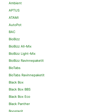
Ambient
APTUS
ATAMI
AutoPot
BAC
BioBizz
BioBizz All-Mix
BioBizz Light-Mix
BioBizz Ravinnepaketit
BioTabs
BioTabs Ravinnepaketit
Black Box
Black Box BBS
Black Box Eco
Black Panther
Boosterit