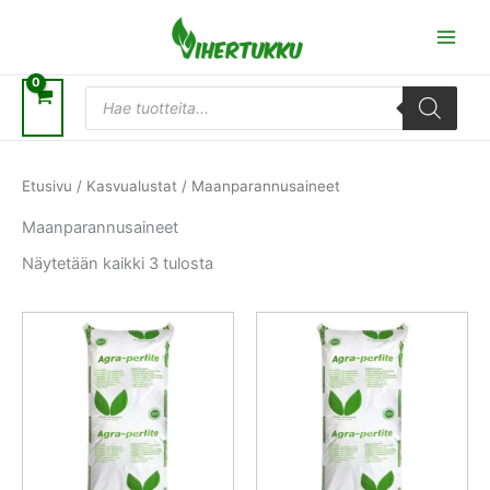
Siirry
sisältöön
Products
search
Etusivu
/
Kasvualustat
/ Maanparannusaineet
Maanparannusaineet
Näytetään kaikki 3 tulosta