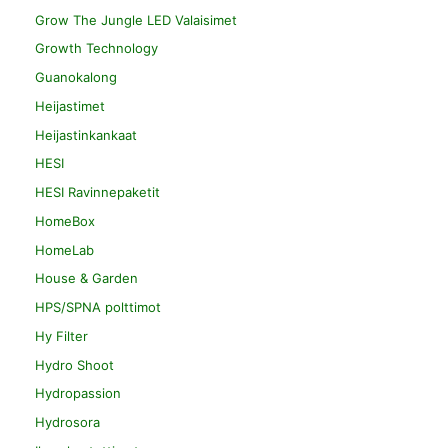
Grow The Jungle LED Valaisimet
Growth Technology
Guanokalong
Heijastimet
Heijastinkankaat
HESI
HESI Ravinnepaketit
HomeBox
HomeLab
House & Garden
HPS/SPNA polttimot
Hy Filter
Hydro Shoot
Hydropassion
Hydrosora