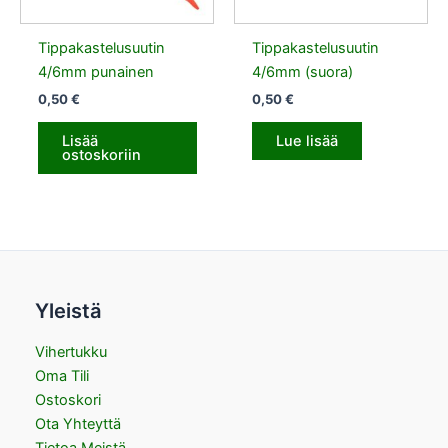
Tippakastelusuutin
Tippakastelusuutin
4/6mm punainen
4/6mm (suora)
0,50
€
0,50
€
Lisää
Lue lisää
ostoskoriin
Yleistä
Vihertukku
Oma Tili
Ostoskori
Ota Yhteyttä
Tietoa Meistä