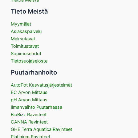
Tieto Meistä
Myymälät
Asiakaspalvelu
Maksutavat
Toimitustavat
Sopimusehdot
Tietosuojaseloste
Puutarhanhoito
AutoPot Kasvatusjärjestelmät
EC Arvon Mittaus
pH Arvon Mittaus
Ilmanvaihto Puutarhassa
BioBizz Ravinteet
CANNA Ravinteet
GHE Terra Aquatica Ravinteet
Platinium Ravinteet