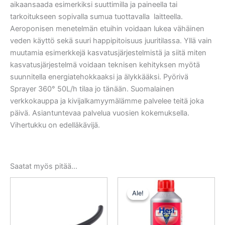
aikaansaada esimerkiksi suuttimilla ja paineella tai
tarkoitukseen sopivalla sumua tuottavalla laitteella.
Aeroponisen menetelmän etuihin voidaan lukea vähäinen
veden käyttö sekä suuri happipitoisuus juuritilassa. Yllä vain
muutamia esimerkkejä kasvatusjärjestelmistä ja siitä miten
kasvatusjärjestelmä voidaan teknisen kehityksen myötä
suunnitella energiatehokkaaksi ja älykkääksi. Pyörivä
Sprayer 360° 50L/h tilaa jo tänään. Suomalainen
verkkokauppa ja kivijalkamyymälämme palvelee teitä joka
päivä. Asiantuntevaa palvelua vuosien kokemuksella.
Vihertukku on edelläkävijä.
Saatat myös pitää...
Alkuperäinen
Nykyinen
hinta
hinta
Ale!
Ale!
oli:
on:
20,50 €.
18,45 €.