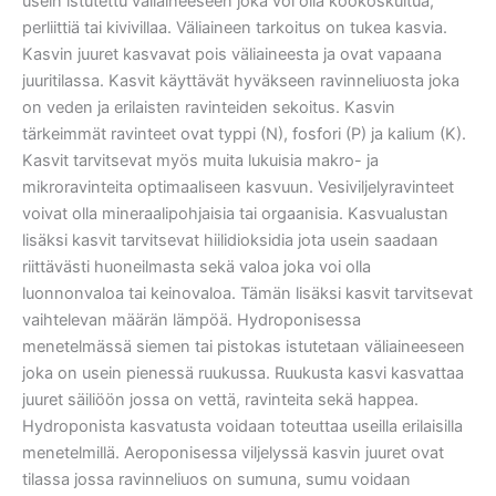
usein istutettu väliaineeseen joka voi olla kookoskuitua,
perliittiä tai kivivillaa. Väliaineen tarkoitus on tukea kasvia.
Kasvin juuret kasvavat pois väliaineesta ja ovat vapaana
juuritilassa. Kasvit käyttävät hyväkseen ravinneliuosta joka
on veden ja erilaisten ravinteiden sekoitus. Kasvin
tärkeimmät ravinteet ovat typpi (N), fosfori (P) ja kalium (K).
Kasvit tarvitsevat myös muita lukuisia makro- ja
mikroravinteita optimaaliseen kasvuun. Vesiviljelyravinteet
voivat olla mineraalipohjaisia tai orgaanisia. Kasvualustan
lisäksi kasvit tarvitsevat hiilidioksidia jota usein saadaan
riittävästi huoneilmasta sekä valoa joka voi olla
luonnonvaloa tai keinovaloa. Tämän lisäksi kasvit tarvitsevat
vaihtelevan määrän lämpöä. Hydroponisessa
menetelmässä siemen tai pistokas istutetaan väliaineeseen
joka on usein pienessä ruukussa. Ruukusta kasvi kasvattaa
juuret säiliöön jossa on vettä, ravinteita sekä happea.
Hydroponista kasvatusta voidaan toteuttaa useilla erilaisilla
menetelmillä. Aeroponisessa viljelyssä kasvin juuret ovat
tilassa jossa ravinneliuos on sumuna, sumu voidaan