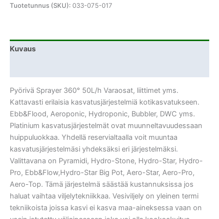
Tuotetunnus (SKU):
033-075-017
Kuvaus
Lisätiedot
Pyörivä Sprayer 360° 50L/h Varaosat, liittimet yms.
Kattavasti erilaisia kasvatusjärjestelmiä kotikasvatukseen.
Ebb&Flood, Aeroponic, Hydroponic, Bubbler, DWC yms.
Platinium kasvatusjärjestelmät ovat muunneltavuudessaan
huippuluokkaa. Yhdellä reservialtaalla voit muuntaa
kasvatusjärjestelmäsi yhdeksäksi eri järjestelmäksi.
Valittavana on Pyramidi, Hydro-Stone, Hydro-Star, Hydro-
Pro, Ebb&Flow,Hydro-Star Big Pot, Aero-Star, Aero-Pro,
Aero-Top. Tämä järjestelmä säästää kustannuksissa jos
haluat vaihtaa viljelytekniikkaa. Vesiviljely on yleinen termi
tekniikoista joissa kasvi ei kasva maa-aineksessa vaan on