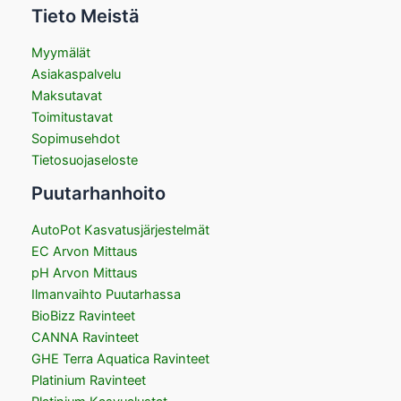
Tieto Meistä
Myymälät
Asiakaspalvelu
Maksutavat
Toimitustavat
Sopimusehdot
Tietosuojaseloste
Puutarhanhoito
AutoPot Kasvatusjärjestelmät
EC Arvon Mittaus
pH Arvon Mittaus
Ilmanvaihto Puutarhassa
BioBizz Ravinteet
CANNA Ravinteet
GHE Terra Aquatica Ravinteet
Platinium Ravinteet