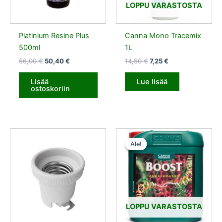
LOPPU VARASTOSTA
Platinium Resine Plus
Canna Mono Tracemix
500ml
1L
56,00
€
50,40
€
14,50
€
7,25
€
Lisää
Lue lisää
ostoskoriin
Alkuperäinen
Nykyinen
hinta
hinta
Ale!
Ale!
oli:
on:
500,00 €.
450,00 €.
LOPPU VARASTOSTA