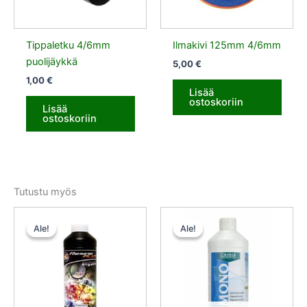
Tippaletku 4/6mm
Ilmakivi 125mm 4/6mm
puolijäykkä
5,00
€
1,00
€
Lisää
ostoskoriin
Lisää
ostoskoriin
Tutustu myös
Alkuperäinen
Nykyinen
Alkuperäinen
Nykyinen
hinta
hinta
hinta
hinta
Ale!
Ale!
Ale!
Ale!
oli:
on:
oli:
on:
56,00 €.
50,40 €.
14,50 €.
7,25 €.