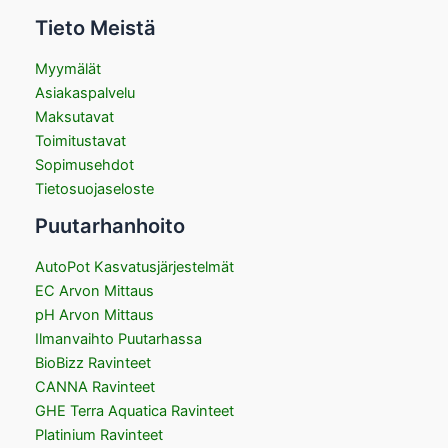
Tieto Meistä
Myymälät
Asiakaspalvelu
Maksutavat
Toimitustavat
Sopimusehdot
Tietosuojaseloste
Puutarhanhoito
AutoPot Kasvatusjärjestelmät
EC Arvon Mittaus
pH Arvon Mittaus
Ilmanvaihto Puutarhassa
BioBizz Ravinteet
CANNA Ravinteet
GHE Terra Aquatica Ravinteet
Platinium Ravinteet