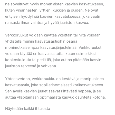
ne soveltuvat hyvin monenlaisten kasvien kasvatukseen,
kuten vihannesten, yrttien, kukkien ja puiden. Ne ovat
erityisen hyödyllisiä kasvien kasvatuksessa, joka vaatii
runsasta ilmanvaihtoa ja hyvää juuriston kasvua.
Verkkoruukut voidaan käyttää yksittäin tai niitä voidaan
yhdistellä muihin kasvatusastioihin osana
monimutkaisempaa kasvatusjärjestelmää. Verkkoruukut
voidaan täyttää eri kasvualustoilla, kuten esimerkiksi
kookoskuidulla tai perliitillä, joka auttaa pitämään kasvin
juuriston terveenä ja vahvana.
Yhteenvetona, verkkoruukku on kestävä ja monipuolinen
kasvatusastia, joka sopii erinomaisesti kotikasvatukseen.
Sen avulla kasvien juuret saavat riittävästi happea, ja se
auttaa ylläpitämään optimaalista kasvuolosuhteita kotona.
Näytetään kaikki 6 tulosta