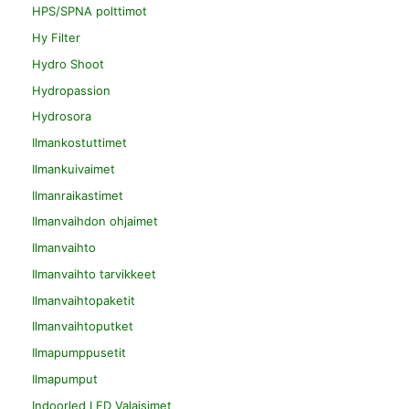
HPS/SPNA polttimot
Hy Filter
Hydro Shoot
Hydropassion
Hydrosora
Ilmankostuttimet
Ilmankuivaimet
Ilmanraikastimet
Ilmanvaihdon ohjaimet
Ilmanvaihto
Ilmanvaihto tarvikkeet
Ilmanvaihtopaketit
Ilmanvaihtoputket
Ilmapumppusetit
Ilmapumput
Indoorled LED Valaisimet