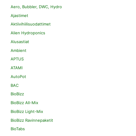
Aero, Bubbler, DWC, Hydro
Ajastimet
Aktiivihiilisuodattimet
Alien Hydroponics
Alusastiat
Ambient
APTUS
ATAMI
AutoPot
BAC
BioBizz
BioBizz All-Mix
BioBizz Light-Mix
BioBizz Ravinnepaketit
BioTabs