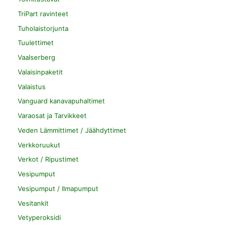
TriPart ravinteet
Tuholaistorjunta
Tuulettimet
Vaalserberg
Valaisinpaketit
Valaistus
Vanguard kanavapuhaltimet
Varaosat ja Tarvikkeet
Veden Lämmittimet / Jäähdyttimet
Verkkoruukut
Verkot / Ripustimet
Vesipumput
Vesipumput / Ilmapumput
Vesitankit
Vetyperoksidi