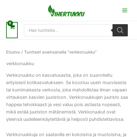
Siirry
sisältöön
Products
search
Etusivu
/ Tuotteet avainsanalla “verkkoruukku”
verkkoruukku
Verkkoruukku on kasvatusastia, joka on suunniteltu
erityisesti kotikasvatukseen. Se koostuu usein muovisesta
tai kumimaisesta verkosta, joka mahdollistaa ilman vapaan
virtauksen kasvien juuristoon. Verkkoruukkujen juuristo saa
happea tehokkaasti ja vesi valuu pois astiasta nopeasti,
mikä estää juuriston mätänemistä. Verkkoruukut ovat
yleensä uudelleenkäytettäviä ja helposti puhdistettavissa.
Verkkoruukkuja on saatavilla eri kokoisina ja muotoisina, ja