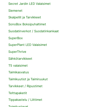
Secret Jardin LED Valaisimet
Siemenet
Skalpellit ja Tarvikkeet
SonoBox Boksipuhaltimet
Suodatinverkot / Suodatinkankaat
SuperBox
SuperPlant LED Valaisimet
SuperThrive
Sähkötarvikkeet
T5 valaisimet
Taimikasvatus
Taimikuutiot ja Taimiruukut
Tarvikkeet / Ripustimet
Telttapaketit
Tippakastelu / Liittimet
Toimitustavat