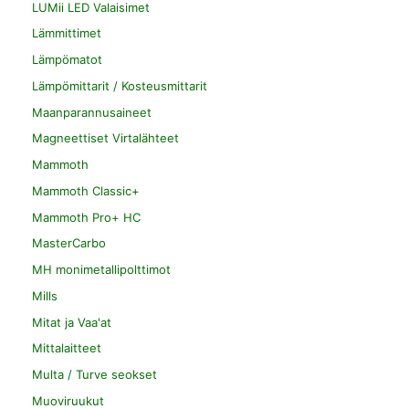
LUMii LED Valaisimet
Lämmittimet
Lämpömatot
Lämpömittarit / Kosteusmittarit
Maanparannusaineet
Magneettiset Virtalähteet
Mammoth
Mammoth Classic+
Mammoth Pro+ HC
MasterCarbo
MH monimetallipolttimot
Mills
Mitat ja Vaa'at
Mittalaitteet
Multa / Turve seokset
Muoviruukut