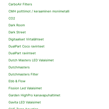
CarboAir Filters
CMH polttimot / keraaminen monimetalli
CO2
Dark Room
Dark Street
Digitaaliset Virtalähteet
DualPart Coco ravinteet
DualPart ravinteet
Dutch Masters LED Valaisimet
Dutchmasters
Dutchmasters Filter
Ebb & Flow
Fission Led Valaisimet
Garden HighPro kanavapuhaltimet
Gavita LED Valaisimet