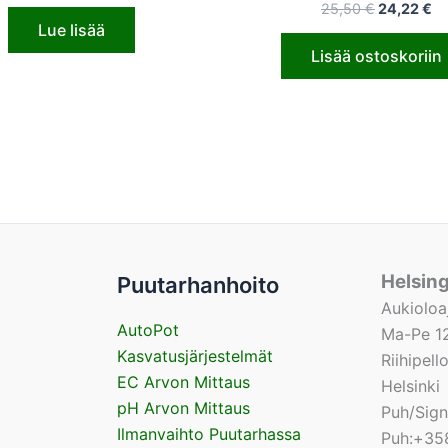
25,50
€
24,22
€
Lue lisää
Lisää ostoskoriin
Helsin
Puutarhanhoito
Aukioloa
AutoPot
Ma-Pe 12
Kasvatusjärjestelmät
Riihipel
EC Arvon Mittaus
Helsinki
pH Arvon Mittaus
Puh/Sig
Ilmanvaihto Puutarhassa
Puh:+35