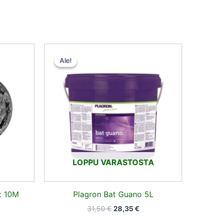
inen
kyinen
Alkuperäinen
Nykyinen
nta
hinta
hinta
Ale!
Ale!
:
oli:
on:
,22 €.
31,50 €.
28,35 €.
LOPPU VARASTOSTA
x 10M
Plagron Bat Guano 5L
31,50
€
28,35
€