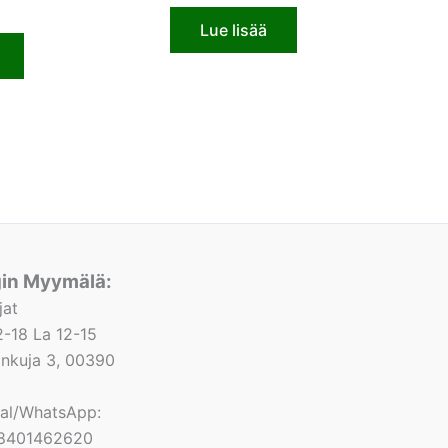
Lue lisää
gin Myymälä:
jat
-18 La 12-15
lonkuja 3, 00390
nal/WhatsApp:
8401462620