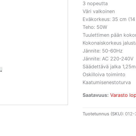
3 nopeutta
Väri valkoinen
Eväkorkeus: 35 cm (14 
Teho: 50W
Tuulettimen pään kokon
Kokonaiskorkeus jalust
Jännite: 50-60Hz
Jännite: AC 220-240V
Säädettävä jalka 1,25m
Oskilloiva toiminto
Kaatumisenestoturva
Saatavuus:
Varasto lo
Tuotetunnus (SKU):
012-