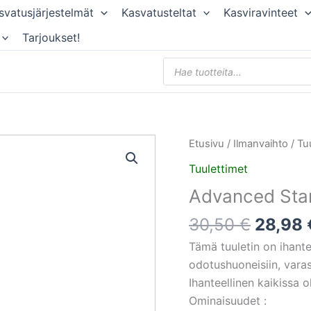
svatusjärjestelmät
Kasvatusteltat
Kasviravinteet
Tarjoukset!
Products
search
Alkupe
Etusivu
/
Ilmanvaihto
/
Tu
hinta
Tuulettimet
oli:
Advanced Star
30,50 
30,50
€
28,98
Tämä tuuletin on ihantee
odotushuoneisiin, varast
Ihanteellinen kaikissa o
Ominaisuudet :