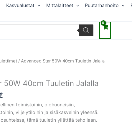
Kasvualustat
Mittalaitteet
Puutarhanhoito
räinen
Nykyinen
ulettimet
/ Advanced Star 50W 40cm Tuuletin Jalalla
hinta
on:
 50W 40cm Tuuletin Jalalla
€.
28,98 €.
€
llinen toimistoihin, olohuoneisiin,
oihin, viljelytiloihin ja sisäkasveihin yleensä.
losuhteissa, tämä tuuletin yllättää tehollaan.