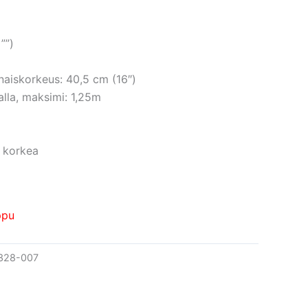
””)
aiskorkeus: 40,5 cm (16″)
alla, maksimi: 1,25m
 korkea
ppu
328-007