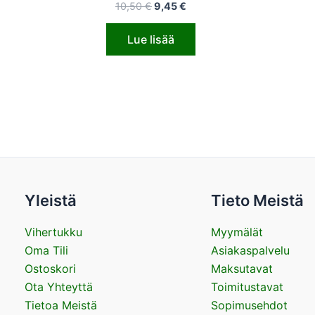
10,50
€
9,45
€
Lue lisää
Yleistä
Tieto Meistä
Vihertukku
Myymälät
Oma Tili
Asiakaspalvelu
Ostoskori
Maksutavat
Ota Yhteyttä
Toimitustavat
Tietoa Meistä
Sopimusehdot