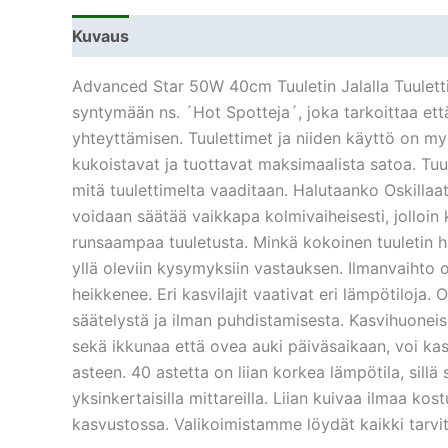
Kuvaus
Lisätiedot
Advanced Star 50W 40cm Tuuletin Jalalla Tuuletti
syntymään ns. ´Hot Spotteja´, joka tarkoittaa että
yhteyttämisen. Tuulettimet ja niiden käyttö on myö
kukoistavat ja tuottavat maksimaalista satoa. Tuu
mitä tuulettimelta vaaditaan. Halutaanko Oskillaat
voidaan säätää vaikkapa kolmivaiheisesti, jolloin
runsaampaa tuuletusta. Minkä kokoinen tuuletin 
yllä oleviin kysymyksiin vastauksen. Ilmanvaihto o
heikkenee. Eri kasvilajit vaativat eri lämpötiloja.
säätelystä ja ilman puhdistamisesta. Kasvihuoneis
sekä ikkunaa että ovea auki päiväsaikaan, voi kasv
asteen. 40 astetta on liian korkea lämpötila, sill
yksinkertaisilla mittareilla. Liian kuivaa ilmaa kos
kasvustossa. Valikoimistamme löydät kaikki tarvit