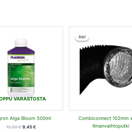
Alkuperäinen
Nykyinen
Alkuperä
Ny
hinta
hinta
hinta
hi
Ale!
Ale!
oli:
on:
oli:
on
10,50 €.
9,45 €.
25,50 €.
24
OPPU VARASTOSTA
gron Alga Bloom 500ml
Combiconnect 102mm 
Ilmanvaihtoputki
10,50
€
9,45
€