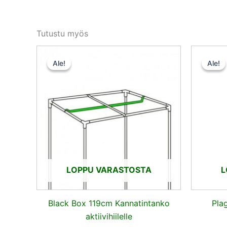
Tutustu myös
Alkuperäinen
Nykyinen
hinta
hinta
Ale!
Ale!
Ale!
Ale!
oli:
on:
10,50 €.
9,45 €.
LOPPU VARASTOSTA
L
Black Box 119cm Kannatintanko
Pla
aktiivihiilelle