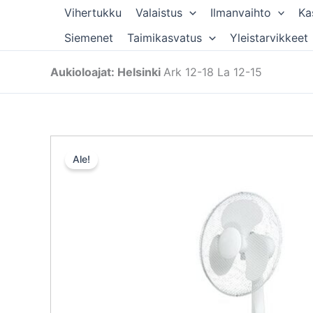
Siirry
Vihertukku
Valaistus
Ilmanvaihto
Ka
sisältöön
Siemenet
Taimikasvatus
Yleistarvikkeet
Aukioloajat: Helsinki
Ark 12-18 La 12-15
Ale!