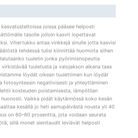
kasvatusteltoissa joissa pääsee helposti
ttömälle tasolle jolloin kasvit lopettavat
si. Vihertukku antaa vinkkejä sinulle jotta kasvisi
ätöstä tehdessä tulisi kiinnittää huomiota siihen
? Halutaanko tuuletin jonka pyörimisnopeutta
 virkistävää tuuletusta ja valojakson aikana taas
mistamme löydät oikean tuulettimen kun löydät
aa fotosynteesin negatiivisesti ja yhteyttäminen
uolehtii kosteuden poistamisesta, lämpötilan
at huonosti. Vaikka pidät käytännössä koko kesän
saattaa kesällä jo heti aamupäivästä nousta yli 40
steus on 60–80 prosenttia, jota voidaan seurata
tä, sillä monet sienitaudit leviävät helposti