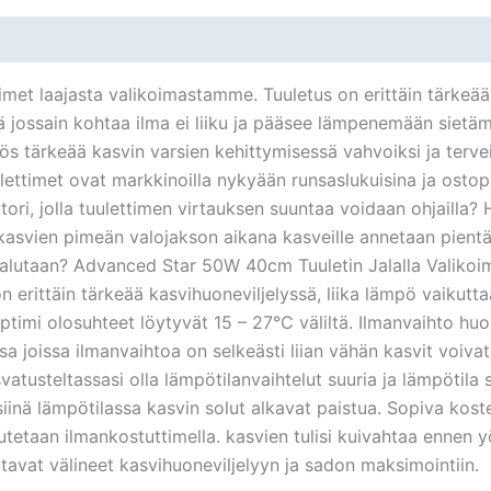
met laajasta valikoimastamme. Tuuletus on erittäin tärkeää 
 jossain kohtaa ilma ei liiku ja pääsee lämpenemään sietämä
s tärkeää kasvin varsien kehittymisessä vahvoiksi ja terveik
lettimet ovat markkinoilla nykyään runsaslukuisina ja ostopä
tori, jolla tuulettimen virtauksen suuntaa voidaan ohjailla
 kasvien pimeän valojakson aikana kasveille annetaan pientä
halutaan? Advanced Star 50W 40cm Tuuletin Jalalla Valikoi
n erittäin tärkeää kasvihuoneviljelyssä, liika lämpö vaikutt
 Optimi olosuhteet löytyvät 15 – 27°C väliltä. Ilmanvaihto h
sa joissa ilmanvaihtoa on selkeästi liian vähän kasvit voiv
atusteltassasi olla lämpötilanvaihtelut suuria ja lämpötila 
ä siinä lämpötilassa kasvin solut alkavat paistua. Sopiva ko
tutetaan ilmankostuttimella. kasvien tulisi kuivahtaa ennen yö
tavat välineet kasvihuoneviljelyyn ja sadon maksimointiin.