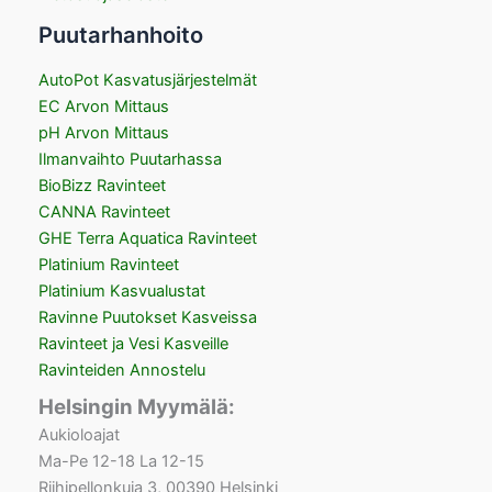
Puutarhanhoito
AutoPot Kasvatusjärjestelmät
EC Arvon Mittaus
pH Arvon Mittaus
Ilmanvaihto Puutarhassa
BioBizz Ravinteet
CANNA Ravinteet
GHE Terra Aquatica Ravinteet
Platinium Ravinteet
Platinium Kasvualustat
Ravinne Puutokset Kasveissa
Ravinteet ja Vesi Kasveille
Ravinteiden Annostelu
Helsingin Myymälä:
Aukioloajat
Ma-Pe 12-18 La 12-15
Riihipellonkuja 3, 00390 Helsinki