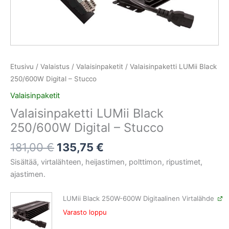
Etusivu
/
Valaistus
/
Valaisinpaketit
/ Valaisinpaketti LUMii Black
250/600W Digital – Stucco
Valaisinpaketit
Valaisinpaketti LUMii Black
250/600W Digital – Stucco
181,00
€
135,75
€
Sisältää, virtalähteen, heijastimen, polttimon, ripustimet,
ajastimen.
LUMii Black 250W-600W Digitaalinen Virtalähde
Varasto loppu