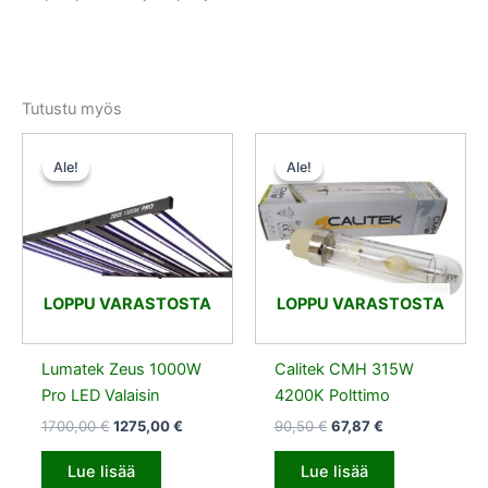
Tutustu myös
Alkuperäinen
Nykyinen
Alkuperäinen
Nykyinen
hinta
hinta
hinta
hinta
Ale!
Ale!
Ale!
Ale!
oli:
on:
oli:
on:
1700,00 €.
1275,00 €.
90,50 €.
67,87 €.
LOPPU VARASTOSTA
LOPPU VARASTOSTA
Lumatek Zeus 1000W
Calitek CMH 315W
Pro LED Valaisin
4200K Polttimo
1700,00
€
1275,00
€
90,50
€
67,87
€
Lue lisää
Lue lisää