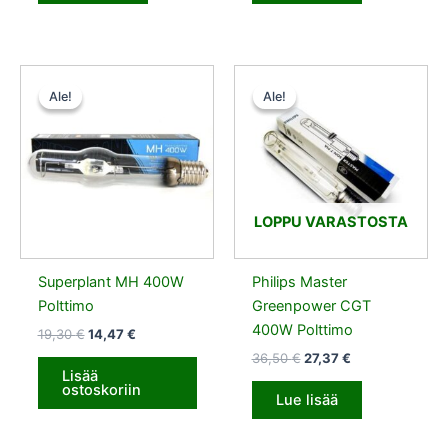
Alkuperäinen
Nykyinen
Alkuperäinen
Nykyinen
hinta
hinta
hinta
hinta
Ale!
Ale!
Ale!
Ale!
oli:
on:
oli:
on:
19,30 €.
14,47 €.
36,50 €.
27,37 €.
LOPPU VARASTOSTA
Superplant MH 400W
Philips Master
Polttimo
Greenpower CGT
400W Polttimo
19,30
€
14,47
€
36,50
€
27,37
€
Lisää
ostoskoriin
Lue lisää