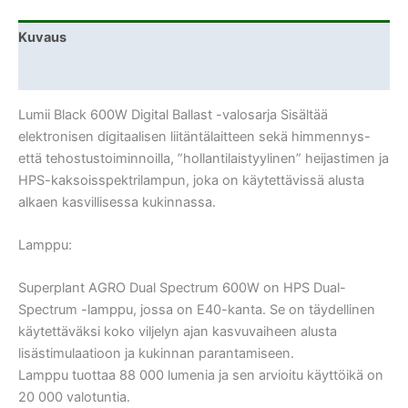
Kuvaus
Lisätiedot
Lumii Black 600W Digital Ballast -valosarja Sisältää
elektronisen digitaalisen liitäntälaitteen sekä himmennys-
että tehostustoiminnoilla, ”hollantilaistyylinen” heijastimen ja
HPS-kaksoisspektrilampun, joka on käytettävissä alusta
alkaen kasvillisessa kukinnassa.
Lamppu:
Superplant AGRO Dual Spectrum 600W on HPS Dual-
Spectrum -lamppu, jossa on E40-kanta. Se on täydellinen
käytettäväksi koko viljelyn ajan kasvuvaiheen alusta
lisästimulaatioon ja kukinnan parantamiseen.
Lamppu tuottaa 88 000 lumenia ja sen arvioitu käyttöikä on
20 000 valotuntia.