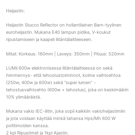
Heijastin:
Heijastin Stucco Reflector on hollantilainen Barn-tyylinen
euroheijastin. Mukana E40 lampun pidike, V-koukut
ripustamiseen ja kaapeli liitäntälaitteeseen.
Mitat: Korkeus: 160mm | Leveys: 350mm | Pituus: 520mm
LUMii 600w elektronisessa liitäntälaitteessa on sekä
himmennys- että tehostustoiminnot, kolme vaihtoehtoa
(250w, 400w ja 600w) sekä ”super lumen” -
tehostusvaihtoehto (600w + tehostus), joka on keskimäärin
10% ylimääräistä.
Mukana vakio IEC-liitin, joka sopii kaikkiin vakioheijastimiin
ja jota voidaan käyttää minkä tahansa Hps/Mh 600 W
polttimoiden kanssa.
2 kpl Ripustimet ja 1kpl Ajastin.