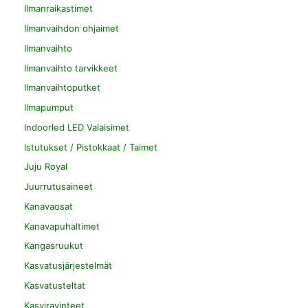
Ilmanraikastimet
Ilmanvaihdon ohjaimet
Ilmanvaihto
Ilmanvaihto tarvikkeet
Ilmanvaihtoputket
Ilmapumput
Indoorled LED Valaisimet
Istutukset / Pistokkaat / Taimet
Juju Royal
Juurrutusaineet
Kanavaosat
Kanavapuhaltimet
Kangasruukut
Kasvatusjärjestelmät
Kasvatusteltat
Kasviravinteet