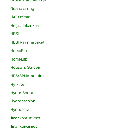
Growth Technology
Guanokalong
Heijastimet
Heijastinkankaat
HESI
HESI Ravinnepaketit
HomeBox
HomeLab
House & Garden
HPS/SPNA polttimot
Hy Filter
Hydro Shoot
Hydropassion
Hydrosora
Ilmankostuttimet
Ilmankuivaimet