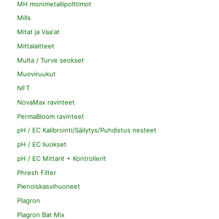
MH monimetallipolttimot
Mills
Mitat ja Vaa'at
Mittalaitteet
Multa / Turve seokset
Muoviruukut
NFT
NovaMax ravinteet
PermaBloom ravinteet
pH / EC Kalibrointi/Säilytys/Puhdistus nesteet
pH / EC liuokset
pH / EC Mittarit + Kontrollerit
Phresh Filter
Pienoiskasvihuoneet
Plagron
Plagron Bat Mix