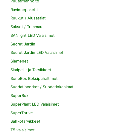
Puutarhanhoito
Ravinnepaketit
Ruukut / Alusastiat
Sakset / Trimmaus
SANlight LED Valaisimet
Secret Jardin
Secret Jardin LED Valaisimet
Siemenet
Skalpellit ja Tarvikkeet
SonoBox Boksipuhaltimet
Suodatinverkot / Suodatinkankaat
SuperBox
SuperPlant LED Valaisimet
SuperThrive
Sähkötarvikkeet
T5 valaisimet