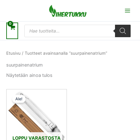
Siirry
sisältöön
Products
search
Etusivu
/ Tuotteet avainsanalla “suurpainenatrium”
suurpainenatrium
Näytetään ainoa tulos
Alkuperäinen
Nykyinen
hinta
hinta
Ale!
oli:
on:
80,00 €.
60,00 €.
LOPPU VARASTOSTA