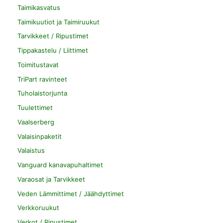
Taimikasvatus
Taimikuutiot ja Taimiruukut
Tarvikkeet / Ripustimet
Tippakastelu / Liittimet
Toimitustavat
TriPart ravinteet
Tuholaistorjunta
Tuulettimet
Vaalserberg
Valaisinpaketit
Valaistus
Vanguard kanavapuhaltimet
Varaosat ja Tarvikkeet
Veden Lämmittimet / Jäähdyttimet
Verkkoruukut
Verkot / Ripustimet