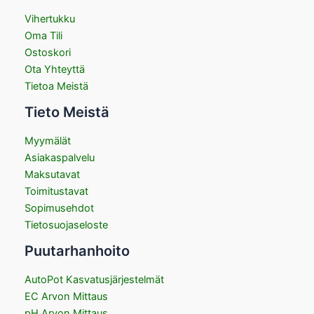
Vihertukku
Oma Tili
Ostoskori
Ota Yhteyttä
Tietoa Meistä
Tieto Meistä
Myymälät
Asiakaspalvelu
Maksutavat
Toimitustavat
Sopimusehdot
Tietosuojaseloste
Puutarhanhoito
AutoPot Kasvatusjärjestelmät
EC Arvon Mittaus
pH Arvon Mittaus