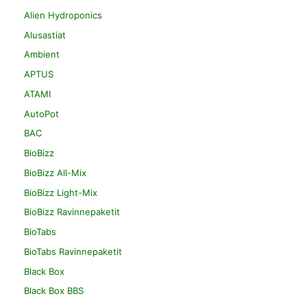
Alien Hydroponics
Alusastiat
Ambient
APTUS
ATAMI
AutoPot
BAC
BioBizz
BioBizz All-Mix
BioBizz Light-Mix
BioBizz Ravinnepaketit
BioTabs
BioTabs Ravinnepaketit
Black Box
Black Box BBS