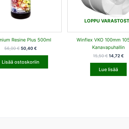
LOPPU VARASTOS
inium Resine Plus 500ml
Winflex VKO 100mm 10
Kanavapuhallin
56,00
€
50,40
€
15,50
€
14,72
€
Lisää ostoskoriin
Lue lisää