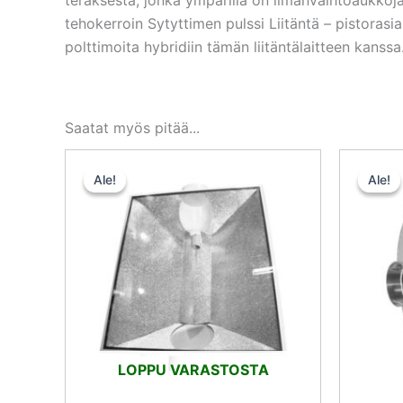
tehokerroin Sytyttimen pulssi Liitäntä – pistorasi
polttimoita hybridiin tämän liitäntälaitteen kanssa
Saatat myös pitää...
Alkuperäinen
Nykyinen
hinta
hinta
Ale!
Ale!
Ale!
Ale!
oli:
on:
162,00 €.
121,50 €.
LOPPU VARASTOSTA