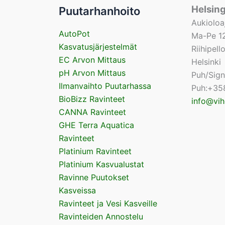
Helsin
Puutarhanhoito
Aukioloa
AutoPot
Ma-Pe 12
Kasvatusjärjestelmät
Riihipel
EC Arvon Mittaus
Helsinki
pH Arvon Mittaus
Puh/Sig
Ilmanvaihto Puutarhassa
Puh:+35
BioBizz Ravinteet
info@vih
CANNA Ravinteet
GHE Terra Aquatica
Ravinteet
Platinium Ravinteet
Platinium Kasvualustat
Ravinne Puutokset
Kasveissa
Ravinteet ja Vesi Kasveille
Ravinteiden Annostelu