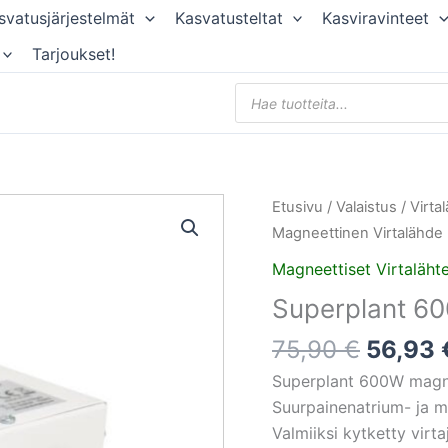
svatusjärjestelmät
Kasvatusteltat
Kasviravinteet
Tarjoukset!
Products
search
Alkupe
Etusivu
/
Valaistus
/
Virta
hinta
Magneettinen Virtalähde
oli:
Magneettiset Virtaläht
75,90 
Superplant 60
75,90
€
56,93
Superplant 600W magnee
Suurpainenatrium- ja met
Valmiiksi kytketty virta