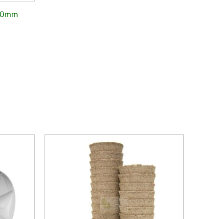
150mm
inen
kyinen
nta
:
,72 €.