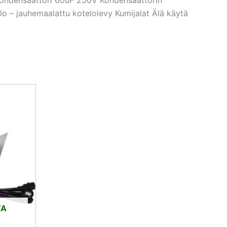
elo – jauhemaalattu kotelolevy Kumijalat Älä käytä
nen
ykyinen
nta
:
,93 €.
TA