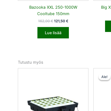
Bazooka XXL 250-1000W
Big 
Cooltube 150mm
162,00
€
121,50
€
Lue lisää
Tutustu myös
Ale!
Ale!