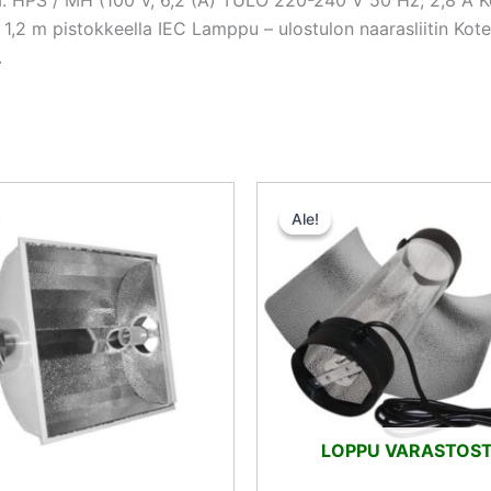
a 1,2 m pistokkeella IEC Lamppu – ulostulon naarasliitin Kot
.
Alkuperäinen
Nykyinen
Alkuperäi
N
hinta
hinta
hinta
hi
Ale!
Ale!
oli:
on:
oli:
on
100,50 €.
75,38 €.
59,90 €.
44
LOPPU VARASTOS