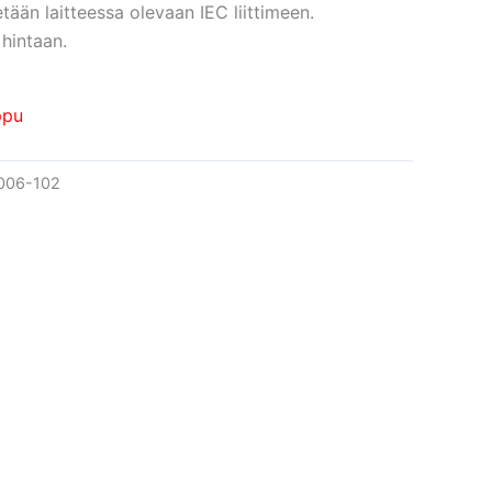
etään laitteessa olevaan
IEC liittimeen.
 hintaan.
ppu
006-102