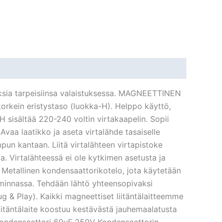
loksia tarpeisiinsa valaistuksessa. MAGNEETTINEN
rkein eristystaso (luokka-H). Helppo käyttö,
H sisältää 220-240 voltin virtakaapelin. Sopii
aa laatikko ja aseta virtalähde tasaiselle
mpun kantaan. Liitä virtalähteen virtapistoke
a. Virtalähteessä ei ole kytkimen asetusta ja
. Metallinen kondensaattorikotelo, jota käytetään
oiminnassa. Tehdään lähtö yhteensopivaksi
lug & Play). Kaikki magneettiset liitäntälaitteemme
itäntälaite koostuu kestävästä jauhemaalatusta
 Kondensaattori 60uF 250V Kondensaattorin