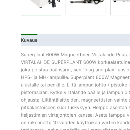
Kuvaus
Lisätiedot
Superplant 600W Magneettinen Virtalähde Puutarhur
VIRTALÄHDE SUPERPLANT 600W korkealaatuinen ja 
joka poistaa päänsäryt, sen ”plug and play” ansios
HPS- ja MH-lampuille. Superplant 600W Magneettin
alustalle tai penkille. Liitä lampun johto / pistok
pistorasiaan. Kytke virtalähde päälle ja lampun pi
ohjausta. Liitäntälaitteiden, magneettisten vaihte
pitkäkestoiseen suorituskykyyn. Helppo asentaa so
heijastimien virtajohtojen kanssa. Aseta lamppu vai
on rakennettu 10 vuoden käyttöikää varten kahde
teräksestä, jonka ympärillä on ilmanvaihtoaukko