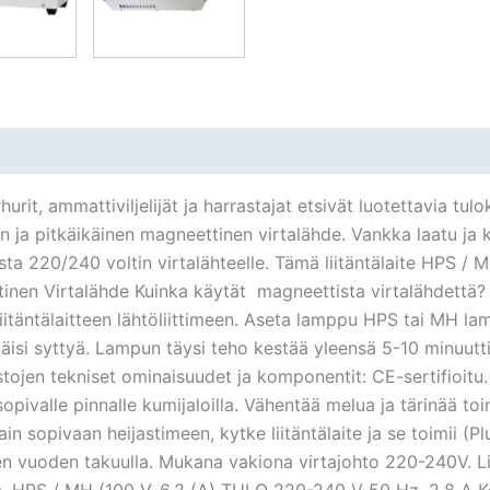
it, ammattiviljelijät ja harrastajat etsivät luotettavia tu
pitkäikäinen magneettinen virtalähde. Vankka laatu ja ko
ta 220/240 voltin virtalähteelle. Tämä liitäntälaite HPS / M
en Virtalähde Kuinka käytät magneettista virtalähdettä? Av
e liitäntälaitteen lähtöliittimeen. Aseta lamppu HPS tai MH la
täisi syttyä. Lampun täysi teho kestää yleensä 5-10 minuutti
istojen tekniset ominaisuudet ja komponentit: CE-sertifioitu
pivalle pinnalle kumijaloilla. Vähentää melua ja tärinää t
n sopivaan heijastimeen, kytke liitäntälaite ja se toimii (P
n vuoden takuulla. Mukana vakiona virtajohto 220-240V. Li
ja. HPS / MH (100 V, 6,2 (A) TULO 220-240 V 50 Hz, 2,8 A