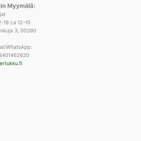
gin Myymälä:
jat
-18 La 12-15
lonkuja 3, 00390
nal/WhatsApp:
8401462620
ertukku.fi