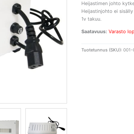
Heijastimen johto kytk
Heijastinjohto ei sisälly
1v takuu.
Saatavuus:
Varasto lo
Tuotetunnus (SKU):
001-