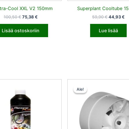
Xtra-Cool XXL V2 150mm
Superplant Cooltube 
100,50
€
75,38
€
59,90
€
44,93
€
Lisää ostoskoriin
Lue lisää
Alkuperäinen
Nykyinen
Alkuperä
Ny
hinta
hinta
hinta
hi
Ale!
Ale!
oli:
on:
oli:
on
56,00 €.
50,40 €.
15,50 €.
14