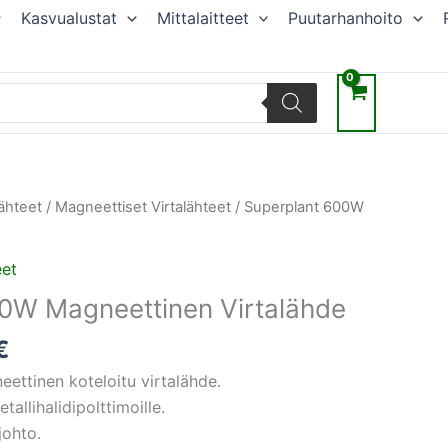
Kasvualustat
Mittalaitteet
Puutarhanhoito
räinen
Nykyinen
lähteet
/
Magneettiset Virtalähteet
/ Superplant 600W
hinta
on:
eet
€.
56,93 €.
0W Magneettinen Virtalähde
€
ttinen koteloitu virtalähde.
allihalidipolttimoille.
johto.