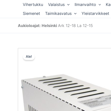
Siirry
Vihertukku
Valaistus
Ilmanvaihto
Ka
sisältöön
Siemenet
Taimikasvatus
Yleistarvikkeet
Aukioloajat: Helsinki
Ark 12-18 La 12-15
Ale!