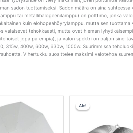
man sadon tuottamiseksi. Sadon määrä on aina suhteessa w
ilamppu tai metallihalogeenilamppu) on polttimo, jonka va
nkaltainen kuin elohopeahöyrylamppu, mutta sen tuottama 
s valaisevat tehokkaasti, mutta ovat hieman lyhytikäisemp
tehoiset jopa parempia), ja valon spektri on paljon sinertä
250, 315w, 400w, 600w, 630w, 1000w. Suurimmissa teholuoki
ötysuhdetta. Vihertukku suosittelee maksimi valotehoa suu
Alkuperäinen
Nykyinen
Alkuperä
N
hinta
hinta
hinta
h
Ale!
Ale!
oli:
on:
oli:
o
70,00 €.
52,50 €.
100,50 €.
7