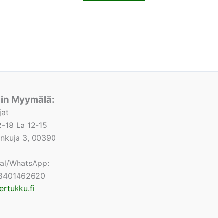
gin Myymälä:
jat
-18 La 12-15
lonkuja 3, 00390
nal/WhatsApp:
8401462620
ertukku.fi