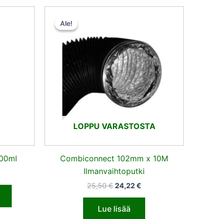
nen
ykyinen
Alkuperäinen
Nykyinen
nta
hinta
hinta
Ale!
Ale!
:
oli:
on:
,40 €.
25,50 €.
24,22 €.
LOPPU VARASTOSTA
500ml
Combiconnect 102mm x 10M
Ilmanvaihtoputki
25,50
€
24,22
€
Lue lisää