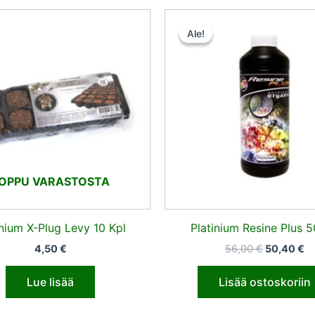
Alkuperäi
N
hinta
hi
Ale!
Ale!
oli:
on
56,00 €.
50
OPPU VARASTOSTA
inium X-Plug Levy 10 Kpl
Platinium Resine Plus 
4,50
€
56,00
€
50,40
€
Lue lisää
Lisää ostoskoriin