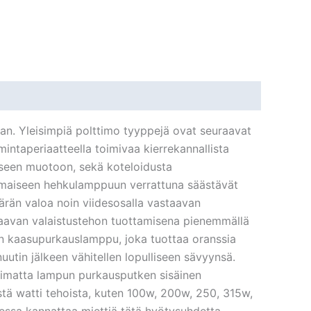
n. Yleisimpiä polttimo tyyppejä ovat seuraavat
intaperiaatteella toimivaa kierrekannallista
iiseen muotoon, sekä koteloidusta
anomaiseen hehkulamppuun verrattuna säästävät
än valoa noin viidesosalla vastaavan
avan valaistustehon tuottamisena pienemmällä
n kaasupurkauslamppu, joka tuottaa oranssia
uutin jälkeen vähitellen lopulliseen sävyynsä.
limatta lampun purkausputken sisäinen
tä watti tehoista, kuten 100w, 200w, 250, 315w,
essa kannattaa miettiä tätä hyötysuhdetta.