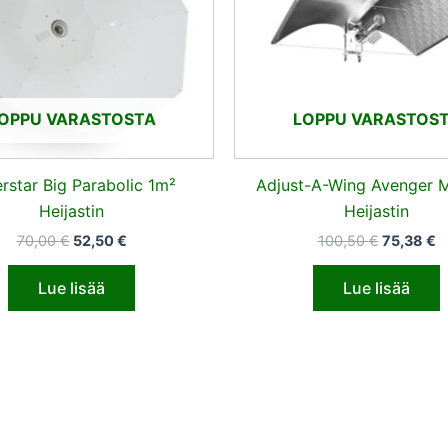
OPPU VARASTOSTA
LOPPU VARASTOS
erstar Big Parabolic 1m²
Adjust-A-Wing Avenger 
Heijastin
Heijastin
70,00
€
52,50
€
100,50
€
75,38
€
Lue lisää
Lue lisää