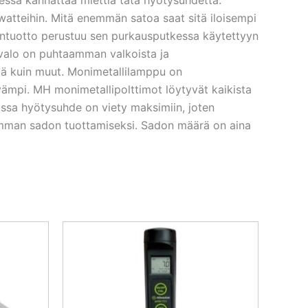
atteihin. Mitä enemmän satoa saat sitä iloisempi
lontuotto perustuu sen purkausputkessa käytettyyn
valo on puhtaamman valkoista ja
iä kuin muut. Monimetallilamppu on
vämpi. MH monimetallipolttimot löytyvät kaikista
ssa hyötysuhde on viety maksimiin, joten
remman sadon tuottamiseksi. Sadon määrä on aina
inen
ykyinen
inta
n:
5,38 €.