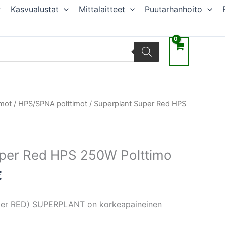
Kasvualustat
Mittalaitteet
Puutarhanhoito
räinen
Nykyinen
imot
/
HPS/SPNA polttimot
/ Superplant Super Red HPS
hinta
on:
€.
18,37 €.
uper Red HPS 250W Polttimo
€
er RED) SUPERPLANT on korkeapaineinen