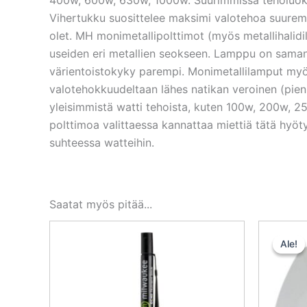
Vihertukku suosittelee maksimi valotehoa suurem
olet. MH monimetallipolttimot (myös metallihalid
useiden eri metallien seokseen. Lamppu on sama
värientoistokyky parempi. Monimetallilamput myö
valotehokkuudeltaan lähes natikan veroinen (pieni
yleisimmistä watti tehoista, kuten 100w, 200w, 
polttimoa valittaessa kannattaa miettiä tätä hy
suhteessa watteihin.
Saatat myös pitää...
Ale!
Ale!