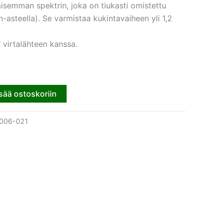
isemman spektrin, joka on tiukasti omistettu
-asteella). Se varmistaa kukintavaiheen yli 1,2
virtalähteen kanssa.
sää ostoskoriin
006-021