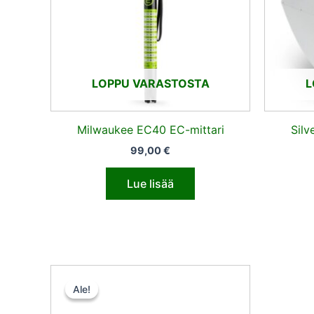
LOPPU VARASTOSTA
L
Milwaukee EC40 EC-mittari
Silv
99,00
€
Lue lisää
Alkuperäinen
Nykyinen
hinta
hinta
Ale!
Ale!
oli:
on:
20,50 €.
15,37 €.