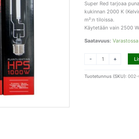
Super Red tarjoaa puna
kukinnan 2000 K (Kelvin
m²:n tiloissa.
Käytetään vain 2500 W 
Saatavuus:
Varastossa
-
+
Li
Tuotetunnus (SKU):
002-