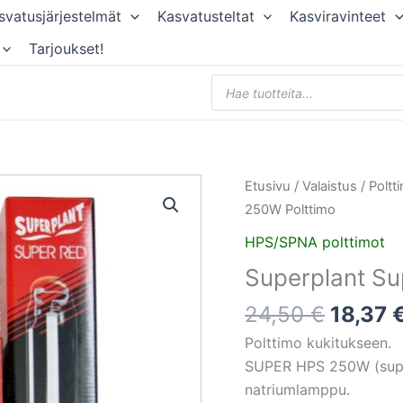
svatusjärjestelmät
Kasvatusteltat
Kasviravinteet
Tarjoukset!
Products
search
Alkupe
Superplant
Etusivu
/
Valaistus
/
Poltt
hinta
Super
250W Polttimo
oli:
Red
HPS/SPNA polttimot
24,50 
HPS
Superplant S
250W
Polttimo
24,50
€
18,37
määrä
Polttimo kukitukseen.
SUPER HPS 250W (sup
natriumlamppu.