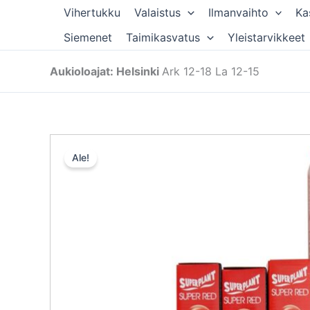
Siirry
Vihertukku
Valaistus
Ilmanvaihto
Ka
sisältöön
Siemenet
Taimikasvatus
Yleistarvikkeet
Aukioloajat: Helsinki
Ark 12-18 La 12-15
Ale!