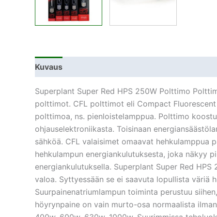
Kuvaus
Lisätiedot
Superplant Super Red HPS 250W Polttimo Polttimo
polttimot. CFL polttimot eli Compact Fluorescent 
polttimoa, ns. pienloistelamppua. Polttimo koostu
ohjauselektroniikasta. Toisinaan energiansäästöl
sähköä. CFL valaisimet omaavat hehkulamppua p
hehkulampun energiankulutuksesta, joka näkyy 
energiankulutuksella. Superplant Super Red HPS
valoa. Syttyessään se ei saavuta lopullista väriä 
Suurpainenatriumlampun toiminta perustuu siihen
höyrynpaine on vain murto-osa normaalista ilmanp
400w, 600w, 630w, 1000w. Suurimmissa teholuokis