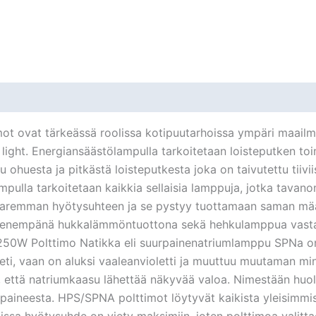
t ovat tärkeässä roolissa kotipuutarhoissa ympäri maailma
light. Energiansäästölampulla tarkoitetaan loisteputken toim
u ohuesta ja pitkästä loisteputkesta joka on taivutettu tiiv
ampulla tarkoitetaan kaikkia sellaisia lamppuja, jotka tav
aremman hyötysuhteen ja se pystyy tuottamaan saman määr
pienempänä hukkalämmöntuottona sekä hehkulamppua vasta
 250W Polttimo Natikka eli suurpainenatriumlamppu SPNa o
heti, vaan on aluksi vaaleanvioletti ja muuttuu muutaman min
, että natriumkaasu lähettää näkyvää valoa. Nimestään huo
aineesta. HPS/SPNA polttimot löytyvät kaikista yleisimmis
sa hyötysuhde on viety maksimiin, joten polttimoa valitta