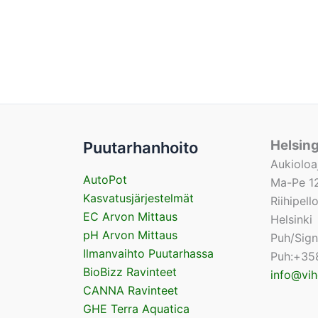
Helsin
Puutarhanhoito
Aukioloa
AutoPot
Ma-Pe 12
Kasvatusjärjestelmät
Riihipel
EC Arvon Mittaus
Helsinki
pH Arvon Mittaus
Puh/Sig
Ilmanvaihto Puutarhassa
Puh:+35
BioBizz Ravinteet
info@vih
CANNA Ravinteet
GHE Terra Aquatica