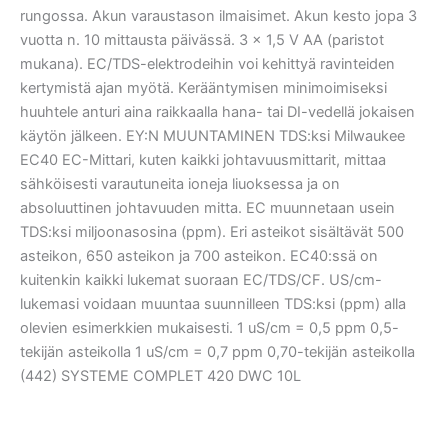
rungossa. Akun varaustason ilmaisimet. Akun kesto jopa 3
vuotta n. 10 mittausta päivässä. 3 x 1,5 V AA (paristot
mukana). EC/TDS-elektrodeihin voi kehittyä ravinteiden
kertymistä ajan myötä. Kerääntymisen minimoimiseksi
huuhtele anturi aina raikkaalla hana- tai DI-vedellä jokaisen
käytön jälkeen. EY:N MUUNTAMINEN TDS:ksi Milwaukee
EC40 EC-Mittari, kuten kaikki johtavuusmittarit, mittaa
sähköisesti varautuneita ioneja liuoksessa ja on
absoluuttinen johtavuuden mitta. EC muunnetaan usein
TDS:ksi miljoonasosina (ppm). Eri asteikot sisältävät 500
asteikon, 650 asteikon ja 700 asteikon. EC40:ssä on
kuitenkin kaikki lukemat suoraan EC/TDS/CF. US/cm-
lukemasi voidaan muuntaa suunnilleen TDS:ksi (ppm) alla
olevien esimerkkien mukaisesti. 1 uS/cm = 0,5 ppm 0,5-
tekijän asteikolla 1 uS/cm = 0,7 ppm 0,70-tekijän asteikolla
(442) SYSTEME COMPLET 420 DWC 10L