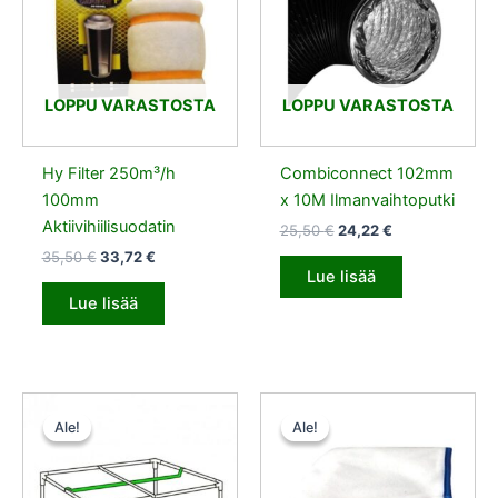
LOPPU VARASTOSTA
LOPPU VARASTOSTA
Hy Filter 250m³/h
Combiconnect 102mm
100mm
x 10M Ilmanvaihtoputki
Aktiivihiilisuodatin
25,50
€
24,22
€
35,50
€
33,72
€
Lue lisää
Lue lisää
Alkuperäinen
Nykyinen
Alkuperäinen
Nykyinen
hinta
hinta
hinta
hinta
Ale!
Ale!
Ale!
Ale!
oli:
on:
oli:
on:
10,50 €.
9,45 €.
14,17 €.
13,47 €.