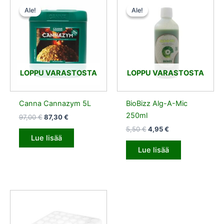
hinta
hinta
hinta
hinta
Ale!
Ale!
Ale!
Ale!
oli:
on:
oli:
on:
97,00 €.
87,30 €.
5,50 €.
4,95 €.
LOPPU VARASTOSTA
LOPPU VARASTOSTA
Canna Cannazym 5L
BioBizz Alg-A-Mic
250ml
97,00
€
87,30
€
5,50
€
4,95
€
Lue lisää
Lue lisää