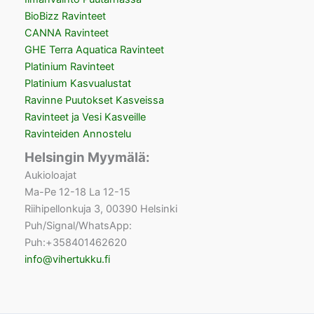
BioBizz Ravinteet
CANNA Ravinteet
GHE Terra Aquatica Ravinteet
Platinium Ravinteet
Platinium Kasvualustat
Ravinne Puutokset Kasveissa
Ravinteet ja Vesi Kasveille
Ravinteiden Annostelu
Helsingin Myymälä:
Aukioloajat
Ma-Pe 12-18 La 12-15
Riihipellonkuja 3, 00390 Helsinki
Puh/Signal/WhatsApp:
Puh:+358401462620
info@vihertukku.fi