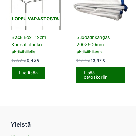
LOPPU VARASTOSTA
Black Box 119cm
Suodatinkangas
Kannatintanko
200x600mm
aktiivihiilelle
aktiiviihiileen
10,50
€
9,45
€
14,17
€
13,47
€
Lue lisää
Lisää
ostoskoriin
Yleistä