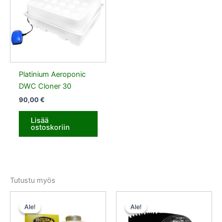
Platinium Aeroponic
DWC Cloner 30
90,00
€
Lisää
ostoskoriin
Tutustu myös
Alkuperäinen
Nykyinen
Alkuperäinen
Nykyinen
hinta
hinta
hinta
hinta
Ale!
Ale!
Ale!
Ale!
oli:
on:
oli:
on:
35,50 €.
33,72 €.
25,50 €.
24,22 €.