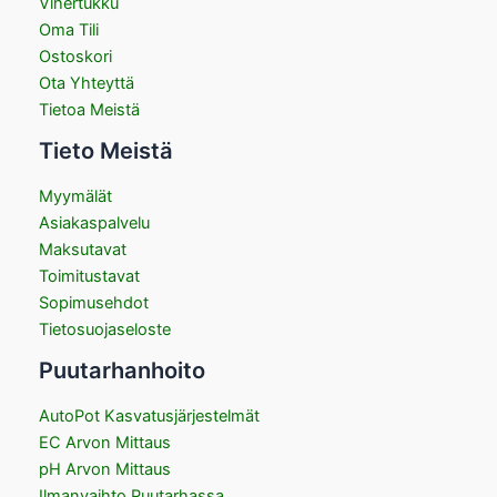
Vihertukku
Oma Tili
Ostoskori
Ota Yhteyttä
Tietoa Meistä
Tieto Meistä
Myymälät
Asiakaspalvelu
Maksutavat
Toimitustavat
Sopimusehdot
Tietosuojaseloste
Puutarhanhoito
AutoPot Kasvatusjärjestelmät
EC Arvon Mittaus
pH Arvon Mittaus
Ilmanvaihto Puutarhassa