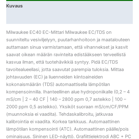
Kuvaus
Lisätiedot
Milwaukee EC40 EC-Mittari Milwaukee EC/TDS on
suunniteltu vesiviljelyyn, puutarhanhoitoon ja maatalouteen
auttamaan sinua varmistamaan, että vihannekset ja kasvit
saavat oikean määrän ravinteita edistääkseen terveellistä
kasvua ilman, että tuotehävikkiä syntyy. Pidä EC/TDS
tavoitealueellasi, jotta saavutat parempia tuloksia. Mittaa
johtavuuden (EC) ja liuenneiden kiintoaineiden
kokonaismäärän (TDS) automaattisella lämpötilan
kompensoinnilla. Ihanteellinen alue hydroponiikalle (0,2 – 4
mS/cm | 2 – 40 CF | 140 – 2800 ppm 0,7 asteikko | 100 –
2000 ppm 0,5 asteikko). Yksiköt suoraan mS/cm/CF/PPM
(muunnoksia ei vaadita). Tehdaskalibroitu, jatkuvaa
kalibrointia ei vaadita. Korkea tarkkuus. Automaattinen
lämpötilan kompensointi (ATC). Automaattinen päälle/pois
ominaisuus. Sininen LED-näyttö. Grafiittielektrodi ABC + PC