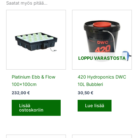
Saatat myös pitää...
LOPPU VARASTOSTA
Platinium Ebb & Flow
420 Hydroponics DWC
100x100cm
10L Bubbleri
232,00
€
30,50
€
Lisää
Lue lisää
ostoskoriin
Alkuperäinen
Nykyinen
Alkuperäinen
Nykyinen