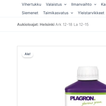
Siirry
Vihertukku
Valaistus
Ilmanvaihto
Ka
sisältöön
Siemenet
Taimikasvatus
Yleistarvikkeet
Aukioloajat: Helsinki
Ark 12-18 La 12-15
Ale!