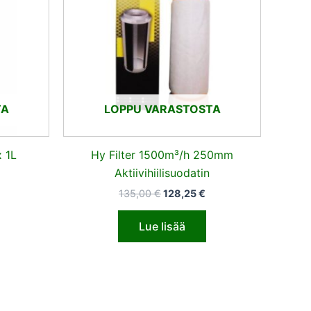
TA
LOPPU VARASTOSTA
 1L
Hy Filter 1500m³/h 250mm
Aktiivihiilisuodatin
135,00
€
128,25
€
Lue lisää