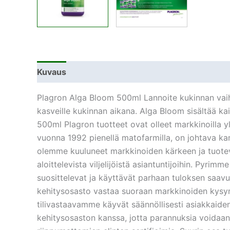
Kuvaus
Lisätiedot
Plagron Alga Bloom 500ml Lannoite kukinnan vaihee
kasveille kukinnan aikana. Alga Bloom sisältää ka
500ml Plagron tuotteet ovat olleet markkinoilla yl
vuonna 1992 pienellä matofarmilla, on johtava kan
olemme kuuluneet markkinoiden kärkeen ja tuoteval
aloittelevista viljelijöistä asiantuntijoihin. Pyri
suosittelevat ja käyttävät parhaan tuloksen saavu
kehitysosasto vastaa suoraan markkinoiden kysymy
tilivastaavamme käyvät säännöllisesti asiakkaide
kehitysosaston kanssa, jotta parannuksia voidaa