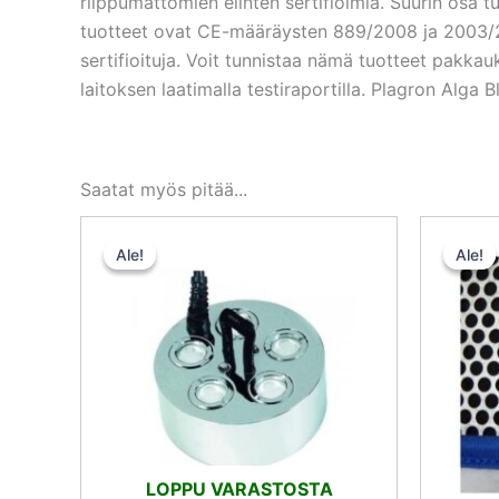
riippumattomien elinten sertifioimia. Suurin osa 
tuotteet ovat CE-määräysten 889/2008 ja 2003/20
sertifioituja. Voit tunnistaa nämä tuotteet pakka
laitoksen laatimalla testiraportilla. Plagron Alga 
Saatat myös pitää...
Alkuperäinen
Nykyinen
hinta
hinta
Ale!
Ale!
Ale!
Ale!
oli:
on:
111,50 €.
105,92 €.
LOPPU VARASTOSTA