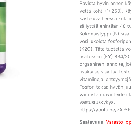
Ravista hyvin ennen käy
vettä kohti (1: 250). Kä
kasteluvaiheessa kukin
säilyttää enintään 48 t
Kokonaistyppi (N) sisä
vesiliukoista fosforipe
(K2O). Tätä tuotetta 
asetuksen (EY) 834/20
orgaaninen lannoite, jo
lisäksi se sisältää fosf
vitamiineja, entsyymejä
Fosfori takaa hyvän juu
varmistaa ravinteiden k
vastustuskykyä.
https://youtu.be/zAvY
Saatavuus:
Varasto lo