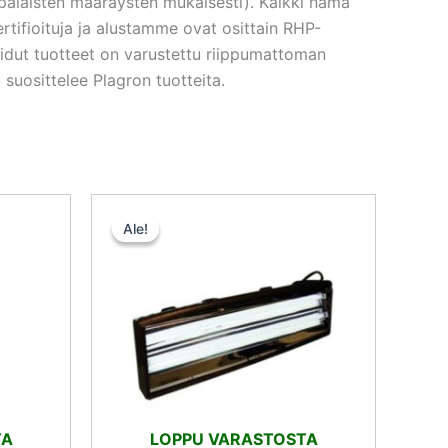
ppalaisten määräysten mukaisesti). Kaikki nämä
ifioituja ja alustamme ovat osittain RHP-
ioidut tuotteet on varustettu riippumattoman
 suosittelee Plagron tuotteita.
nen
ykyinen
Alkuperäinen
Nykyinen
nta
hinta
hinta
Ale!
Ale!
:
oli:
on:
,98 €.
70,90 €.
53,17 €.
TA
LOPPU VARASTOSTA