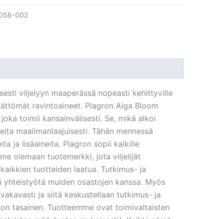
056-002
esti viljelyyn maaperässä nopeasti kehittyville
ämättömät ravintoaineet. Plagron Alga Bloom
joka toimii kansainvälisesti. Se, mikä alkoi
tteita maailmanlaajuisesti. Tähän mennessä
ja lisäaineita. Plagron sopii kaikille
mme olemaan tuotemerkki, jota viljelijät
kaikkien tuotteiden laatua. Tutkimus- ja
tä yhteistyötä muiden osastojen kanssa. Myös
kavasti ja siitä keskustellaan tutkimus- ja
 on tasainen. Tuotteemme ovat toimivaltaisten