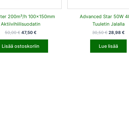
Filter 200m³/h 100x150mm
Advanced Star 50W 
Aktiivihiilisuodatin
Tuuletin Jalalla
50,00
€
47,50
€
30,50
€
28,98
€
Lisää ostoskoriin
Lue lisää