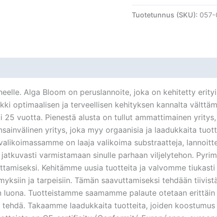
Tuotetunnus (SKU):
057-
lle. Alga Bloom on peruslannoite, joka on kehitetty erityis
ikki optimaalisen ja terveellisen kehityksen kannalta vältt
i 25 vuotta. Pienestä alusta on tullut ammattimainen yritys, 
sainvälinen yritys, joka myy orgaanisia ja laadukkaita tuo
ikoimassamme on laaja valikoima substraatteja, lannoitteita 
mme jatkuvasti varmistamaan sinulle parhaan viljelytehon. Pyri
ttamiseksi. Kehitämme uusia tuotteita ja valvomme tiukasti 
ksiin ja tarpeisiin. Tämän saavuttamiseksi tehdään tiivis
n luona. Tuotteistamme saamamme palaute otetaan erittäin va
n tehdä. Takaamme laadukkaita tuotteita, joiden koostumus