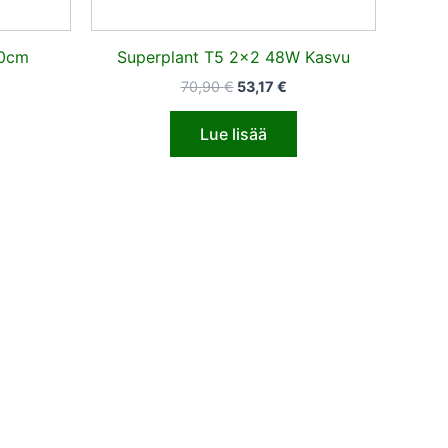
40cm
Superplant T5 2×2 48W Kasvu
70,90
€
53,17
€
Lue lisää