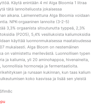
ttöä. Käytä enintään 4 ml Alga Bloomia 1 litraa
ytä tätä lannoiteliuosta jokaisessa
nan aikana. Laimennettuna Alga Bloomia voidaan
untia. NPK-orgaaninen lannoite (3-2-5)
ltää 3,3% orgaanista sitoutunutta typpeä, 2,3%
ntoksidia (P2O5), 5,4% vesiliukoista kaliumoksidia
voidaan käyttää luonnonmukaisessa maataloudessa
07 mukaisesti. Alga Bloom on nestemäinen
ka on valmistettu merilevästä. Luonnollisen typen
oria ja kaliumia, yli 20 aminohappoa, hivenaineita,
, luonnollisia hormoneja ja fermentaatioita.
rikehityksen ja runsaan kukinnan, kun taas kalium
ulkeutumisen koko kasvissa ja lisää sen yleistä
FSflm8c
ppu