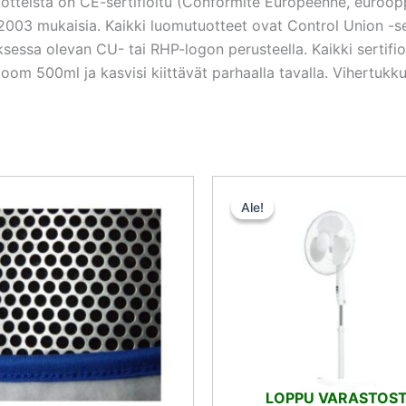
tuotteista on CE-sertifioitu (Conformité Européenne, euroo
03 mukaisia. Kaikki luomutuotteet ovat Control Union -sert
uksessa olevan CU- tai RHP-logon perusteella. Kaikki sertif
Bloom 500ml ja kasvisi kiittävät parhaalla tavalla. Vihertukku
Alkuperäinen
Nykyinen
Alkuperäi
N
hinta
hinta
hinta
hi
Ale!
Ale!
oli:
on:
oli:
on
50,00 €.
47,50 €.
30,50 €.
28
LOPPU VARASTOS