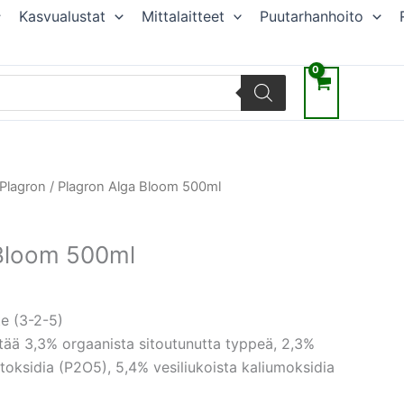
Kasvualustat
Mittalaitteet
Puutarhanhoito
räinen
Nykyinen
Plagron
/ Plagron Alga Bloom 500ml
hinta
on:
 Bloom 500ml
.
9,45 €.
e (3-2-5)
ltää 3,3% orgaanista sitoutunutta typpeä, 2,3%
ntoksidia (P2O5), 5,4% vesiliukoista kaliumoksidia