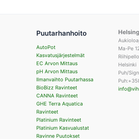
Helsin
Puutarhanhoito
Aukioloa
AutoPot
Ma-Pe 12
Kasvatusjärjestelmät
Riihipel
EC Arvon Mittaus
Helsinki
pH Arvon Mittaus
Puh/Sig
Ilmanvaihto Puutarhassa
Puh:+35
BioBizz Ravinteet
info@vih
CANNA Ravinteet
GHE Terra Aquatica
Ravinteet
Platinium Ravinteet
Platinium Kasvualustat
Ravinne Puutokset