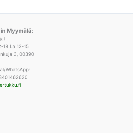
gin Myymälä:
jat
-18 La 12-15
lonkuja 3, 00390
nal/WhatsApp:
8401462620
ertukku.fi