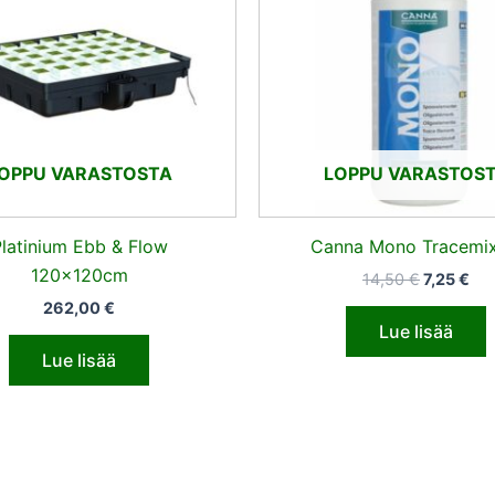
OPPU VARASTOSTA
LOPPU VARASTOS
latinium Ebb & Flow
Canna Mono Tracemix
120x120cm
14,50
€
7,25
€
262,00
€
Lue lisää
Lue lisää