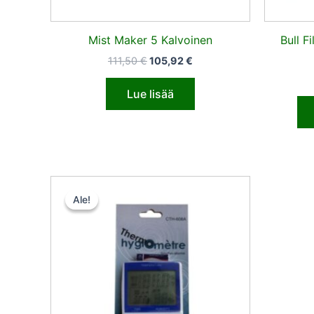
Mist Maker 5 Kalvoinen
Bull 
111,50
€
105,92
€
Lue lisää
Alkuperäinen
Nykyinen
hinta
hinta
Ale!
Ale!
oli:
on:
15,20 €.
14,44 €.