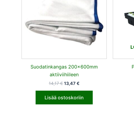
L
Suodatinkangas 200x600mm
P
aktiiviihiileen
14,17
€
13,47
€
Lisää ostoskoriin