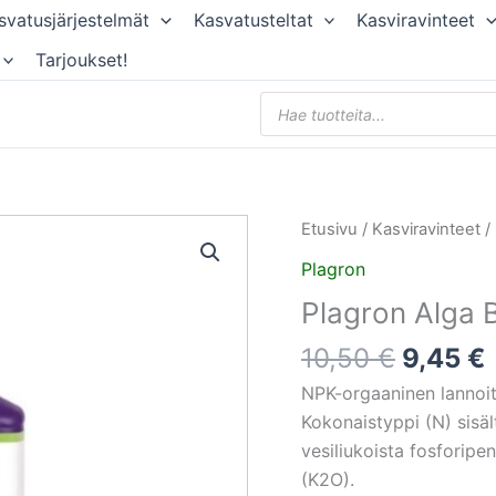
svatusjärjestelmät
Kasvatusteltat
Kasviravinteet
Tarjoukset!
Products
search
Alkupe
Etusivu
/
Kasviravinteet
/
hinta
Plagron
oli:
Plagron Alga
10,50 €
10,50
€
9,45
€
NPK-orgaaninen lannoit
Kokonaistyppi (N) sisä
vesiliukoista fosforipe
(K2O).