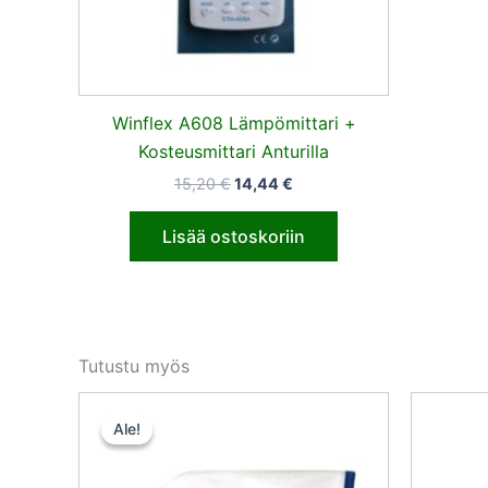
Winflex A608 Lämpömittari +
Kosteusmittari Anturilla
15,20
€
14,44
€
Lisää ostoskoriin
Tutustu myös
Alkuperäinen
Nykyinen
hinta
hinta
Ale!
Ale!
oli:
on:
14,17 €.
13,47 €.