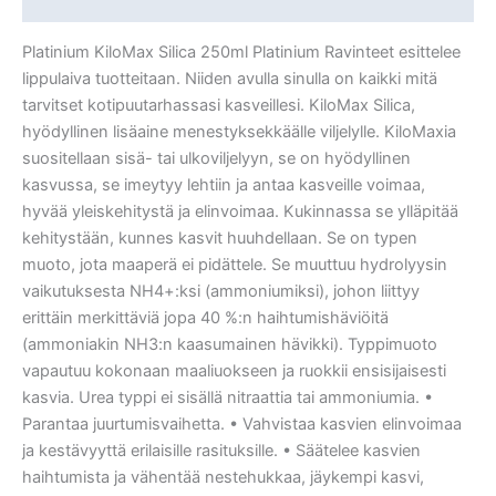
Lisätiedot
Platinium KiloMax Silica 250ml Platinium Ravinteet esittelee
lippulaiva tuotteitaan. Niiden avulla sinulla on kaikki mitä
tarvitset kotipuutarhassasi kasveillesi. KiloMax Silica,
hyödyllinen lisäaine menestyksekkäälle viljelylle. KiloMaxia
suositellaan sisä- tai ulkoviljelyyn, se on hyödyllinen
kasvussa, se imeytyy lehtiin ja antaa kasveille voimaa,
hyvää yleiskehitystä ja elinvoimaa. Kukinnassa se ylläpitää
kehitystään, kunnes kasvit huuhdellaan. Se on typen
muoto, jota maaperä ei pidättele. Se muuttuu hydrolyysin
vaikutuksesta NH4+:ksi (ammoniumiksi), johon liittyy
erittäin merkittäviä jopa 40 %:n haihtumishäviöitä
(ammoniakin NH3:n kaasumainen hävikki). Typpimuoto
vapautuu kokonaan maaliuokseen ja ruokkii ensisijaisesti
kasvia. Urea typpi ei sisällä nitraattia tai ammoniumia. •
Parantaa juurtumisvaihetta. • Vahvistaa kasvien elinvoimaa
ja kestävyyttä erilaisille rasituksille. • Säätelee kasvien
haihtumista ja vähentää nestehukkaa, jäykempi kasvi,