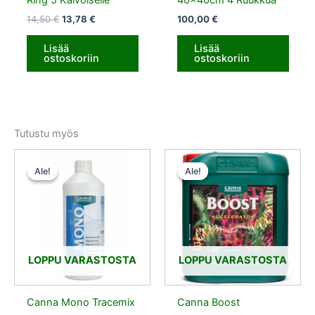
Ring 5 Kalvoiselle
40x40cm 4 Ruukkua
14,50
€
13,78
€
100,00
€
Lisää
Lisää
ostoskoriin
ostoskoriin
Tutustu myös
Alkuperäinen
Nykyinen
Alkuperäinen
Nykyinen
hinta
hinta
hinta
hinta
Ale!
Ale!
Ale!
Ale!
oli:
on:
oli:
on:
14,50 €.
7,25 €.
500,00 €.
450,00 €.
LOPPU VARASTOSTA
LOPPU VARASTOSTA
Canna Mono Tracemix
Canna Boost