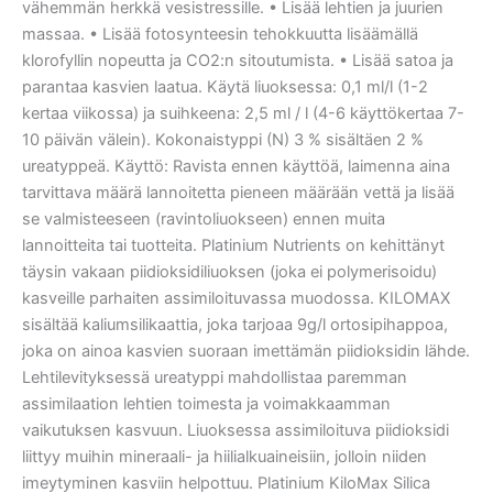
vähemmän herkkä vesistressille. • Lisää lehtien ja juurien
massaa. • Lisää fotosynteesin tehokkuutta lisäämällä
klorofyllin nopeutta ja CO2:n sitoutumista. • Lisää satoa ja
parantaa kasvien laatua. Käytä liuoksessa: 0,1 ml/l (1-2
kertaa viikossa) ja suihkeena: 2,5 ml / l (4-6 käyttökertaa 7-
10 päivän välein). Kokonaistyppi (N) 3 % sisältäen 2 %
ureatyppeä. Käyttö: Ravista ennen käyttöä, laimenna aina
tarvittava määrä lannoitetta pieneen määrään vettä ja lisää
se valmisteeseen (ravintoliuokseen) ennen muita
lannoitteita tai tuotteita. Platinium Nutrients on kehittänyt
täysin vakaan piidioksidiliuoksen (joka ei polymerisoidu)
kasveille parhaiten assimiloituvassa muodossa. KILOMAX
sisältää kaliumsilikaattia, joka tarjoaa 9g/l ortosipihappoa,
joka on ainoa kasvien suoraan imettämän piidioksidin lähde.
Lehtilevityksessä ureatyppi mahdollistaa paremman
assimilaation lehtien toimesta ja voimakkaamman
vaikutuksen kasvuun. Liuoksessa assimiloituva piidioksidi
liittyy muihin mineraali- ja hiilialkuaineisiin, jolloin niiden
imeytyminen kasviin helpottuu. Platinium KiloMax Silica