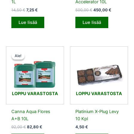
1L
Accelerator 10L
14,50
€
7,25
€
500,00
€
450,00
€
Lue lisää
Lue lisää
Alkuperäinen
Nykyinen
hinta
hinta
Ale!
Ale!
oli:
on:
92,00 €.
82,80 €.
LOPPU VARASTOSTA
LOPPU VARASTOSTA
Canna Aqua Flores
Platinium X-Plug Levy
A+B 10L
10 Kpl
92,00
€
82,80
€
4,50
€