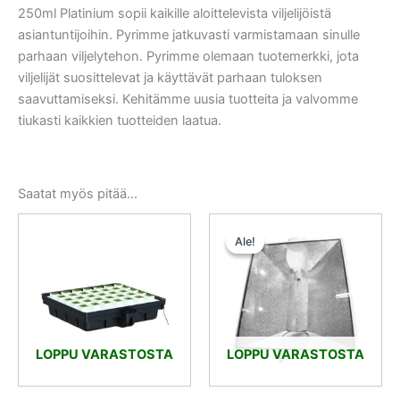
250ml Platinium sopii kaikille aloittelevista viljelijöistä
asiantuntijoihin. Pyrimme jatkuvasti varmistamaan sinulle
parhaan viljelytehon. Pyrimme olemaan tuotemerkki, jota
viljelijät suosittelevat ja käyttävät parhaan tuloksen
saavuttamiseksi. Kehitämme uusia tuotteita ja valvomme
tiukasti kaikkien tuotteiden laatua.
Saatat myös pitää...
Alkuperäinen
Nykyinen
hinta
hinta
Ale!
Ale!
oli:
on:
162,00 €.
121,50 €.
LOPPU VARASTOSTA
LOPPU VARASTOSTA