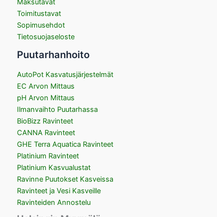
Maksutavat
Toimitustavat
Sopimusehdot
Tietosuojaseloste
Puutarhanhoito
AutoPot Kasvatusjärjestelmät
EC Arvon Mittaus
pH Arvon Mittaus
Ilmanvaihto Puutarhassa
BioBizz Ravinteet
CANNA Ravinteet
GHE Terra Aquatica Ravinteet
Platinium Ravinteet
Platinium Kasvualustat
Ravinne Puutokset Kasveissa
Ravinteet ja Vesi Kasveille
Ravinteiden Annostelu