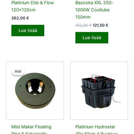
Platinium Ebb & Flow
Bazooka XXL 250-
120x120cm
1000W Cooltube
150mm
262,00
€
162,00
€
121,50
€
Lue lisää
Lue lisää
Alkuperäinen
Nykyinen
hinta
hinta
Ale!
Ale!
oli:
on:
14,50 €.
13,78 €.
Mist Maker Floating
Platinium Hydrostar