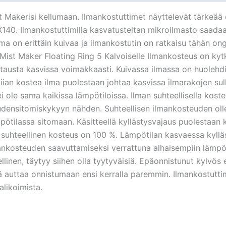
t Makerisi kellumaan. Ilmankostuttimet näyttelevät tärkeää 
. Ilmankostuttimilla kasvatusteltan mikroilmasto saadaan
ilma on erittäin kuivaa ja ilmankostutin on ratkaisu tähän 
 Mist Maker Floating Ring 5 Kalvoiselle Ilmankosteus on kyt
rtausta kasvissa voimakkaasti. Kuivassa ilmassa on huolehdi
 Liian kostea ilma puolestaan johtaa kasvissa ilmarakojen s
 ole sama kaikissa lämpötiloissa. Ilman suhteellisella kost
ensitomiskykyyn nähden. Suhteellisen ilmankosteuden olles
pötilassa sitomaan. Käsitteellä kyllästysvajaus puolestaa
n suhteellinen kosteus on 100 %. Lämpötilan kasvaessa kyll
nkosteuden saavuttamiseksi verrattuna alhaisempiin lämpötil
ellinen, täytyy siihen olla tyytyväisiä. Epäonnistunut kylvös 
ä auttaa onnistumaan ensi kerralla paremmin. Ilmankostutti
alikoimista.