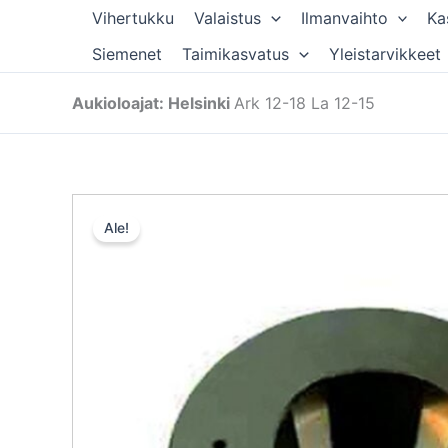
Siirry
Vihertukku
Valaistus
Ilmanvaihto
Ka
sisältöön
Siemenet
Taimikasvatus
Yleistarvikkeet
Aukioloajat: Helsinki
Ark 12-18 La 12-15
Ale!