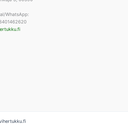
nal/WhatsApp:
8401462620
ertukku.fi
ihertukku.fi