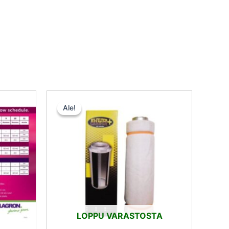
inen
kyinen
Alkuperäinen
Nykyinen
nta
hinta
hinta
Ale!
Ale!
:
oli:
on:
,25 €.
135,00 €.
128,25 €.
LOPPU VARASTOSTA