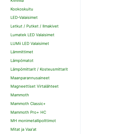
Kivivilla
Kookoskuitu
LED-Valaisimet
Letkut / Putket / Ilmakivet
Lumatek LED Valaisimet
LUMii LED Valaisimet
Lämmittimet
Lämpömatot
Lämpömittarit / Kosteusmittarit
Maanparannusaineet
Magneettiset Virtalähteet
Mammoth
Mammoth Classic+
Mammoth Pro+ HC
MH monimetallipolttimot
Mitat ja Vaa'at