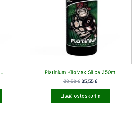
1L
Platinium KiloMax Silica 250ml
39,50
€
35,55
€
Lisää ostoskoriin