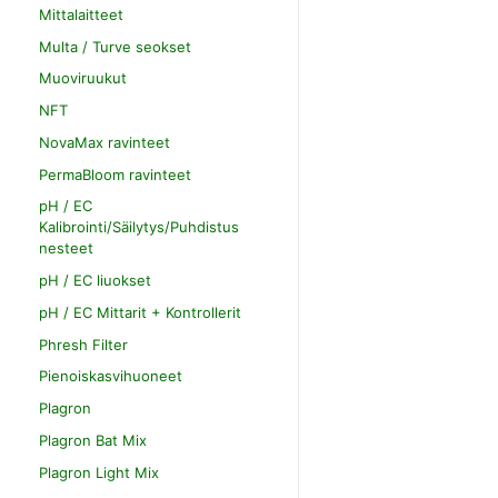
Mittalaitteet
Multa / Turve seokset
Muoviruukut
NFT
NovaMax ravinteet
PermaBloom ravinteet
pH / EC
Kalibrointi/Säilytys/Puhdistus
nesteet
pH / EC liuokset
pH / EC Mittarit + Kontrollerit
Phresh Filter
Pienoiskasvihuoneet
Plagron
Plagron Bat Mix
Plagron Light Mix