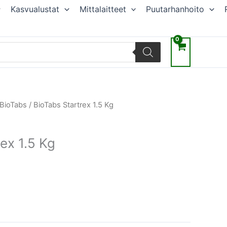
Kasvualustat
Mittalaitteet
Puutarhanhoito
räinen
Nykyinen
BioTabs
/ BioTabs Startrex 1.5 Kg
hinta
on:
ex 1.5 Kg
.
17,55 €.