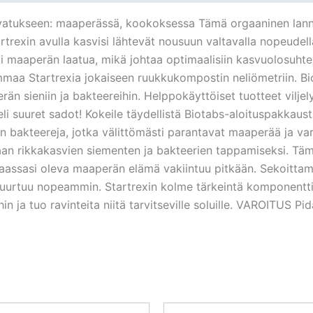
asvatukseen: maaperässä, kookoksessa Tämä orgaaninen lann
trexin avulla kasvisi lähtevät nousuun valtavalla nopeudella!
 maaperän laatua, mikä johtaa optimaalisiin kasvuolosuhteis
aa Startrexia jokaiseen ruukkukompostin neliömetriin. Biota
rän sieniin ja bakteereihin. Helppokäyttöiset tuotteet vilje
 eli suuret sadot! Kokeile täydellistä Biotabs-aloituspakkaus
än bakteereja, jotka välittömästi parantavat maaperää ja v
daan rikkakasvien siementen ja bakteerien tappamiseksi. T
aassasi oleva maaperän elämä vakiintuu pitkään. Sekoittama
i juurtuu nopeammin. Startrexin kolme tärkeintä komponentt
n ja tuo ravinteita niitä tarvitseville soluille. VAROITUS Pid
Alkuperäinen
Nykyinen
Alkuperäi
Ny