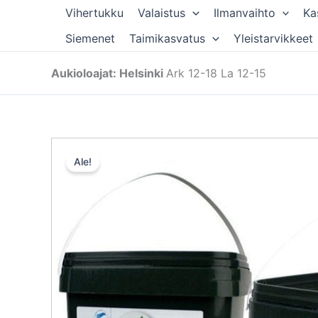
Siirry
Vihertukku
Valaistus
Ilmanvaihto
Ka
sisältöön
Siemenet
Taimikasvatus
Yleistarvikkeet
Aukioloajat: Helsinki
Ark 12-18 La 12-15
Ale!