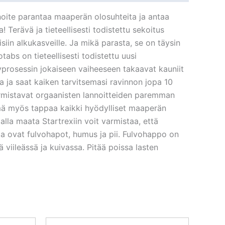
oite parantaa maaperän olosuhteita ja antaa
 Terävä ja tieteellisesti todistettu sekoitus
iin alkukasveille. Ja mikä parasta, se on täysin
bs on tieteellisesti todistettu uusi
lyprosessin jokaiseen vaiheeseen takaavat kauniit
ta ja saat kaiken tarvitsemasi ravinnon jopa 10
armistavat orgaanisten lannoitteiden paremman
ämä myös tappaa kaikki hyödylliset maaperän
lla maata Startrexiin voit varmistaa, että
ia ovat fulvohapot, humus ja pii. Fulvohappo on
ä viileässä ja kuivassa. Pitää poissa lasten
nen
kyinen
Alkuperäinen
Nykyinen