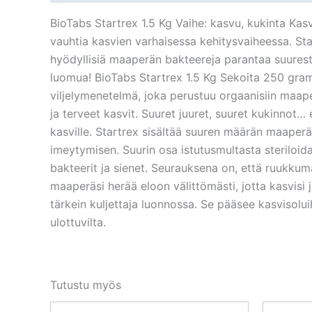
BioTabs Startrex 1.5 Kg Vaihe: kasvu, kukinta K
vauhtia kasvien varhaisessa kehitysvaiheessa. Star
hyödyllisiä maaperän bakteereja parantaa suuresti
luomua! BioTabs Startrex 1.5 Kg Sekoita 250 gramm
viljelymenetelmä, joka perustuu orgaanisiin maape
ja terveet kasvit. Suuret juuret, suuret kukinnot…
kasville. Startrex sisältää suuren määrän maaper
imeytymisen. Suurin osa istutusmultasta steriloi
bakteerit ja sienet. Seurauksena on, että ruukkum
maaperäsi herää eloon välittömästi, jotta kasvis
tärkein kuljettaja luonnossa. Se pääsee kasvisoluihi
ulottuvilta.
Tutustu myös
Alkuperäinen
Nykyinen