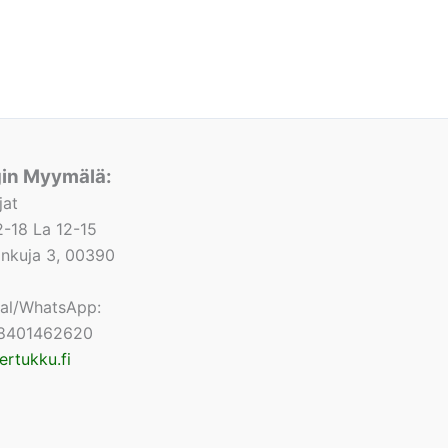
gin Myymälä:
jat
-18 La 12-15
lonkuja 3, 00390
nal/WhatsApp:
8401462620
ertukku.fi