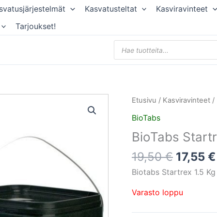
svatusjärjestelmät
Kasvatusteltat
Kasviravinteet
Tarjoukset!
Products
search
Alkupe
Etusivu
/
Kasviravinteet
/
hinta
BioTabs
oli:
BioTabs Startr
19,50 €
19,50
€
17,55
€
Biotabs Startrex 1.5 Kg
Varasto loppu