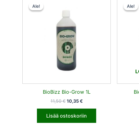
hinta
hinta
Ale!
Ale!
Ale!
Ale!
oli:
on:
11,50 €.
10,35 €.
L
BioBizz Bio-Grow 1L
Bi
11,50
€
10,35
€
Lisää ostoskoriin