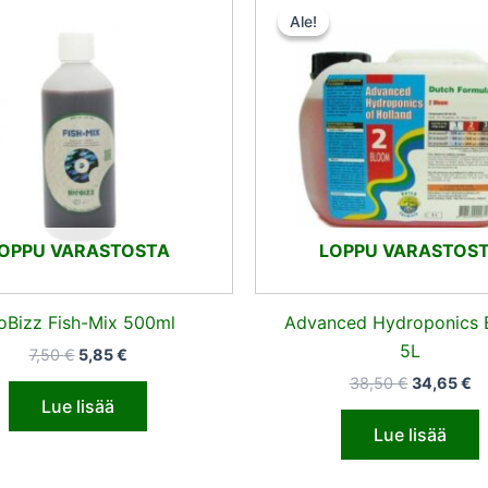
hinta
hinta
hinta
hi
Ale!
Ale!
oli:
on:
oli:
on
7,50 €.
5,85 €.
38,50 €.
34
OPPU VARASTOSTA
LOPPU VARASTOS
oBizz Fish-Mix 500ml
Advanced Hydroponics 
5L
7,50
€
5,85
€
38,50
€
34,65
€
Lue lisää
Lue lisää