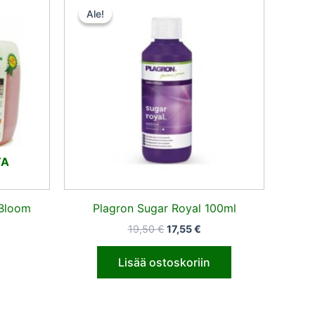
nta
hinta
hinta
Ale!
Ale!
:
oli:
on:
,65 €.
19,50 €.
17,55 €.
TA
Bloom
Plagron Sugar Royal 100ml
19,50
€
17,55
€
Lisää ostoskoriin