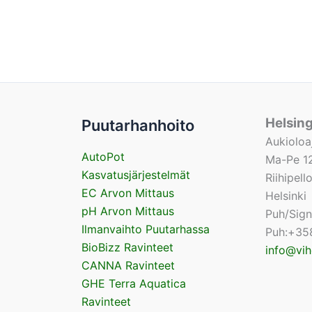
Helsin
Puutarhanhoito
Aukioloa
AutoPot
Ma-Pe 12
Kasvatusjärjestelmät
Riihipel
EC Arvon Mittaus
Helsinki
pH Arvon Mittaus
Puh/Sig
Ilmanvaihto Puutarhassa
Puh:+35
BioBizz Ravinteet
info@vih
CANNA Ravinteet
GHE Terra Aquatica
Ravinteet