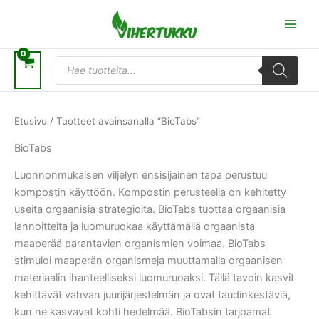
Siirry
sisältöön
Products
search
Etusivu
/ Tuotteet avainsanalla “BioTabs”
BioTabs
Luonnonmukaisen viljelyn ensisijainen tapa perustuu
kompostin käyttöön. Kompostin perusteella on kehitetty
useita orgaanisia strategioita. BioTabs tuottaa orgaanisia
lannoitteita ja luomuruokaa käyttämällä orgaanista
maaperää parantavien organismien voimaa. BioTabs
stimuloi maaperän organismeja muuttamalla orgaanisen
materiaalin ihanteelliseksi luomuruoaksi. Tällä tavoin kasvit
kehittävät vahvan juurijärjestelmän ja ovat taudinkestäviä,
kun ne kasvavat kohti hedelmää. BioTabsin tarjoamat