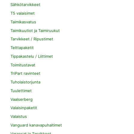
Sähkötarvikkeet
T5 valaisimet
Taimikasvatus
Taimikuutiot ja Taimiruukut
Tarvikkeet / Ripustimet
Telttapaketit
Tippakastelu / Liittimet
Toimitustavat
TriPart ravinteet
Tuholaistorjunta
Tuulettimet
Vaalserberg
Valaisinpaketit
Valaistus
Vanguard kanavapuhaltimet
Varaosat ja Tarvikkeet