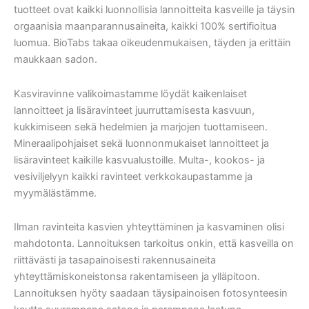
tuotteet ovat kaikki luonnollisia lannoitteita kasveille ja täysin
orgaanisia maanparannusaineita, kaikki 100% sertifioitua
luomua. BioTabs takaa oikeudenmukaisen, täyden ja erittäin
maukkaan sadon.
Kasviravinne valikoimastamme löydät kaikenlaiset
lannoitteet ja lisäravinteet juurruttamisesta kasvuun,
kukkimiseen sekä hedelmien ja marjojen tuottamiseen.
Mineraalipohjaiset sekä luonnonmukaiset lannoitteet ja
lisäravinteet kaikille kasvualustoille. Multa-, kookos- ja
vesiviljelyyn kaikki ravinteet verkkokaupastamme ja
myymälästämme.
Ilman ravinteita kasvien yhteyttäminen ja kasvaminen olisi
mahdotonta. Lannoituksen tarkoitus onkin, että kasveilla on
riittävästi ja tasapainoisesti rakennusaineita
yhteyttämiskoneistonsa rakentamiseen ja ylläpitoon.
Lannoituksen hyöty saadaan täysipainoisen fotosynteesin