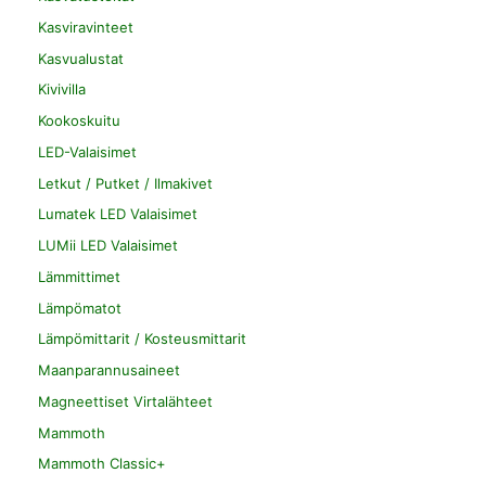
Kasviravinteet
Kasvualustat
Kivivilla
Kookoskuitu
LED-Valaisimet
Letkut / Putket / Ilmakivet
Lumatek LED Valaisimet
LUMii LED Valaisimet
Lämmittimet
Lämpömatot
Lämpömittarit / Kosteusmittarit
Maanparannusaineet
Magneettiset Virtalähteet
Mammoth
Mammoth Classic+