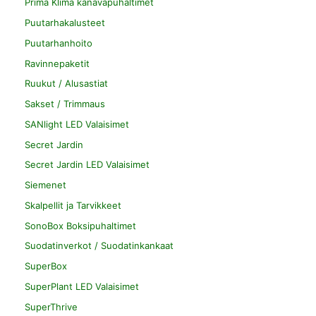
Prima Klima kanavapuhaltimet
Puutarhakalusteet
Puutarhanhoito
Ravinnepaketit
Ruukut / Alusastiat
Sakset / Trimmaus
SANlight LED Valaisimet
Secret Jardin
Secret Jardin LED Valaisimet
Siemenet
Skalpellit ja Tarvikkeet
SonoBox Boksipuhaltimet
Suodatinverkot / Suodatinkankaat
SuperBox
SuperPlant LED Valaisimet
SuperThrive