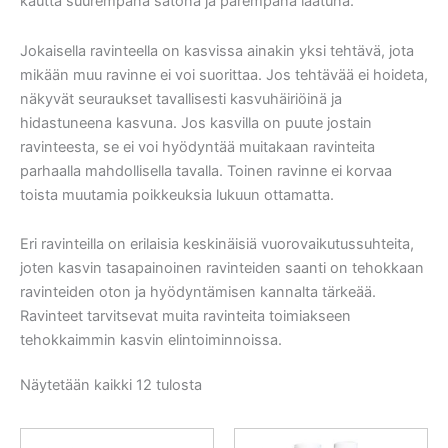
kautta suurempana satona ja parempana laatuna.
Jokaisella ravinteella on kasvissa ainakin yksi tehtävä, jota
mikään muu ravinne ei voi suorittaa. Jos tehtävää ei hoideta,
näkyvät seuraukset tavallisesti kasvuhäiriöinä ja
hidastuneena kasvuna. Jos kasvilla on puute jostain
ravinteesta, se ei voi hyödyntää muitakaan ravinteita
parhaalla mahdollisella tavalla. Toinen ravinne ei korvaa
toista muutamia poikkeuksia lukuun ottamatta.
Eri ravinteilla on erilaisia keskinäisiä vuorovaikutussuhteita,
joten kasvin tasapainoinen ravinteiden saanti on tehokkaan
ravinteiden oton ja hyödyntämisen kannalta tärkeää.
Ravinteet tarvitsevat muita ravinteita toimiakseen
tehokkaimmin kasvin elintoiminnoissa.
Näytetään kaikki 12 tulosta
Alkuperäinen
Nykyinen
Alkuperäinen
Nykyinen