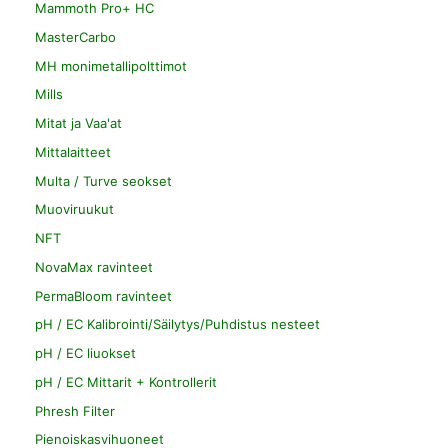
Mammoth Pro+ HC
MasterCarbo
MH monimetallipolttimot
Mills
Mitat ja Vaa'at
Mittalaitteet
Multa / Turve seokset
Muoviruukut
NFT
NovaMax ravinteet
PermaBloom ravinteet
pH / EC Kalibrointi/Säilytys/Puhdistus nesteet
pH / EC liuokset
pH / EC Mittarit + Kontrollerit
Phresh Filter
Pienoiskasvihuoneet