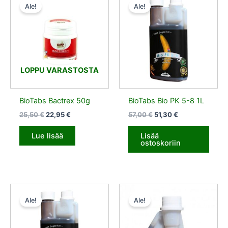
hinta
hinta
hinta
hinta
Ale!
Ale!
oli:
on:
oli:
on:
25,50 €.
22,95 €.
57,00 €.
51,30 €.
LOPPU VARASTOSTA
BioTabs Bactrex 50g
BioTabs Bio PK 5-8 1L
25,50
€
22,95
€
57,00
€
51,30
€
Lue lisää
Lisää
ostoskoriin
Alkuperäinen
Nykyinen
Alkuperäinen
Nykyinen
hinta
hinta
hinta
hinta
Ale!
Ale!
oli:
on:
oli:
on:
32,50 €.
29,25 €.
22,50 €.
9,00 €.