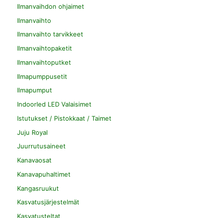
Ilmanvaihdon ohjaimet
Ilmanvaihto
Ilmanvaihto tarvikkeet
Ilmanvaihtopaketit
Ilmanvaihtoputket
Ilmapumppusetit
Ilmapumput
Indoorled LED Valaisimet
Istutukset / Pistokkaat / Taimet
Juju Royal
Juurrutusaineet
Kanavaosat
Kanavapuhaltimet
Kangasruukut
Kasvatusjärjestelmät
Kasvatusteltat