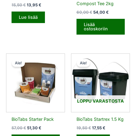
Compost Tee 2kg
15,50
€
13,95
€
60,00
€
54,00
€
Lue lisää
Lisää
ostoskoriin
Alkuperäinen
Nykyinen
Alkuperäinen
Nykyinen
hinta
hinta
hinta
hinta
Ale!
Ale!
oli:
on:
oli:
on:
57,00 €.
51,30 €.
19,50 €.
17,55 €.
LOPPU VARASTOSTA
BioTabs Starter Pack
BioTabs Startrex 1.5 Kg
57,00
€
51,30
€
19,50
€
17,55
€