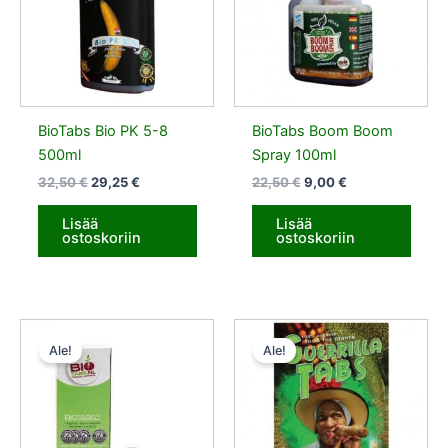
BioTabs Bio PK 5-8
BioTabs Boom Boom
500ml
Spray 100ml
32,50
€
29,25
€
22,50
€
9,00
€
Lisää
Lisää
ostoskoriin
ostoskoriin
Alkuperäinen
Nykyinen
Alkuperäinen
Nykyinen
hinta
hinta
hinta
hinta
Ale!
Ale!
oli:
on:
oli:
on:
15,50 €.
13,95 €.
14,50 €.
13,05 €.