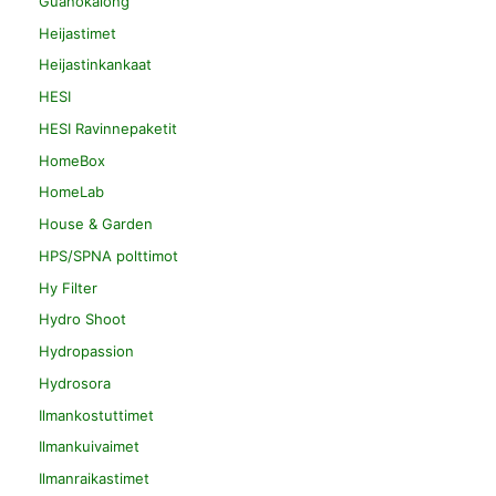
Guanokalong
Heijastimet
Heijastinkankaat
HESI
HESI Ravinnepaketit
HomeBox
HomeLab
House & Garden
HPS/SPNA polttimot
Hy Filter
Hydro Shoot
Hydropassion
Hydrosora
Ilmankostuttimet
Ilmankuivaimet
Ilmanraikastimet