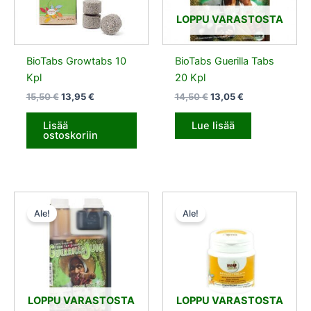
LOPPU VARASTOSTA
BioTabs Growtabs 10
BioTabs Guerilla Tabs
Kpl
20 Kpl
15,50
€
13,95
€
14,50
€
13,05
€
Lisää
Lue lisää
ostoskoriin
Alkuperäinen
Nykyinen
Alkuperäinen
Nykyinen
hinta
hinta
hinta
hinta
Ale!
Ale!
oli:
on:
oli:
on:
17,00 €.
15,30 €.
35,50 €.
31,95 €.
LOPPU VARASTOSTA
LOPPU VARASTOSTA