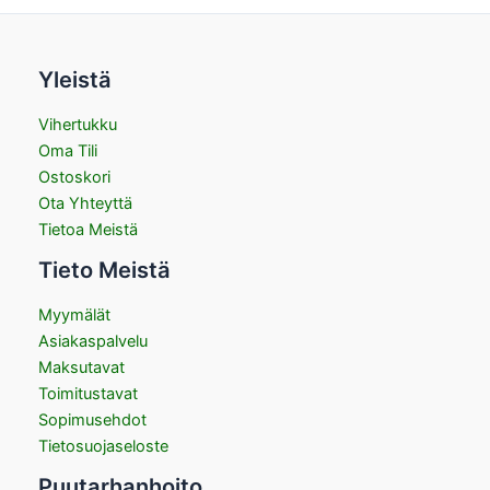
Yleistä
Vihertukku
Oma Tili
Ostoskori
Ota Yhteyttä
Tietoa Meistä
Tieto Meistä
Myymälät
Asiakaspalvelu
Maksutavat
Toimitustavat
Sopimusehdot
Tietosuojaseloste
Puutarhanhoito