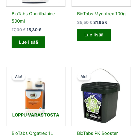
BioTabs GuerillaJuice
BioTabs Mycotrex 100g
500ml
35,50
€
31,95
€
17,00
€
15,30
€
Lue lisää
Lue lisää
Alkuperäinen
Nykyinen
Alkuperäinen
Nykyinen
hinta
hinta
hinta
hinta
Ale!
Ale!
oli:
on:
oli:
on:
15,50 €.
13,95 €.
60,00 €.
54,00 €.
LOPPU VARASTOSTA
BioTabs Orgatrex 1L
BioTabs PK Booster