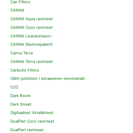
Can Filters
CANNA
CANNA Aqua ravinteet
CANNA Coco ravinteet
CANNA Lisäravinteet+
CANNA Ravinnepaketit
Canna Terra
CANNA Terra ravinteet
CarboAir Filters
CMH polttimot / keraaminen monimetalli
CO2
Dark Room
Dark Street
Digitaaliset Virtalähteet
DualPart Coco ravinteet
DualPart ravinteet