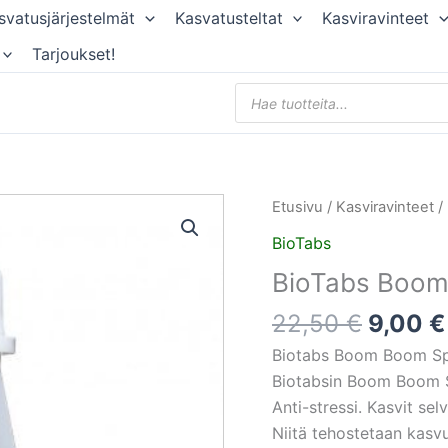
svatusjärjestelmät
Kasvatusteltat
Kasviravinteet
Tarjoukset!
Products
search
Alkupe
BioTabs
Etusivu
/
Kasviravinteet
/
hinta
Boom
BioTabs
oli:
Boom
BioTabs Boom
22,50 
Spray
100ml
22,50
€
9,00
€
määrä
Biotabs Boom Boom Sp
Biotabsin Boom Boom Sp
Anti-stressi. Kasvit sel
Niitä tehostetaan kasvu