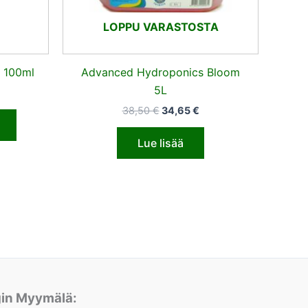
LOPPU VARASTOSTA
K 100ml
Advanced Hydroponics Bloom
5L
38,50
€
34,65
€
Lue lisää
gin Myymälä: