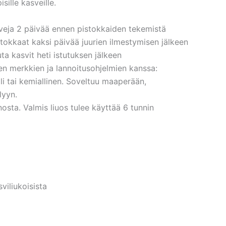
sille kasveille.
veja 2 päivää ennen pistokkaiden tekemistä
stokkaat kaksi päivää juurien ilmestymisen jälkeen
ta kasvit heti istutuksen jälkeen
en merkkien ja lannoitusohjelmien kanssa:
i tai kemiallinen. Soveltuu maaperään,
lyyn.
nosta. Valmis liuos tulee käyttää 6 tunnin
iliukoisista