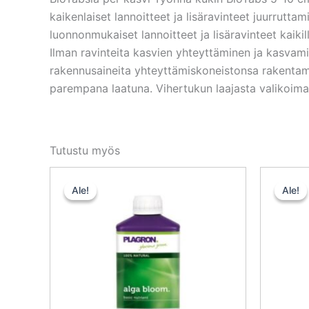
kaikenlaiset lannoitteet ja lisäravinteet juurrut
luonnonmukaiset lannoitteet ja lisäravinteet kaik
Ilman ravinteita kasvien yhteyttäminen ja kasvamin
rakennusaineita yhteyttämiskoneistonsa rakentam
parempana laatuna. Vihertukun laajasta valikoimast
Tutustu myös
Alkuperäinen
Nykyinen
hinta
hinta
Ale!
Ale!
Ale!
Ale!
oli:
on:
10,50 €.
9,45 €.