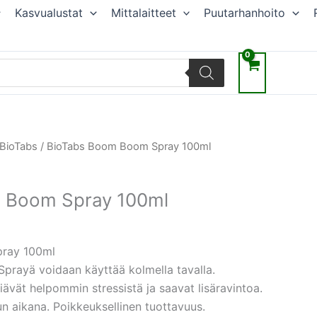
Kasvualustat
Mittalaitteet
Puutarhanhoito
räinen
Nykyinen
BioTabs
/ BioTabs Boom Boom Spray 100ml
hinta
on:
 Boom Spray 100ml
€.
9,00 €.
ray 100ml
rayä voidaan käyttää kolmella tavalla.
viävät helpommin stressistä ja saavat lisäravintoa.
n aikana. Poikkeuksellinen tuottavuus.