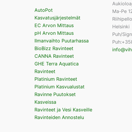
Aukioloa
AutoPot
Ma-Pe 12
Kasvatusjärjestelmät
Riihipel
EC Arvon Mittaus
Helsinki
pH Arvon Mittaus
Puh/Sig
Ilmanvaihto Puutarhassa
Puh:+35
BioBizz Ravinteet
info@vih
CANNA Ravinteet
GHE Terra Aquatica
Ravinteet
Platinium Ravinteet
Platinium Kasvualustat
Ravinne Puutokset
Kasveissa
Ravinteet ja Vesi Kasveille
Ravinteiden Annostelu