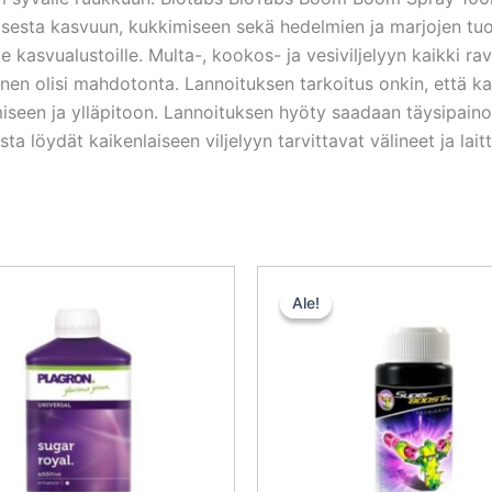
tamisesta kasvuun, kukkimiseen sekä hedelmien ja marjojen tu
ille kasvualustoille. Multa-, kookos- ja vesiviljelyyn kaik
en olisi mahdotonta. Lannoituksen tarkoitus onkin, että kasv
iseen ja ylläpitoon. Lannoituksen hyöty saadaan täysipain
a löydät kaikenlaiseen viljelyyn tarvittavat välineet ja lai
Alkuperäinen
Nykyinen
Alkuperäi
Ny
hinta
hinta
hinta
hi
Ale!
Ale!
oli:
on:
oli:
on
40,50 €.
36,45 €.
16,50 €.
14