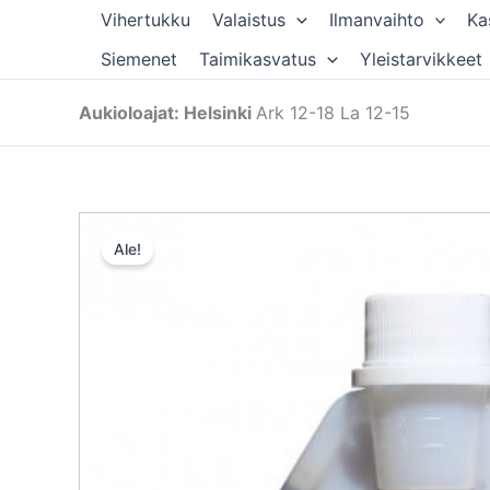
Siirry
Vihertukku
Valaistus
Ilmanvaihto
Ka
sisältöön
Siemenet
Taimikasvatus
Yleistarvikkeet
Aukioloajat: Helsinki
Ark 12-18 La 12-15
Ale!