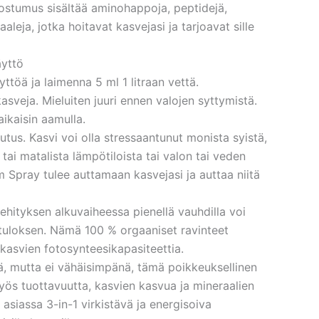
tumus sisältää aminohappoja, peptidejä,
aaleja, jotka hoitavat kasvejasi ja tarjoavat sille
yttö
ttöä ja laimenna 5 ml 1 litraan vettä.
asveja. Mieluiten juuri ennen valojen syttymistä.
ikaisin aamulla.
utus. Kasvi voi olla stressaantunut monista syistä,
 tai matalista lämpötiloista tai valon tai veden
Spray tulee auttamaan kasvejasi ja auttaa niitä
kehityksen alkuvaiheessa pienellä vauhdilla voi
tuloksen. Nämä 100 % orgaaniset ravinteet
 kasvien fotosynteesikapasiteettia.
ä, mutta ei vähäisimpänä, tämä poikkeuksellinen
s tuottavuutta, kasvien kasvua ja mineraalien
 asiassa 3-in-1 virkistävä ja energisoiva