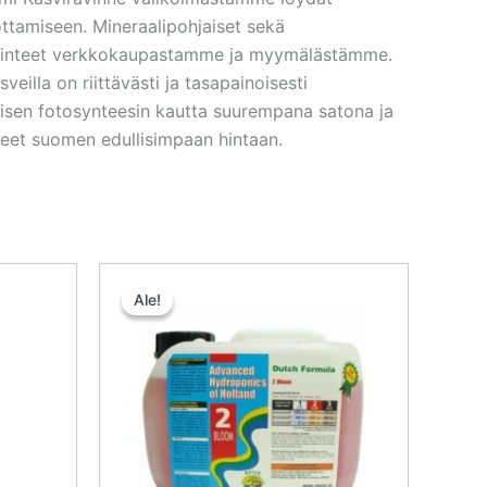
ottamiseen. Mineraalipohjaiset sekä
ki ravinteet verkkokaupastamme ja myymälästämme.
eilla on riittävästi ja tasapainoisesti
oisen fotosynteesin kautta suurempana satona ja
tteet suomen edullisimpaan hintaan.
nen
kyinen
Alkuperäinen
Nykyinen
nta
hinta
hinta
Ale!
Ale!
:
oli:
on:
,85 €.
38,50 €.
34,65 €.