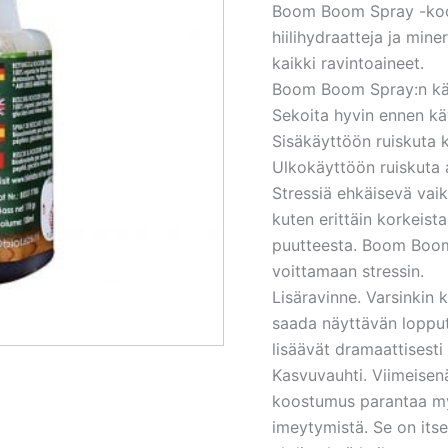
Boom Boom Spray -koos
hiilihydraatteja ja miner
kaikki ravintoaineet.
Boom Boom Spray:n kä
Sekoita hyvin ennen käy
Sisäkäyttöön ruiskuta k
Ulkokäyttöön ruiskuta a
Stressiä ehkäisevä vaik
kuten erittäin korkeista
puutteesta. Boom Boom 
voittamaan stressin.
Lisäravinne. Varsinkin 
saada näyttävän loppu
lisäävät dramaattisesti
Kasvuvauhti. Viimeisen
koostumus parantaa myö
imeytymistä. Se on itse