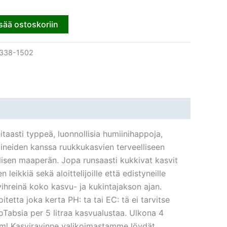
sää ostoskoriin
338-1502
taasti typpeä, luonnollisia humiinihappoja,
ineiden kanssa ruukkukasvien terveelliseen
llisen maaperän. Jopa runsaasti kukkivat kasvit
eikkiä sekä aloittelijoille että edistyneille
n vihreinä koko kasvu- ja kukintajakson ajan.
tetta joka kerta PH: ta tai EC: tä ei tarvitse
oTabsia per 5 litraa kasvualustaa. Ulkona 4
ml Kasviravinne valikoimastamme löydät