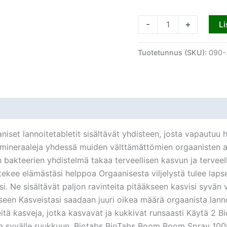
-
+
Li
Tuotetunnus (SKU):
090-
t lannoitetabletit sisältävät yhdisteen, josta vapautuu hi
ä mineraaleja yhdessä muiden välttämättömien orgaanisten a
 bakteerien yhdistelmä takaa terveellisen kasvun ja tervee
kee elämästäsi helppoa Orgaanisesta viljelystä tulee lapsen l
ejasi. Ne sisältävät paljon ravinteita pitääkseen kasvisi syvä
ukseen Kasveistasi saadaan juuri oikea määrä orgaanista lannoi
tä kasveja, jotka kasvavat ja kukkivat runsaasti Käytä 2 Bi
cm syvälle ruukkuun. Biotabs BioTabs Boom Boom Spray 100