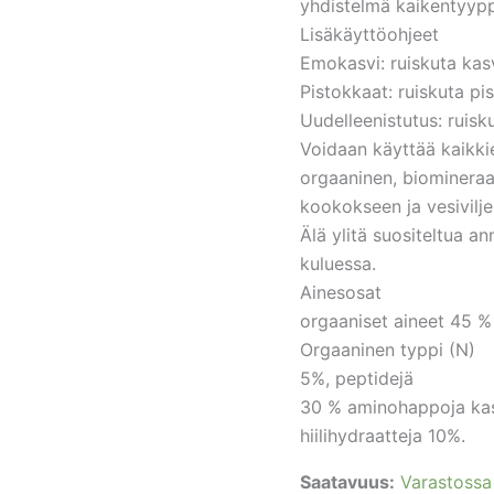
yhdistelmä kaikentyyppi
Lisäkäyttöohjeet
Emokasvi: ruiskuta kas
Pistokkaat: ruiskuta pi
Uudelleenistutus: ruisku
Voidaan käyttää kaikki
orgaaninen, biomineraal
kookokseen ja vesivilje
Älä ylitä suositeltua an
kuluessa.
Ainesosat
orgaaniset aineet 45 %
Orgaaninen typpi (N)
5%, peptidejä
30 % aminohappoja kasv
hiilihydraatteja 10%.
Saatavuus:
Varastossa