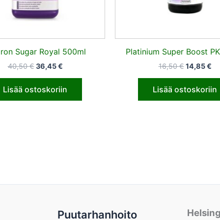
gron Sugar Royal 500ml
Platinium Super Boost P
40,50
€
36,45
€
16,50
€
14,85
€
Lisää ostoskoriin
Lisää ostoskoriin
Helsin
Puutarhanhoito