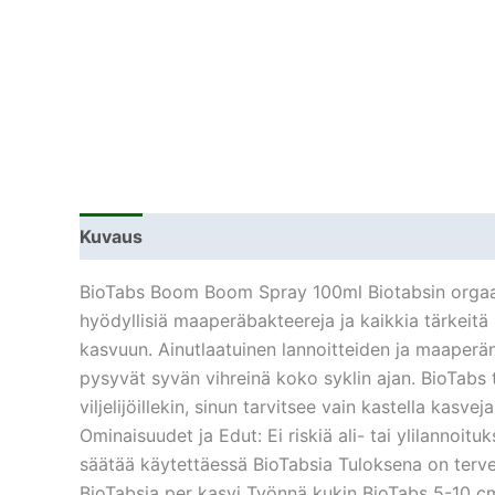
Kuvaus
Lisätiedot
BioTabs Boom Boom Spray 100ml Biotabsin orgaanise
hyödyllisiä maaperäbakteereja ja kaikkia tärkeit
kasvuun. Ainutlaatuinen lannoitteiden ja maaperän
pysyvät syvän vihreinä koko syklin ajan. BioTabs te
viljelijöillekin, sinun tarvitsee vain kastella kasv
Ominaisuudet ja Edut: Ei riskiä ali- tai ylilannoit
säätää käytettäessä BioTabsia Tuloksena on tervei
BioTabsia per kasvi Työnnä kukin BioTabs 5-10 