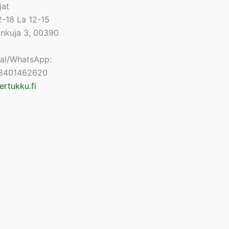
jat
-18 La 12-15
lonkuja 3, 00390
nal/WhatsApp:
8401462620
ertukku.fi