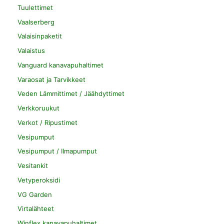
Tuulettimet
Vaalserberg
Valaisinpaketit
Valaistus
Vanguard kanavapuhaltimet
Varaosat ja Tarvikkeet
Veden Lämmittimet / Jäähdyttimet
Verkkoruukut
Verkot / Ripustimet
Vesipumput
Vesipumput / Ilmapumput
Vesitankit
Vetyperoksidi
VG Garden
Virtalähteet
Winflex kanavapuhaltimet