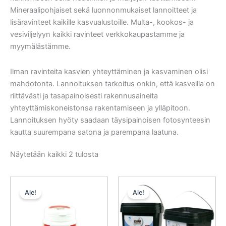
Mineraalipohjaiset sekä luonnonmukaiset lannoitteet ja
lisäravinteet kaikille kasvualustoille. Multa-, kookos- ja
vesiviljelyyn kaikki ravinteet verkkokaupastamme ja
myymälästämme.
Ilman ravinteita kasvien yhteyttäminen ja kasvaminen olisi
mahdotonta. Lannoituksen tarkoitus onkin, että kasveilla on
riittävästi ja tasapainoisesti rakennusaineita
yhteyttämiskoneistonsa rakentamiseen ja ylläpitoon.
Lannoituksen hyöty saadaan täysipainoisen fotosynteesin
kautta suurempana satona ja parempana laatuna.
Näytetään kaikki 2 tulosta
Alkuperäinen
Nykyinen
Alkuperäinen
Nykyinen
hinta
hinta
hinta
hinta
Ale!
Ale!
oli:
on:
oli:
on:
25,50 €.
22,95 €.
19,50 €.
17,55 €.