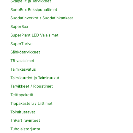
Skalpellit ja Tarvikkeet
SonoBox Boksipuhaltimet
Suodatinverkot / Suodatinkankaat
SuperBox
SuperPlant LED Valaisimet
SuperThrive
Sähkötarvikkeet
T5 valaisimet
Taimikasvatus
Taimikuutiot ja Taimiruukut
Tarvikkeet / Ripustimet
Telttapaketit
Tippakastelu / Liittimet
Toimitustavat
TriPart ravinteet
Tuholaistorjunta