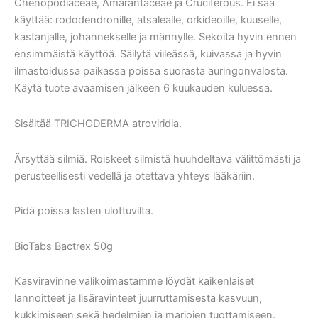
Chenopodiaceae, Amarantaceae ja Cruciferous. Ei saa
käyttää: rododendronille, atsalealle, orkideoille, kuuselle,
kastanjalle, johannekselle ja männylle. Sekoita hyvin ennen
ensimmäistä käyttöä. Säilytä viileässä, kuivassa ja hyvin
ilmastoidussa paikassa poissa suorasta auringonvalosta.
Käytä tuote avaamisen jälkeen 6 kuukauden kuluessa.
Sisältää TRICHODERMA atroviridia.
Ärsyttää silmiä. Roiskeet silmistä huuhdeltava välittömästi ja
perusteellisesti vedellä ja otettava yhteys lääkäriin.
Pidä poissa lasten ulottuvilta.
BioTabs Bactrex 50g
Kasviravinne valikoimastamme löydät kaikenlaiset
lannoitteet ja lisäravinteet juurruttamisesta kasvuun,
kukkimiseen sekä hedelmien ja marjojen tuottamiseen.