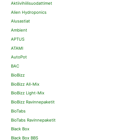
Aktiivihiilisuodattimet
Alien Hydroponics
Alusastiat
Ambient
APTUS
ATAMI
AutoPot
BAC
BioBizz
BioBizz All-Mix
BioBizz Light-Mix
BioBizz Ravinnepaketit
BioTabs
BioTabs Ravinnepaketit
Black Box
Black Box BBS