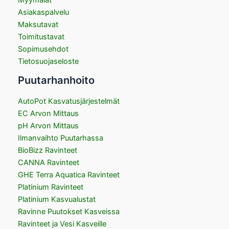
Asiakaspalvelu
Maksutavat
Toimitustavat
Sopimusehdot
Tietosuojaseloste
Puutarhanhoito
AutoPot Kasvatusjärjestelmät
EC Arvon Mittaus
pH Arvon Mittaus
Ilmanvaihto Puutarhassa
BioBizz Ravinteet
CANNA Ravinteet
GHE Terra Aquatica Ravinteet
Platinium Ravinteet
Platinium Kasvualustat
Ravinne Puutokset Kasveissa
Ravinteet ja Vesi Kasveille