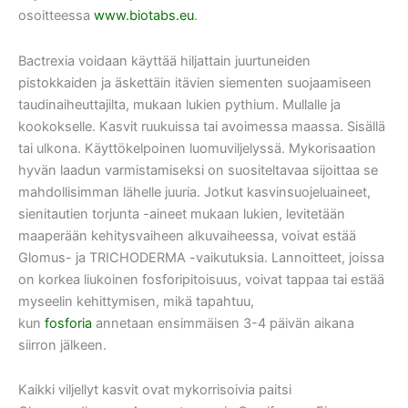
osoitteessa
www.biotabs.eu
.
Bactrexia voidaan käyttää hiljattain juurtuneiden
pistokkaiden ja äskettäin itävien siementen suojaamiseen
taudinaiheuttajilta, mukaan lukien pythium. Mullalle ja
kookokselle. Kasvit ruukuissa tai avoimessa maassa. Sisällä
tai ulkona. Käyttökelpoinen luomuviljelyssä. Mykorisaation
hyvän laadun varmistamiseksi on suositeltavaa sijoittaa se
mahdollisimman lähelle juuria. Jotkut kasvinsuojeluaineet,
sienitautien torjunta -aineet mukaan lukien, levitetään
maaperään kehitysvaiheen alkuvaiheessa, voivat estää
Glomus- ja TRICHODERMA -vaikutuksia. Lannoitteet, joissa
on korkea liukoinen fosforipitoisuus, voivat tappaa tai estää
myseelin kehittymisen, mikä tapahtuu,
kun
fosforia
annetaan ensimmäisen 3-4 päivän aikana
siirron jälkeen.
Kaikki viljellyt kasvit ovat mykorrisoivia paitsi