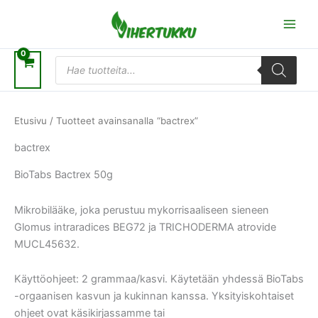
Siirry
sisältöön
Products
search
Etusivu
/ Tuotteet avainsanalla “bactrex”
bactrex
BioTabs Bactrex 50g
Mikrobilääke, joka perustuu mykorrisaaliseen sieneen
Glomus intraradices BEG72 ja TRICHODERMA atrovide
MUCL45632.
Käyttöohjeet: 2 grammaa/kasvi. Käytetään yhdessä BioTabs
-orgaanisen kasvun ja kukinnan kanssa. Yksityiskohtaiset
ohjeet ovat käsikirjassamme tai