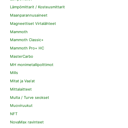
Lämpömittarit / Kosteusmittarit
Maanparannusaineet
Magneettiset Virtalähteet
Mammoth
Mammoth Classic+
Mammoth Pro+ HC
MasterCarbo
MH monimetallipolttimot
Mills
Mitat ja Vaa'at
Mittalaitteet
Multa / Turve seokset
Muoviruukut
NFT
NovaMax ravinteet