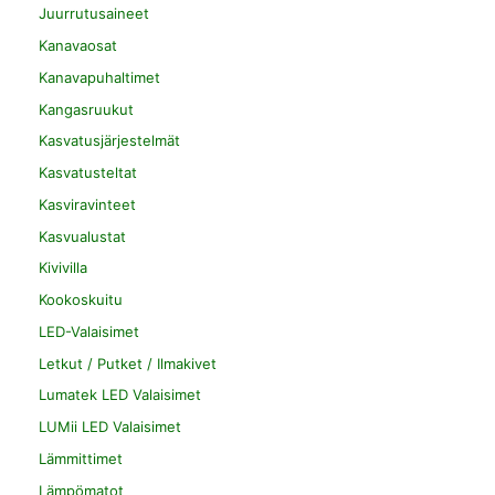
Juurrutusaineet
Kanavaosat
Kanavapuhaltimet
Kangasruukut
Kasvatusjärjestelmät
Kasvatusteltat
Kasviravinteet
Kasvualustat
Kivivilla
Kookoskuitu
LED-Valaisimet
Letkut / Putket / Ilmakivet
Lumatek LED Valaisimet
LUMii LED Valaisimet
Lämmittimet
Lämpömatot