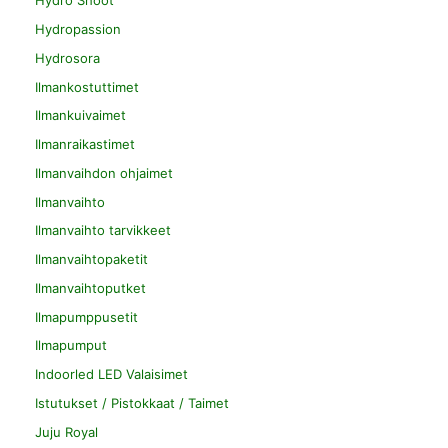
Hydro Shoot
Hydropassion
Hydrosora
Ilmankostuttimet
Ilmankuivaimet
Ilmanraikastimet
Ilmanvaihdon ohjaimet
Ilmanvaihto
Ilmanvaihto tarvikkeet
Ilmanvaihtopaketit
Ilmanvaihtoputket
Ilmapumppusetit
Ilmapumput
Indoorled LED Valaisimet
Istutukset / Pistokkaat / Taimet
Juju Royal