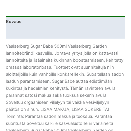
Kuvaus
Lisätiedot
Vaalserberg Sugar Babe 500ml Vaalserberg Garden
lannoitebrändi kasveille. Johtava yritys jolla on kattavasti
lannoitteita ja lisäaineita kukinnan boostaamiseen, kehitetty
omassa laboratoriossa. Tuotteet ovat suunniteltuja niin
aloittelijoille kuin vanhoille konkareillekin. Suositellaan sadon
laadun parantamiseen, Sugar Babe auttaa edistämään
kukintaa ja hedelmien kehitystä. Tämän ravinteen avulla
parannat satosi makua sekä tuoksua sekerin avulla.
Soveltuu orgaaniseen viljelyyn tai vaikka vesiviljelyyn,
päätös on sinun. LISÄÄ MAKUA, LISÄÄ SOKEREITA!
Toiminta: Parantaa sadon makua ja tuoksua. Parantaa
suoritusta Soveltuu kaikille kasvualustoille Ei väriaineita
Vaalserberg Sugar Babe 500ml Vaalserberg Garden on