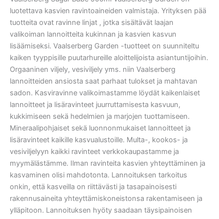
luotettava kasvien ravintoaineiden valmistaja. Yrityksen pää
tuotteita ovat ravinne linjat , jotka sisältävät laajan
valikoiman lannoitteita kukinnan ja kasvien kasvun
lisäämiseksi. Vaalserberg Garden -tuotteet on suunniteltu
kaiken tyyppisille puutarhureille aloittelijoista asiantuntijoihin.
Orgaaninen viljely, vesiviljely yms. niin Vaalserberg
lannoitteiden ansiosta saat parhaat tulokset ja mahtavan
sadon. Kasviravinne valikoimastamme löydät kaikenlaiset
lannoitteet ja lisäravinteet juurruttamisesta kasvuun,
kukkimiseen sekä hedelmien ja marjojen tuottamiseen.
Mineraalipohjaiset sekä luonnonmukaiset lannoitteet ja
lisäravinteet kaikille kasvualustoille. Multa-, kookos- ja
vesiviljelyyn kaikki ravinteet verkkokaupastamme ja
myymälästämme. Ilman ravinteita kasvien yhteyttäminen ja
kasvaminen olisi mahdotonta. Lannoituksen tarkoitus
onkin, että kasveilla on riittävästi ja tasapainoisesti
rakennusaineita yhteyttämiskoneistonsa rakentamiseen ja
ylläpitoon. Lannoituksen hyöty saadaan täysipainoisen