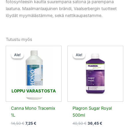
fotosynteesin kautta suurempana satona ja parempana
laatuna. Maailmanlaajuinen brändi, Vaalserbergin tuotteet
löydät myymälästämme, sekä nettikaupastamme.
Tutustu myös
Alkuperäinen
Nykyinen
Alkuperäinen
Nykyinen
hinta
hinta
hinta
hinta
Ale!
Ale!
Ale!
Ale!
oli:
on:
oli:
on:
14,50 €.
7,25 €.
40,50 €.
36,45 €.
LOPPU VARASTOSTA
Canna Mono Tracemix
Plagron Sugar Royal
1L
500ml
14,50
€
7,25
€
40,50
€
36,45
€