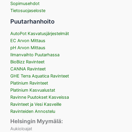
Sopimusehdot
Tietosuojaseloste
Puutarhanhoito
AutoPot Kasvatusjärjestelmät
EC Arvon Mittaus
pH Arvon Mittaus
Ilmanvaihto Puutarhassa
BioBizz Ravinteet
CANNA Ravinteet
GHE Terra Aquatica Ravinteet
Platinium Ravinteet
Platinium Kasvualustat
Ravinne Puutokset Kasveissa
Ravinteet ja Vesi Kasveille
Ravinteiden Annostelu
Helsingin Myymälä:
Aukioloajat