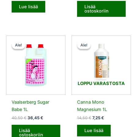
Lue lisää
Lisää
ostoskoriin
Alkuperäinen
Nykyinen
Alkuperäinen
Nykyinen
hinta
hinta
hinta
hinta
Ale!
Ale!
Ale!
Ale!
oli:
on:
oli:
on:
40,50 €.
36,45 €.
14,50 €.
7,25 €.
LOPPU VARASTOSTA
Vaalserberg Sugar
Canna Mono
Babe 1L
Magnesium 1L
40,50
€
36,45
€
14,50
€
7,25
€
Lisää
Lue lisää
ostoskoriin