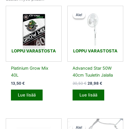
Alkuperäinen
Nykyinen
hinta
hinta
Ale!
Ale!
oli:
on:
30,50 €.
28,98 €.
LOPPU VARASTOSTA
LOPPU VARASTOSTA
Platinium Grow Mix
Advanced Star 50W
40L
40cm Tuuletin Jalalla
13,50
€
30,50
€
28,98
€
Lue lisää
Lue lisää
Alkuperäinen
Nykyinen
hinta
hinta
Ale!
Ale!