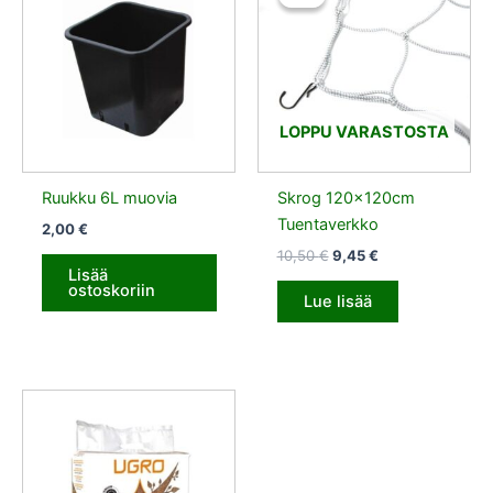
oli:
on:
10,50 €.
9,45 €.
LOPPU VARASTOSTA
Ruukku 6L muovia
Skrog 120x120cm
Tuentaverkko
2,00
€
10,50
€
9,45
€
Lisää
ostoskoriin
Lue lisää