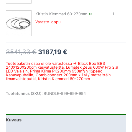
Kiristin Klemmari 60-270mm
1
Varasto loppu
3541,33
€
3187,19
€
Tuotepaketin osaa ei ole varastossa → Black Box BBS
240X120X200cm kasvatusteltta, Lumatek Zeus 600W Pro 2.9
LED Valaisin, Prima Klima PK200mm 950m³/h 1Speed
Kanavapuhallin, Combiconnect 200mm x 1M / metreittäin
Ilmanvaihtoputki, Kiristin Klemmari 60-270mm
Tuotetunnus (SKU):
BUNDLE-999-999-994
Kuvaus
Lisätiedot