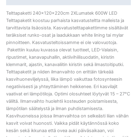
Telttapaketti 240x120x220cm 2XLumatek 600W LED
Telttapaketit koostuu parhaista kasvatusteltta malleista ja
tarvittavista lisäosista. Kasvatustelttapakettimme sisältävät
teräksiset runko-osat ja laadukkaan white lining tai mylar
pinnoitteen. Kasvatusteltoissamme ei ole valovuotoja.
Pakettiin kuuluu kuvassa olevat tuotteet, LED-Valaisin,
ripustimet, kanavapuhallin, aktiivihiilisuodatin, kiristin
klemmarit, ajastin, kanavaliitin kiristin sekä ilmastoitiputki.
Telttapaketit ja niiden ilmanvaihto on erittäin tärkeää
kasvihuoneviljelyssä, liika lämpö vaikuttaa fotosynteesin
negatiivisesti ja yhteyttäminen heikkenee. Eri kasvilajit
vaativat eri lämpötiloja. Optimi olosuhteet löytyvät 15 – 27°C
väliltä. Ilmanvaihto huolehtii kosteuden poistamisesta,
lämpötilan säätelystä ja ilman puhdistamisesta.
Kasvihuoneissa joissa ilmanvaihtoa on selkeästi liian vähän
kasvit voivat huonosti. Vaikka pidät käytännössä koko
kesän sekä ikkunaa että ovea auki päiväsaikaan, voi