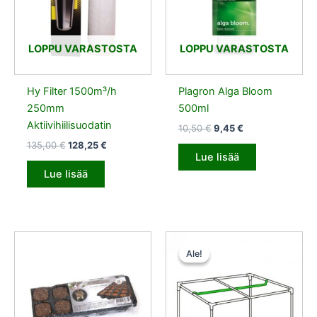
LOPPU VARASTOSTA
LOPPU VARASTOSTA
Hy Filter 1500m³/h
Plagron Alga Bloom
250mm
500ml
Aktiivihiilisuodatin
10,50
€
9,45
€
135,00
€
128,25
€
Lue lisää
Lue lisää
Alkuperäinen
Nykyinen
hinta
hinta
Ale!
Ale!
oli:
on:
10,50 €.
9,45 €.