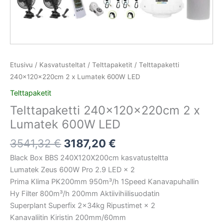
Etusivu
/
Kasvatusteltat
/
Telttapaketit
/ Telttapaketti
240x120x220cm 2 x Lumatek 600W LED
Telttapaketit
Telttapaketti 240x120x220cm 2 x
Lumatek 600W LED
3541,32
€
3187,20
€
Black Box BBS 240X120X200cm kasvatusteltta
Lumatek Zeus 600W Pro 2.9 LED × 2
Prima Klima PK200mm 950m³/h 1Speed Kanavapuhallin
Hy Filter 800m³/h 200mm Aktiivihiilisuodatin
Superplant Superfix 2x34kg Ripustimet × 2
Kanavaliitin Kiristin 200mm/60mm