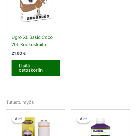
Ugro XL Basic Coco
70L Kookoskuitu
21,00
€
Lisää
ostoskoriin
Tutustu myös
Alkuperäinen
Nykyinen
Alkuperäinen
Nykyinen
hinta
hinta
hinta
hinta
Ale!
Ale!
Ale!
Ale!
oli:
on:
oli:
on:
135,00 €.
128,25 €.
10,50 €.
9,45 €.