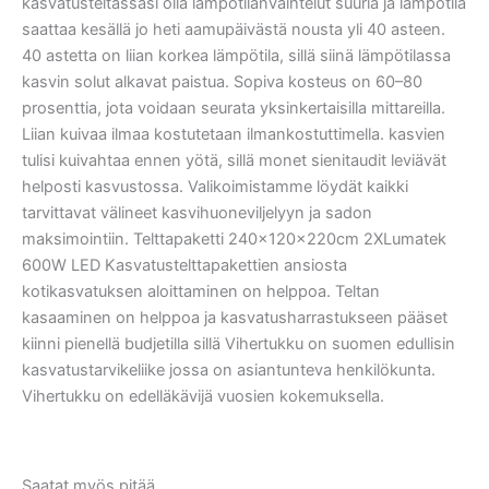
kasvatusteltassasi olla lämpötilanvaihtelut suuria ja lämpötila
saattaa kesällä jo heti aamupäivästä nousta yli 40 asteen.
40 astetta on liian korkea lämpötila, sillä siinä lämpötilassa
kasvin solut alkavat paistua. Sopiva kosteus on 60–80
prosenttia, jota voidaan seurata yksinkertaisilla mittareilla.
Liian kuivaa ilmaa kostutetaan ilmankostuttimella. kasvien
tulisi kuivahtaa ennen yötä, sillä monet sienitaudit leviävät
helposti kasvustossa. Valikoimistamme löydät kaikki
tarvittavat välineet kasvihuoneviljelyyn ja sadon
maksimointiin. Telttapaketti 240x120x220cm 2XLumatek
600W LED Kasvatustelttapakettien ansiosta
kotikasvatuksen aloittaminen on helppoa. Teltan
kasaaminen on helppoa ja kasvatusharrastukseen pääset
kiinni pienellä budjetilla sillä Vihertukku on suomen edullisin
kasvatustarvikeliike jossa on asiantunteva henkilökunta.
Vihertukku on edelläkävijä vuosien kokemuksella.
Saatat myös pitää...