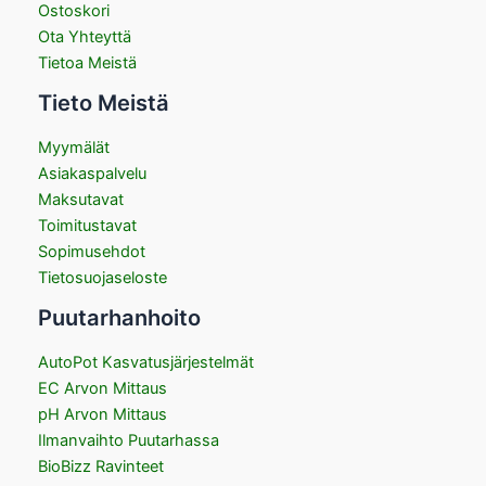
Ostoskori
Ota Yhteyttä
Tietoa Meistä
Tieto Meistä
Myymälät
Asiakaspalvelu
Maksutavat
Toimitustavat
Sopimusehdot
Tietosuojaseloste
Puutarhanhoito
AutoPot Kasvatusjärjestelmät
EC Arvon Mittaus
pH Arvon Mittaus
Ilmanvaihto Puutarhassa
BioBizz Ravinteet