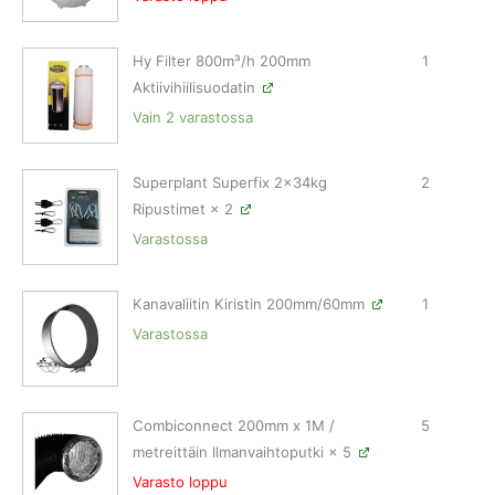
Hy Filter 800m³/h 200mm
1
Aktiivihiilisuodatin
Vain 2 varastossa
Superplant Superfix 2x34kg
2
Ripustimet
× 2
Varastossa
Kanavaliitin Kiristin 200mm/60mm
1
Varastossa
Combiconnect 200mm x 1M /
5
metreittäin Ilmanvaihtoputki
× 5
Varasto loppu