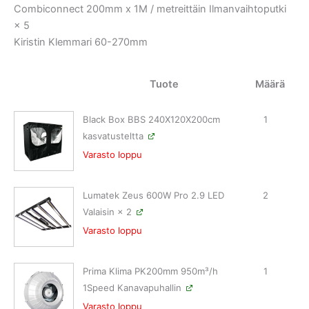
Combiconnect 200mm x 1M / metreittäin Ilmanvaihtoputki
× 5
Kiristin Klemmari 60-270mm
Tuote
Määrä
Black Box BBS 240X120X200cm
1
kasvatusteltta
Varasto loppu
Lumatek Zeus 600W Pro 2.9 LED
2
Valaisin
× 2
Varasto loppu
Prima Klima PK200mm 950m³/h
1
1Speed Kanavapuhallin
Varasto loppu