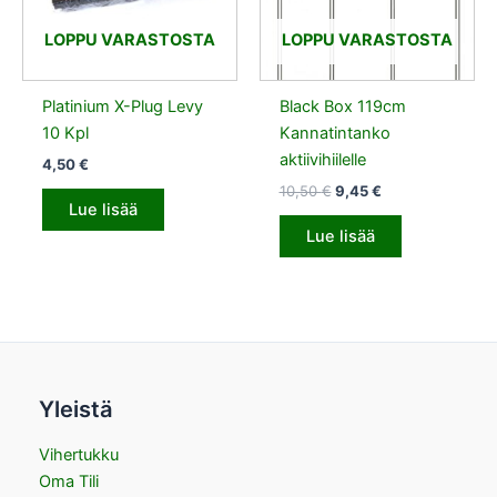
LOPPU VARASTOSTA
LOPPU VARASTOSTA
Platinium X-Plug Levy
Black Box 119cm
10 Kpl
Kannatintanko
aktiivihiilelle
4,50
€
10,50
€
9,45
€
Lue lisää
Lue lisää
Yleistä
Vihertukku
Oma Tili