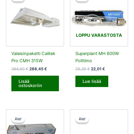
oli:
on:
oli:
on:
384,60 €.
288,45 €.
29,35 €.
22,01 €.
LOPPU VARASTOSTA
Valaisinpaketti Calitek
Superplant MH 600W
Pro CMH 315W
Polttimo
384,60
€
288,45
€
29,35
€
22,01
€
Lisää
Lue lisää
ostoskoriin
Alkuperäinen
Nykyinen
Alkuperäinen
Nykyinen
hinta
hinta
hinta
hinta
Ale!
Ale!
Ale!
Ale!
oli:
on:
oli:
on:
90,50 €.
67,87 €.
151,00 €.
113,25 €.