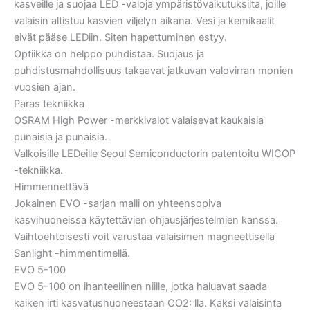
kasveille ja suojaa LED -valoja ympäristövaikutuksilta, joille
valaisin altistuu kasvien viljelyn aikana. Vesi ja kemikaalit
eivät pääse LEDiin. Siten hapettuminen estyy.
Optiikka on helppo puhdistaa. Suojaus ja
puhdistusmahdollisuus takaavat jatkuvan valovirran monien
vuosien ajan.
Paras tekniikka
OSRAM High Power -merkkivalot valaisevat kaukaisia ​​
punaisia ​​ja punaisia.
Valkoisille LEDeille Seoul Semiconductorin patentoitu WICOP
-tekniikka.
Himmennettävä
Jokainen EVO -sarjan malli on yhteensopiva
kasvihuoneissa käytettävien ohjausjärjestelmien kanssa.
Vaihtoehtoisesti voit varustaa valaisimen magneettisella
Sanlight -himmentimellä.
EVO 5-100
EVO 5-100 on ihanteellinen niille, jotka haluavat saada
kaiken irti kasvatushuoneestaan ​​CO2: lla. Kaksi valaisinta