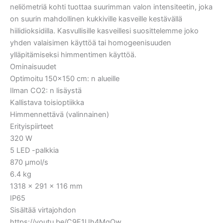
neliömetriä kohti tuottaa suurimman valon intensiteetin, joka
on suurin mahdollinen kukkiville kasveille kestävällä
hiilidioksidilla. Kasvullisille kasveillesi suosittelemme joko
yhden valaisimen käyttöä tai homogeenisuuden
ylläpitämiseksi himmentimen käyttöä.
Ominaisuudet
Optimoitu 150×150 cm: n alueille
Ilman CO2: n lisäystä
Kallistava toisioptiikka
Himmennettävä (valinnainen)
Erityispiirteet
320 W
5 LED -palkkia
870 μmol/s
6.4 kg
1318 x 291 x 116 mm
IP65
Sisältää virtajohdon
https://youtu.be/C9E1Uh4MqOw