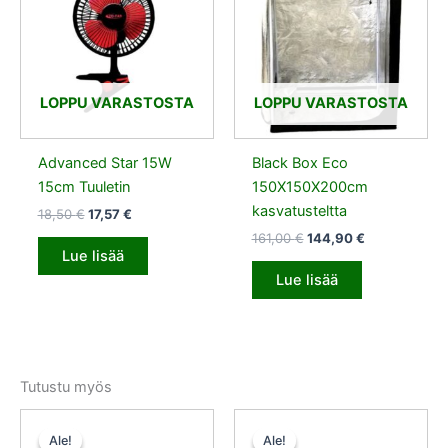
18,50 €.
17,57 €.
161,00 €.
144,90 €.
LOPPU VARASTOSTA
LOPPU VARASTOSTA
Advanced Star 15W
Black Box Eco
15cm Tuuletin
150X150X200cm
kasvatusteltta
18,50
€
17,57
€
161,00
€
144,90
€
Lue lisää
Lue lisää
Tutustu myös
Alkuperäinen
Nykyinen
Alkuperäinen
Nykyinen
hinta
hinta
hinta
hinta
Ale!
Ale!
Ale!
Ale!