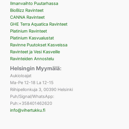
Ilmanvaihto Puutarhassa
BioBizz Ravinteet
CANNA Ravinteet
GHE Terra Aquatica Ravinteet
Platinium Ravinteet
Platinium Kasvualustat
Ravinne Puutokset Kasveissa
Ravinteet ja Vesi Kasveille
Ravinteiden Annostelu
Helsingin Myymälä:
Aukioloajat
Ma-Pe 12-18 La 12-15
Riihipellonkuja 3, 00390 Helsinki
Puh/Signal/WhatsApp:
Puh:+358401462620
info@vihertukku.fi