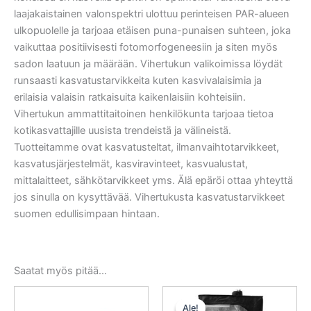
laajakaistainen valonspektri ulottuu perinteisen PAR-alueen
ulkopuolelle ja tarjoaa etäisen puna-punaisen suhteen, joka
vaikuttaa positiivisesti fotomorfogeneesiin ja siten myös
sadon laatuun ja määrään. Vihertukun valikoimissa löydät
runsaasti kasvatustarvikkeita kuten kasvivalaisimia ja
erilaisia valaisin ratkaisuita kaikenlaisiin kohteisiin.
Vihertukun ammattitaitoinen henkilökunta tarjoaa tietoa
kotikasvattajille uusista trendeistä ja välineistä.
Tuotteitamme ovat kasvatusteltat, ilmanvaihtotarvikkeet,
kasvatusjärjestelmät, kasviravinteet, kasvualustat,
mittalaitteet, sähkötarvikkeet yms. Älä epäröi ottaa yhteyttä
jos sinulla on kysyttävää. Vihertukusta kasvatustarvikkeet
suomen edullisimpaan hintaan.
Saatat myös pitää...
Alkuperäinen
Nykyinen
hinta
hinta
Ale!
Ale!