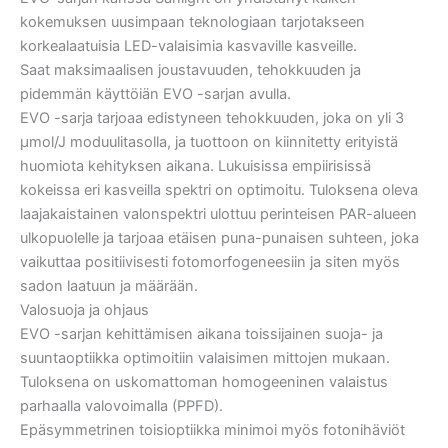
kokemuksen uusimpaan teknologiaan tarjotakseen
korkealaatuisia LED-valaisimia kasvaville kasveille.
Saat maksimaalisen joustavuuden, tehokkuuden ja
pidemmän käyttöiän EVO -sarjan avulla.
EVO -sarja tarjoaa edistyneen tehokkuuden, joka on yli 3
μmol/J moduulitasolla, ja tuottoon on kiinnitetty erityistä
huomiota kehityksen aikana. Lukuisissa empiirisissä
kokeissa eri kasveilla spektri on optimoitu. Tuloksena oleva
laajakaistainen valonspektri ulottuu perinteisen PAR-alueen
ulkopuolelle ja tarjoaa etäisen puna-punaisen suhteen, joka
vaikuttaa positiivisesti fotomorfogeneesiin ja siten myös
sadon laatuun ja määrään.
Valosuoja ja ohjaus
EVO -sarjan kehittämisen aikana toissijainen suoja- ja
suuntaoptiikka optimoitiin valaisimen mittojen mukaan.
Tuloksena on uskomattoman homogeeninen valaistus
parhaalla valovoimalla (PPFD).
Epäsymmetrinen toisioptiikka minimoi myös fotonihäviöt