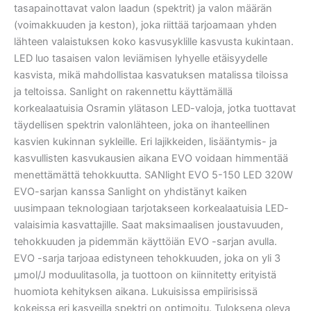
tasapainottavat valon laadun (spektrit) ja valon määrän
(voimakkuuden ja keston), joka riittää tarjoamaan yhden
lähteen valaistuksen koko kasvusyklille kasvusta kukintaan.
LED luo tasaisen valon leviämisen lyhyelle etäisyydelle
kasvista, mikä mahdollistaa kasvatuksen matalissa tiloissa
ja teltoissa. Sanlight on rakennettu käyttämällä
korkealaatuisia Osramin ylätason LED-valoja, jotka tuottavat
täydellisen spektrin valonlähteen, joka on ihanteellinen
kasvien kukinnan sykleille. Eri lajikkeiden, lisääntymis- ja
kasvullisten kasvukausien aikana EVO voidaan himmentää
menettämättä tehokkuutta. SANlight EVO 5-150 LED 320W
EVO-sarjan kanssa Sanlight on yhdistänyt kaiken
uusimpaan teknologiaan tarjotakseen korkealaatuisia LED-
valaisimia kasvattajille. Saat maksimaalisen joustavuuden,
tehokkuuden ja pidemmän käyttöiän EVO -sarjan avulla.
EVO -sarja tarjoaa edistyneen tehokkuuden, joka on yli 3
μmol/J moduulitasolla, ja tuottoon on kiinnitetty erityistä
huomiota kehityksen aikana. Lukuisissa empiirisissä
kokeissa eri kasveilla spektri on optimoitu. Tuloksena oleva