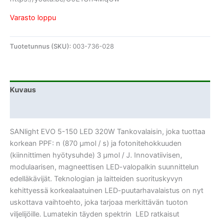
Varasto loppu
Tuotetunnus (SKU):
003-736-028
Kuvaus
Lisätiedot
SANlight EVO 5-150 LED 320W Tankovalaisin, joka tuottaa
korkean PPF: n (870 µmol / s) ja fotonitehokkuuden
(kiinnittimen hyötysuhde) 3 µmol / J. Innovatiivisen,
modulaarisen, magneettisen LED-valopalkin suunnittelun
edelläkävijät. Teknologian ja laitteiden suorituskyvyn
kehittyessä korkealaatuinen LED-puutarhavalaistus on nyt
uskottava vaihtoehto, joka tarjoaa merkittävän tuoton
viljelijöille. Lumatekin täyden spektrin LED ratkaisut