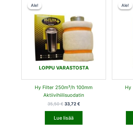
hinta
hinta
Ale!
Ale!
Ale!
Ale!
oli:
on:
35,50 €.
33,72 €.
LOPPU VARASTOSTA
Hy Filter 250m³/h 100mm
Hy 
Aktiivihiilisuodatin
35,50
€
33,72
€
Lue lisää