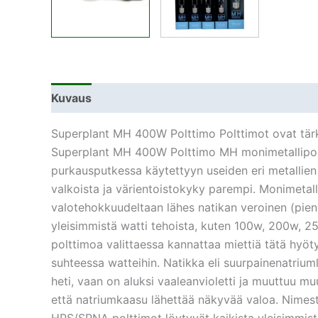
Kuvaus
Lisätiedot
Superplant MH 400W Polttimo Polttimot ovat tärk
Superplant MH 400W Polttimo MH monimetallipoltt
purkausputkessa käytettyyn useiden eri metalli
valkoista ja värientoistokyky parempi. Monimetal
valotehokkuudeltaan lähes natikan veroinen (pieni
yleisimmistä watti tehoista, kuten 100w, 200w, 
polttimoa valittaessa kannattaa miettiä tätä hy
suhteessa watteihin. Natikka eli suurpainenatriu
heti, vaan on aluksi vaaleanvioletti ja muuttuu m
että natriumkaasu lähettää näkyvää valoa. Nimes
HPS/SPNA polttimot löytyvät kaikista yleisimmis