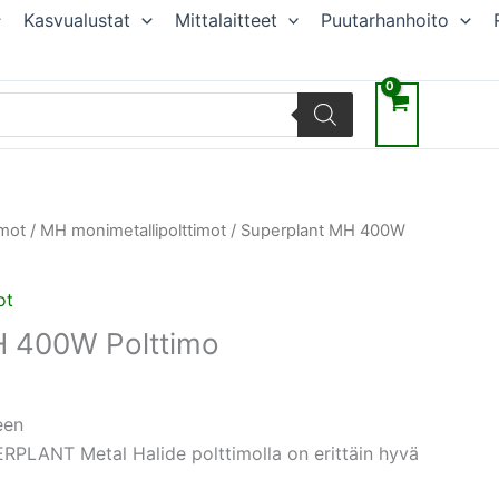
Kasvualustat
Mittalaitteet
Puutarhanhoito
räinen
Nykyinen
imot
/
MH monimetallipolttimot
/ Superplant MH 400W
hinta
on:
ot
.
14,47 €.
H 400W Polttimo
€
een
ANT Metal Halide polttimolla on erittäin hyvä