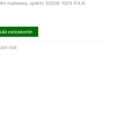
 MH-malleissa, spektri 5000K 100% P.A.R.
sää ostoskoriin
006-008