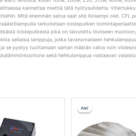
valittaessa kannattaa miettiä tätä hyötysuhdetta. Vihertuk
teihin. Mitä enemmän satoa saat sitä iloisempi olet. CFL p
ölampulla tarkoitetaan loisteputken toimintaperiaatteella
tkästä loisteputkesta joka on taivutettu tiiviiseen muotoon,
ikkia sellaisia lamppuja, jotka tavanomaiseen hehkulamppu
 se pystyy tuottamaan saman määrän valoa noin viidesos
ukkalämmöntuottona sekä hehkulamppua vastaavan valaistu
Alkuperäinen
Nykyinen
Alkuperä
Ny
hinta
hinta
hinta
hi
Ale!
Ale!
oli:
on:
oli:
on
171,50 €.
162,92 €.
23,30 €.
17