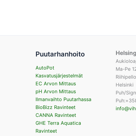
Helsin
Puutarhanhoito
Aukioloa
AutoPot
Ma-Pe 12
Kasvatusjärjestelmät
Riihipel
EC Arvon Mittaus
Helsinki
pH Arvon Mittaus
Puh/Sig
Ilmanvaihto Puutarhassa
Puh:+35
BioBizz Ravinteet
info@vih
CANNA Ravinteet
GHE Terra Aquatica
Ravinteet