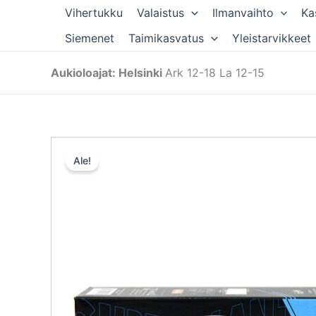
Siirry
Vihertukku
Valaistus
Ilmanvaihto
Ka
sisältöön
Siemenet
Taimikasvatus
Yleistarvikkeet
Aukioloajat: Helsinki
Ark 12-18 La 12-15
Ale!