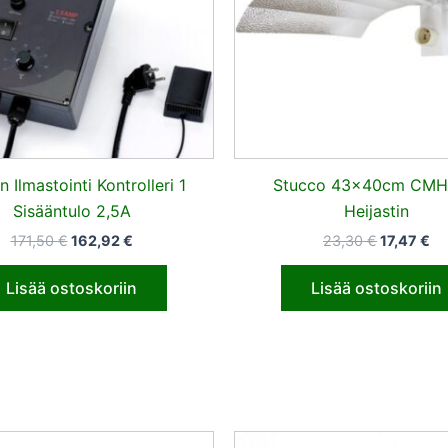
n Ilmastointi Kontrolleri 1
Stucco 43x40cm CMH
Sisääntulo 2,5A
Heijastin
171,50
€
162,92
€
23,30
€
17,47
€
Lisää ostoskoriin
Lisää ostoskoriin
Alkuperäinen
Nykyinen
Alkuperä
Ny