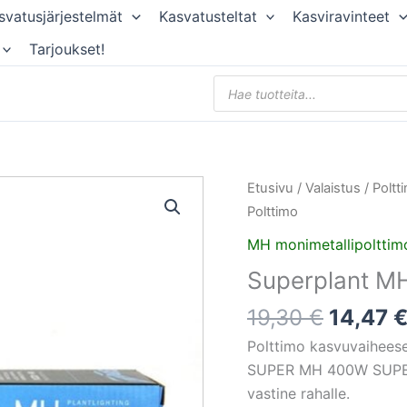
svatusjärjestelmät
Kasvatusteltat
Kasviravinteet
Tarjoukset!
Products
search
Alkupe
Superplant
Etusivu
/
Valaistus
/
Poltt
hinta
MH
Polttimo
oli:
400W
MH monimetallipolttim
19,30 €
Polttimo
Superplant M
määrä
19,30
€
14,47
Polttimo kasvuvaihees
SUPER MH 400W SUPERPL
vastine rahalle.