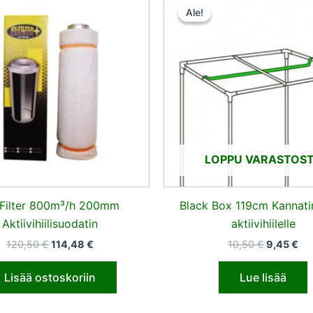
hinta
hinta
hinta
hin
Ale!
Ale!
oli:
on:
oli:
on:
120,50 €.
114,48 €.
10,50 €.
9,4
LOPPU VARASTOS
Filter 800m³/h 200mm
Black Box 119cm Kannati
Aktiivihiilisuodatin
aktiivihiilelle
120,50
€
114,48
€
10,50
€
9,45
€
Lisää ostoskoriin
Lue lisää