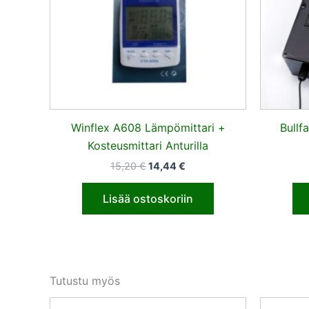
Winflex A608 Lämpömittari +
Bullfa
Kosteusmittari Anturilla
15,20
€
14,44
€
Lisää ostoskoriin
Tutustu myös
Alkuperäinen
Nykyinen