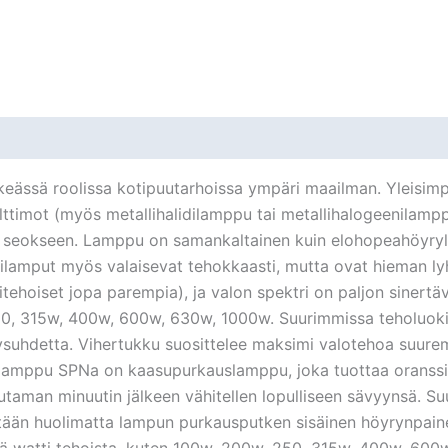
eässä roolissa kotipuutarhoissa ympäri maailman. Yleisimpi
imot (myös metallihalidilamppu tai metallihalogeenilamppu
en seokseen. Lamppu on samankaltainen kuin elohopeahöyr
lilamput myös valaisevat tehokkaasti, mutta ovat hieman l
tehoiset jopa parempia), ja valon spektri on paljon sinertä
250, 315w, 400w, 600w, 630w, 1000w. Suurimmissa teholuoki
ötysuhdetta. Vihertukku suosittelee maksimi valotehoa suu
mlamppu SPNa on kaasupurkauslamppu, joka tuottaa oranssia 
uutaman minuutin jälkeen vähitellen lopulliseen sävyynsä. S
tään huolimatta lampun purkausputken sisäinen höyrynpain
tä watti tehoista, kuten 100w, 200w, 250, 315w, 400w, 60