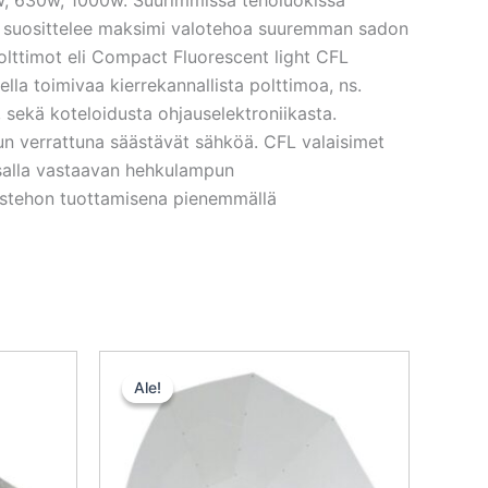
ku suosittelee maksimi valotehoa suuremman sadon
olttimot eli Compact Fluorescent light CFL
 toimivaa kierrekannallista polttimoa, ns.
 sekä koteloidusta ohjauselektroniikasta.
un verrattuna säästävät sähköä. CFL valaisimet
alla vastaavan hehkulampun
stehon tuottamisena pienemmällä
inen
kyinen
Alkuperäinen
Nykyinen
nta
hinta
hinta
Ale!
Ale!
:
oli:
on:
,47 €.
70,00 €.
52,50 €.