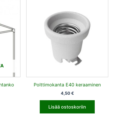
ta
5 €.
TA
ntanko
Polttimokanta E40 keraaminen
4,50
€
Lisää ostoskoriin