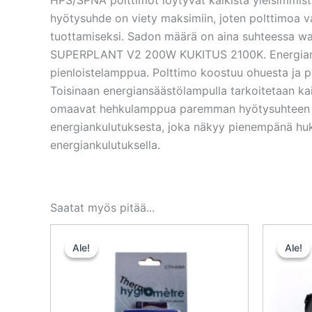
hyötysuhde on viety maksimiin, joten polttimoa 
tuottamiseksi. Sadon määrä on aina suhteessa wat
SUPERPLANT V2 200W KUKITUS 2100K. Energiansääst
pienloistelamppua. Polttimo koostuu ohuesta ja pi
Toisinaan energiansäästölampulla tarkoitetaan ka
omaavat hehkulamppua paremman hyötysuhteen ja
energiankulutuksesta, joka näkyy pienempänä h
energiankulutuksella.
Saatat myös pitää...
Alkuperäinen
Nykyinen
hinta
hinta
Ale!
Ale!
Ale!
Ale!
oli:
on:
15,20 €.
14,44 €.