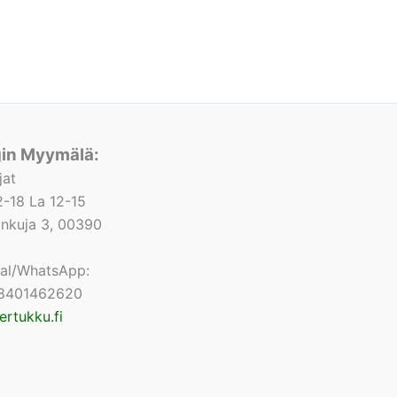
gin Myymälä:
jat
-18 La 12-15
lonkuja 3, 00390
nal/WhatsApp:
8401462620
ertukku.fi