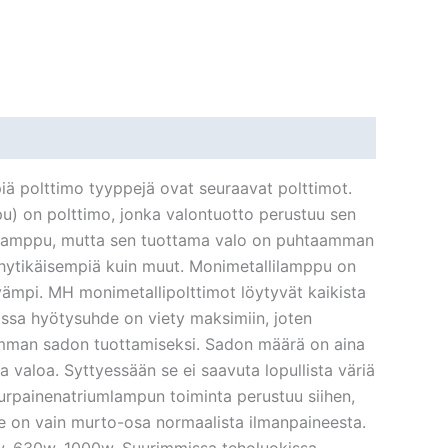
ä polttimo tyyppejä ovat seuraavat polttimot.
) on polttimo, jonka valontuotto perustuu sen
ylamppu, mutta sen tuottama valo on puhtaamman
yhytikäisempiä kuin muut. Monimetallilamppu on
vämpi. MH monimetallipolttimot löytyvät kaikista
ssa hyötysuhde on viety maksimiin, joten
remman sadon tuottamiseksi. Sadon määrä on aina
valoa. Syttyessään se ei saavuta lopullista väriä
uurpainenatriumlampun toiminta perustuu siihen,
e on vain murto-osa normaalista ilmanpaineesta.
0w, 630w, 1000w. Suurimmissa teholuokissa