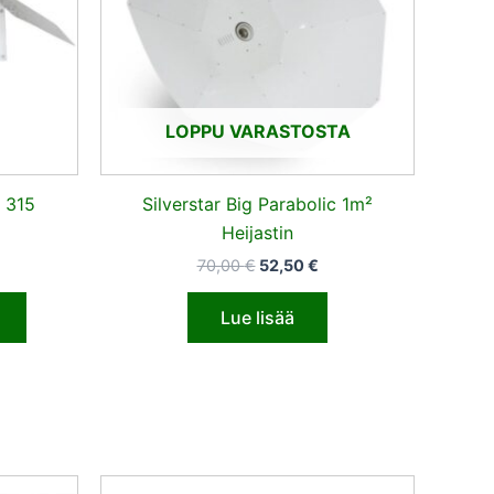
LOPPU VARASTOSTA
 315
Silverstar Big Parabolic 1m²
Heijastin
70,00
€
52,50
€
Lue lisää
inen
kyinen