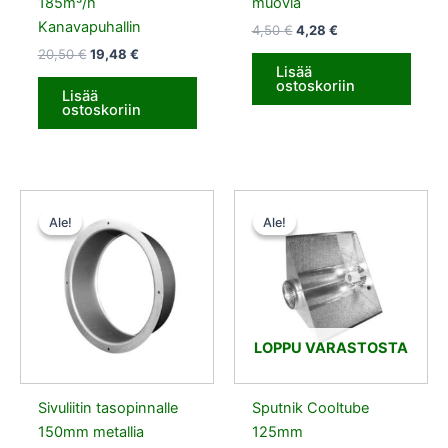
185m³/h
muovia
Kanavapuhallin
4,50
€
4,28
€
20,50
€
19,48
€
Lisää
ostoskoriin
Lisää
ostoskoriin
Alkuperäinen
Nykyinen
Alkuperäinen
Nykyinen
hinta
hinta
hinta
hinta
Ale!
Ale!
Ale!
Ale!
oli:
on:
oli:
on:
6,50 €.
6,17 €.
79,90 €.
59,93 €.
LOPPU VARASTOSTA
Sivuliitin tasopinnalle
Sputnik Cooltube
150mm metallia
125mm