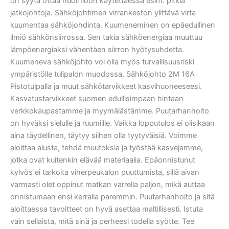
on syytä ottaa huomioon käytettäessä esim. pitkiä
jatkojohtoja. Sähköjohtimen virrankeston ylittävä virta
kuumentaa sähköjohdinta. Kuumeneminen on epäedullinen
ilmiö sähkönsiirrossa. Sen takia sähköenergiaa muuttuu
lämpöenergiaksi vähentäen siirron hyötysuhdetta.
Kuumeneva sähköjohto voi olla myös turvallisuusriski
ympäristölle tulipalon muodossa. Sähköjohto 2M 16A
Pistotulpalla ja muut sähkötarvikkeet kasvihuoneeseesi.
Kasvatustarvikkeet suomen edullisimpaan hintaan
verkkokaupastamme ja myymälästämme. Puutarhanhoito
on hyväksi sielulle ja ruumiille. Vaikka lopputulos ei olisikaan
aina täydellinen, täytyy siihen olla tyytyväisiä. Voimme
aloittaa alusta, tehdä muutoksia ja työstää kasvejamme,
jotka ovat kuitenkin elävää materiaalia. Epäonnistunut
kylvös ei tarkoita viherpeukalon puuttumista, sillä aivan
varmasti olet oppinut matkan varrella paljon, mikä auttaa
onnistumaan ensi kerralla paremmin. Puutarhanhoito ja sitä
aloittaessa tavoitteet on hyvä asettaa maltillisesti. Istuta
vain sellaista, mitä sinä ja perheesi todella syötte. Tee