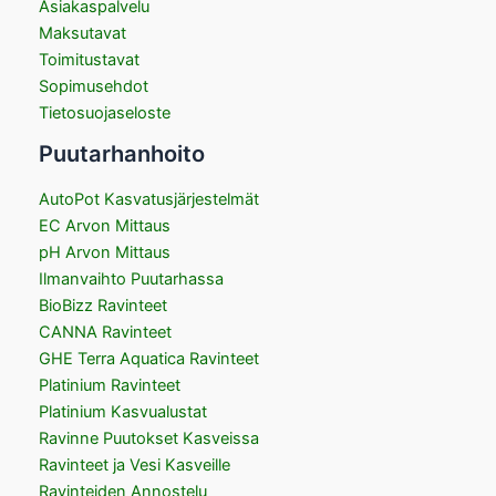
Asiakaspalvelu
Maksutavat
Toimitustavat
Sopimusehdot
Tietosuojaseloste
Puutarhanhoito
AutoPot Kasvatusjärjestelmät
EC Arvon Mittaus
pH Arvon Mittaus
Ilmanvaihto Puutarhassa
BioBizz Ravinteet
CANNA Ravinteet
GHE Terra Aquatica Ravinteet
Platinium Ravinteet
Platinium Kasvualustat
Ravinne Puutokset Kasveissa
Ravinteet ja Vesi Kasveille
Ravinteiden Annostelu