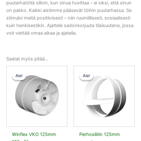
puutarhatöitä silloin, kun sinua huvittaa – ei siksi, että sinun
on pakko. Kaikki aistimme pääsevät töihin puutarhassa. Se
stimuloi meitä positiivisesti – niin ruumiillisesti, sosiaalisesti
kuin henkisestikin. Ajattele sadonkorjuuta tilaisuutena, jossa
voit viettää omaa aikaa ja ajatella.
Saatat myös pitää...
Alkuperäinen
Nykyinen
Alkuperäinen
Nykyinen
hinta
hinta
hinta
hinta
Ale!
Ale!
Ale!
Ale!
oli:
on:
oli:
on:
20,50 €.
19,48 €.
4,50 €.
4,28 €.
Winflex VKO 125mm
Perhosliitin 125mm