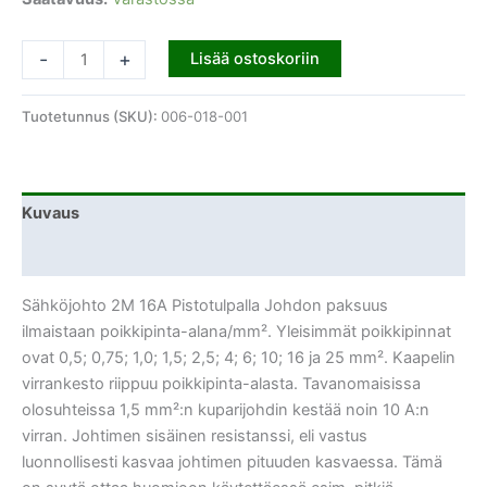
-
+
Lisää ostoskoriin
Tuotetunnus (SKU):
006-018-001
Kuvaus
Lisätiedot
Sähköjohto 2M 16A Pistotulpalla Johdon paksuus
ilmaistaan poikkipinta-alana/mm². Yleisimmät poikkipinnat
ovat 0,5; 0,75; 1,0; 1,5; 2,5; 4; 6; 10; 16 ja 25 mm². Kaapelin
virrankesto riippuu poikkipinta-alasta. Tavanomaisissa
olosuhteissa 1,5 mm²:n kuparijohdin kestää noin 10 A:n
virran. Johtimen sisäinen resistanssi, eli vastus
luonnollisesti kasvaa johtimen pituuden kasvaessa. Tämä