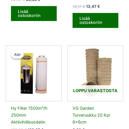
14,17
€
13,47
€
Lisää
ostoskoriin
Lisää
ostoskoriin
Alkuperäinen
Nykyinen
hinta
hinta
Ale!
Ale!
oli:
on:
135,00 €.
128,25 €.
LOPPU VARASTOSTA
Hy Filter 1500m³/h
VG Garden
250mm
Turveruukku 20 Kpl
Aktiivihiilisuodatin
6x6cm