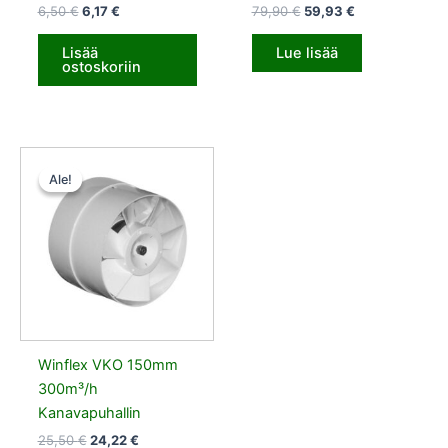
6,50
€
6,17
€
79,90
€
59,93
€
Lisää
Lue lisää
ostoskoriin
Alkuperäinen
Nykyinen
hinta
hinta
Ale!
Ale!
oli:
on:
25,50 €.
24,22 €.
Winflex VKO 150mm
300m³/h
Kanavapuhallin
25,50
€
24,22
€