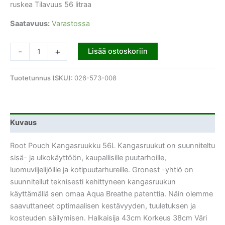
ruskea Tilavuus 56 litraa
Saatavuus:
Varastossa
-
+
Lisää ostoskoriin
Tuotetunnus (SKU):
026-573-008
Kuvaus
Root Pouch Kangasruukku 56L Kangasruukut on suunniteltu
sisä- ja ulkokäyttöön, kaupallisille puutarhoille,
luomuviljelijöille ja kotipuutarhureille. Gronest -yhtiö on
suunnitellut teknisesti kehittyneen kangasruukun
käyttämällä sen omaa Aqua Breathe patenttia. Näin olemme
saavuttaneet optimaalisen kestävyyden, tuuletuksen ja
kosteuden säilymisen. Halkaisija 43cm Korkeus 38cm Väri