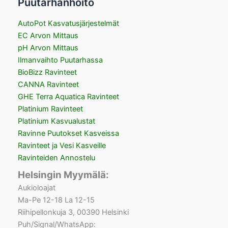
Puutarhanhoito
AutoPot Kasvatusjärjestelmät
EC Arvon Mittaus
pH Arvon Mittaus
Ilmanvaihto Puutarhassa
BioBizz Ravinteet
CANNA Ravinteet
GHE Terra Aquatica Ravinteet
Platinium Ravinteet
Platinium Kasvualustat
Ravinne Puutokset Kasveissa
Ravinteet ja Vesi Kasveille
Ravinteiden Annostelu
Helsingin Myymälä:
Aukioloajat
Ma-Pe 12-18 La 12-15
Riihipellonkuja 3, 00390 Helsinki
Puh/Signal/WhatsApp: