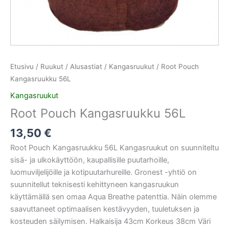
Etusivu
/
Ruukut / Alusastiat
/
Kangasruukut
/ Root Pouch
Kangasruukku 56L
Kangasruukut
Root Pouch Kangasruukku 56L
13,50
€
Root Pouch Kangasruukku 56L Kangasruukut on suunniteltu
sisä- ja ulkokäyttöön, kaupallisille puutarhoille,
luomuviljelijöille ja kotipuutarhureille. Gronest -yhtiö on
suunnitellut teknisesti kehittyneen kangasruukun
käyttämällä sen omaa Aqua Breathe patenttia. Näin olemme
saavuttaneet optimaalisen kestävyyden, tuuletuksen ja
kosteuden säilymisen. Halkaisija 43cm Korkeus 38cm Väri