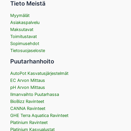
Tieto Meistä
Myymälät
Asiakaspalvelu
Maksutavat
Toimitustavat
Sopimusehdot
Tietosuojaseloste
Puutarhanhoito
AutoPot Kasvatusjärjestelmät
EC Arvon Mittaus
pH Arvon Mittaus
Ilmanvaihto Puutarhassa
BioBizz Ravinteet
CANNA Ravinteet
GHE Terra Aquatica Ravinteet
Platinium Ravinteet
Platinium Kasvualustat