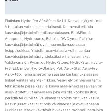
Lisätiedot
Platinium Hydro Pro 80x80cm 6x11L Kasvatusjärjestelmät
Vihertukun valikoimista edullisesti. Kattavasti erilaisia
kasvatusjärjestelmiä kotikasvatukseen. Ebb&Flood,
Aeroponic, Hydroponic, Bubbler, DWC yms. Platinium
kasvatusjärjestelmät ovat muunneltavuudessaan
huippuluokkaa. Yhdellä reservialtaalla voit muuntaa
kasvatusjärjestelmäsi yhdeksäksi eri järjestelmäksi.
Valittavana on Pyramidi, Hydro-Stone, Hydro-Star, Hydro-
Pro, Ebb&Flow,Hydro-Star Big Pot, Aero-Star, Aero-Pro,
Aero-Top. Tämä järjestelmä säästää kustannuksissa jos
haluat vaihtaa viljelytekniikkaa. Vesiviljely on yleinen termi
tekniikoista joissa kasvi ei kasva maa-aineksessa vaan on
usein istutettu väliaineeseen joka voi olla kookoskuitua,
perliittiä tai kivivillaa. Väliaineen tarkoitus on tukea kasvia.
Kasvin juuret kasvavat pois väliaineesta ja ovat vapaana
juuritilassa. Kasvit käyttävät hyväkseen ravinneliuosta joka