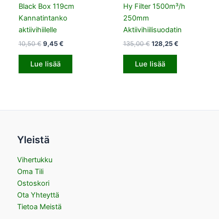
Black Box 119cm
Hy Filter 1500m³/h
Kannatintanko
250mm
aktiivihiilelle
Aktiivihiilisuodatin
10,50
€
9,45
€
135,00
€
128,25
€
Lue lisää
Lue lisää
Yleistä
Vihertukku
Oma Tili
Ostoskori
Ota Yhteyttä
Tietoa Meistä