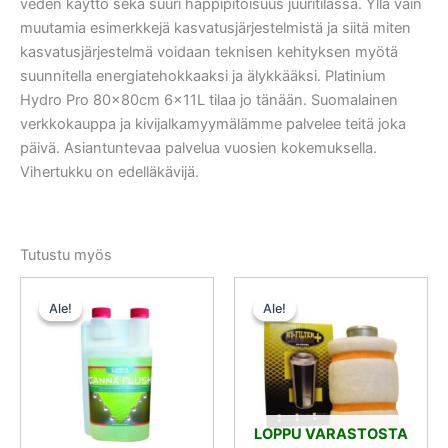
veden käyttö sekä suuri happipitoisuus juuritilassa. Yllä vain
muutamia esimerkkejä kasvatusjärjestelmistä ja siitä miten
kasvatusjärjestelmä voidaan teknisen kehityksen myötä
suunnitella energiatehokkaaksi ja älykkääksi. Platinium
Hydro Pro 80x80cm 6x11L tilaa jo tänään. Suomalainen
verkkokauppa ja kivijalkamyymälämme palvelee teitä joka
päivä. Asiantuntevaa palvelua vuosien kokemuksella.
Vihertukku on edelläkävijä.
Tutustu myös
Alkuperäinen
Nykyinen
Alkuperäinen
Nykyinen
hinta
hinta
hinta
hinta
Ale!
Ale!
Ale!
Ale!
oli:
on:
oli:
on:
15,50 €.
13,95 €.
35,50 €.
33,72 €.
LOPPU VARASTOSTA