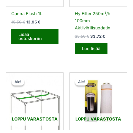
Canna Flush 1L
Hy Filter 250m³/h
100mm
15,50
€
13,95
€
Aktiivihiilisuodatin
Lisää
35,50
€
33,72
€
ostoskoriin
Lue lisää
Alkuperäinen
Nykyinen
Alkuperäinen
Nykyinen
hinta
hinta
hinta
hinta
Ale!
Ale!
Ale!
Ale!
oli:
on:
oli:
on:
10,50 €.
9,45 €.
135,00 €.
128,25 €.
LOPPU VARASTOSTA
LOPPU VARASTOSTA