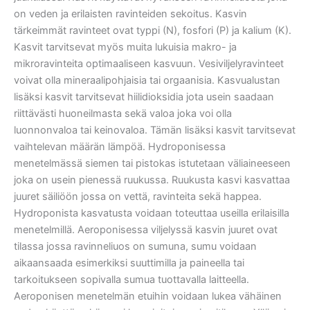
on veden ja erilaisten ravinteiden sekoitus. Kasvin
tärkeimmät ravinteet ovat typpi (N), fosfori (P) ja kalium (K).
Kasvit tarvitsevat myös muita lukuisia makro- ja
mikroravinteita optimaaliseen kasvuun. Vesiviljelyravinteet
voivat olla mineraalipohjaisia tai orgaanisia. Kasvualustan
lisäksi kasvit tarvitsevat hiilidioksidia jota usein saadaan
riittävästi huoneilmasta sekä valoa joka voi olla
luonnonvaloa tai keinovaloa. Tämän lisäksi kasvit tarvitsevat
vaihtelevan määrän lämpöä. Hydroponisessa
menetelmässä siemen tai pistokas istutetaan väliaineeseen
joka on usein pienessä ruukussa. Ruukusta kasvi kasvattaa
juuret säiliöön jossa on vettä, ravinteita sekä happea.
Hydroponista kasvatusta voidaan toteuttaa useilla erilaisilla
menetelmillä. Aeroponisessa viljelyssä kasvin juuret ovat
tilassa jossa ravinneliuos on sumuna, sumu voidaan
aikaansaada esimerkiksi suuttimilla ja paineella tai
tarkoitukseen sopivalla sumua tuottavalla laitteella.
Aeroponisen menetelmän etuihin voidaan lukea vähäinen