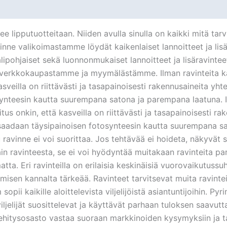
ee lipputuotteitaan. Niiden avulla sinulla on kaikki mitä tarv
vinne valikoimastamme löydät kaikenlaiset lannoitteet ja li
ipohjaiset sekä luonnonmukaiset lannoitteet ja lisäravinte
et verkkokaupastamme ja myymälästämme. Ilman ravinteita k
sveilla on riittävästi ja tasapainoisesti rakennusaineita yh
ynteesin kautta suurempana satona ja parempana laatuna. Il
us onkin, että kasveilla on riittävästi ja tasapainoisesti r
saadaan täysipainoisen fotosynteesin kautta suurempana sat
ravinne ei voi suorittaa. Jos tehtävää ei hoideta, näkyvät s
n ravinteesta, se ei voi hyödyntää muitakaan ravinteita parh
a. Eri ravinteilla on erilaisia keskinäisiä vuorovaikutussuh
misen kannalta tärkeää. Ravinteet tarvitsevat muita ravint
 sopii kaikille aloittelevista viljelijöistä asiantuntijoihin.
iljelijät suosittelevat ja käyttävät parhaan tuloksen saavu
 kehitysosasto vastaa suoraan markkinoiden kysymyksiin ja t