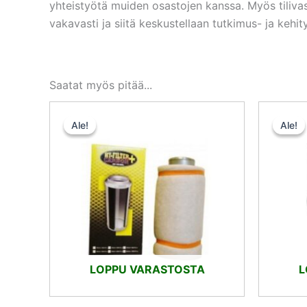
yhteistyötä muiden osastojen kanssa. Myös tiliv
vakavasti ja siitä keskustellaan tutkimus- ja keh
Saatat myös pitää...
Alkuperäinen
Nykyinen
hinta
hinta
Ale!
Ale!
Ale!
Ale!
oli:
on:
45,51 €.
43,22 €.
LOPPU VARASTOSTA
L