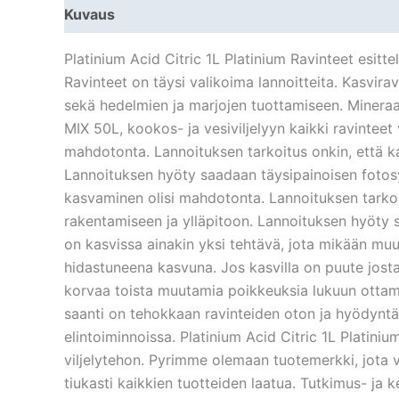
Kuvaus
Lisätiedot
Platinium Acid Citric 1L Platinium Ravinteet esittel
Ravinteet on täysi valikoima lannoitteita. Kasvira
sekä hedelmien ja marjojen tuottamiseen. Mineraal
MIX 50L, kookos- ja vesiviljelyyn kaikki ravinte
mahdotonta. Lannoituksen tarkoitus onkin, että ka
Lannoituksen hyöty saadaan täysipainoisen fotos
kasvaminen olisi mahdotonta. Lannoituksen tarkoit
rakentamiseen ja ylläpitoon. Lannoituksen hyöty 
on kasvissa ainakin yksi tehtävä, jota mikään muu 
hidastuneena kasvuna. Jos kasvilla on puute jostai
korvaa toista muutamia poikkeuksia lukuun ottamatt
saanti on tehokkaan ravinteiden oton ja hyödyntä
elintoiminnoissa. Platinium Acid Citric 1L Platinium
viljelytehon. Pyrimme olemaan tuotemerkki, jota v
tiukasti kaikkien tuotteiden laatua. Tutkimus- ja