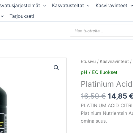
svatusjärjestelmät
Kasvatusteltat
Kasviravinteet
Tarjoukset!
Products
search
Alkupe
Platinium
Etusivu
/
Kasviravinteet
/
hinta
Acid
pH / EC liuokset
oli:
Citric
Platinium Acid 
16,50 €
1L
määrä
16,50
€
14,85
PLATINIUM ACID CITRI
Platinium Nutrientsin A
ominaisuus.