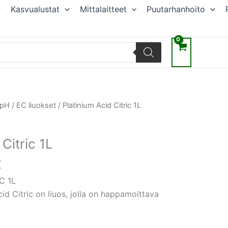
Kasvualustat
Mittalaitteet
Puutarhanhoito
räinen
Nykyinen
pH / EC liuokset
/ Platinium Acid Citric 1L
hinta
on:
Citric 1L
.
14,85 €.
€
C 1L
cid Citric on liuos, jolla on happamoittava