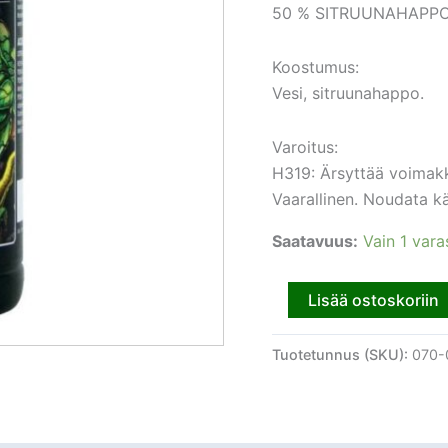
50 % SITRUUNAHAPP
Koostumus:
Vesi, sitruunahappo.
Varoitus:
H319: Ärsyttää voimakk
Vaarallinen. Noudata k
Saatavuus:
Vain 1 vara
Lisää ostoskoriin
Tuotetunnus (SKU):
070-