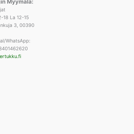
gin Myymälä:
jat
-18 La 12-15
lonkuja 3, 00390
nal/WhatsApp:
8401462620
ertukku.fi