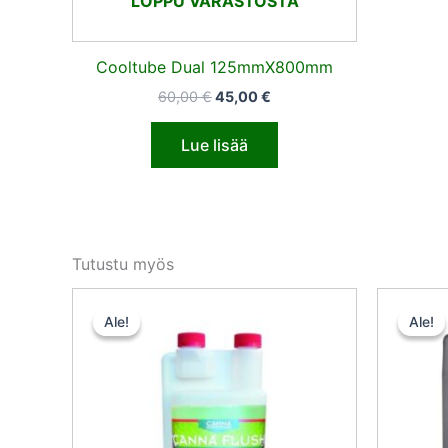
LOPPU VARASTOSTA
Cooltube Dual 125mmX800mm
60,00
€
45,00
€
Lue lisää
Tutustu myös
Alkuperäinen
Nykyinen
hinta
hinta
Ale!
Ale!
Ale!
Ale!
oli:
on:
15,50 €.
13,95 €.