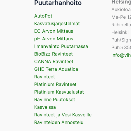
Helsin
Puutarhanhoito
Aukioloa
AutoPot
Ma-Pe 12
Kasvatusjärjestelmät
Riihipel
EC Arvon Mittaus
Helsinki
pH Arvon Mittaus
Puh/Sig
Ilmanvaihto Puutarhassa
Puh:+35
BioBizz Ravinteet
info@vih
CANNA Ravinteet
GHE Terra Aquatica
Ravinteet
Platinium Ravinteet
Platinium Kasvualustat
Ravinne Puutokset
Kasveissa
Ravinteet ja Vesi Kasveille
Ravinteiden Annostelu