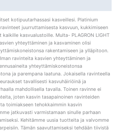
itset kotipuutarhassasi kasveillesi. Platinium
säravinteet juurruttamisesta kasvuun, kukkimiseen
et kaikille kasvualustoille. Multa- PLAGRON LIGHT
asvien yhteyttäminen ja kasvaminen olisi
teyttämiskoneistonsa rakentamiseen ja ylläpitoon.
man ravinteita kasvien yhteyttäminen ja
akennusaineita yhteyttämiskoneistonsa
ona ja parempana laatuna. Jokaisella ravinteella
euraukset tavallisesti kasvuhäiriöinä ja
aalla mahdollisella tavalla. Toinen ravinne ei
teita, joten kasvin tasapainoinen ravinteiden
eita toimiakseen tehokkaimmin kasvin
 Pyrimme jatkuvasti varmistamaan sinulle parhaan
ttamiseksi. Kehitämme uusia tuotteita ja valvomme
arpeisiin. Tämän saavuttamiseksi tehdään tiivistä