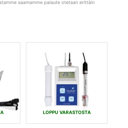
eistamme saamamme palaute otetaan erittäin
nen
kyinen
nta
:
,93 €.
TA
LOPPU VARASTOSTA