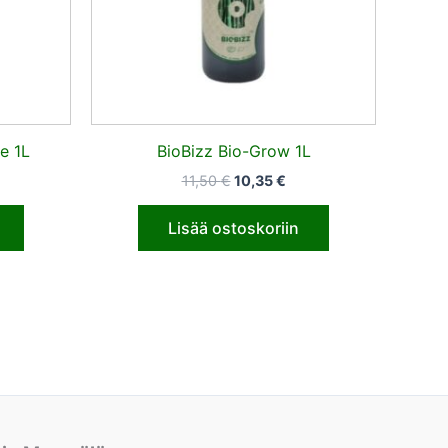
e 1L
BioBizz Bio-Grow 1L
11,50
€
10,35
€
Lisää ostoskoriin