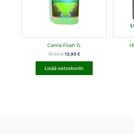
L
Canna Flush 1L
H
15,50
€
13,95
€
Lisää ostoskoriin