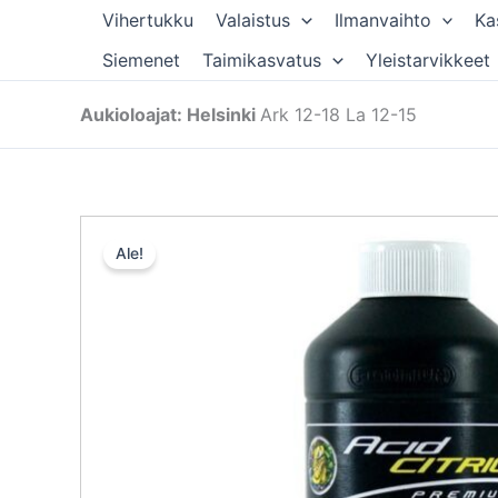
Siirry
Vihertukku
Valaistus
Ilmanvaihto
Ka
sisältöön
Siemenet
Taimikasvatus
Yleistarvikkeet
Aukioloajat: Helsinki
Ark 12-18 La 12-15
Ale!