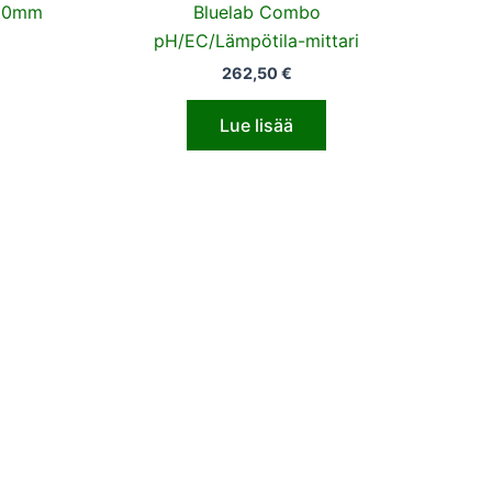
200mm
Bluelab Combo
pH/EC/Lämpötila-mittari
262,50
€
Lue lisää