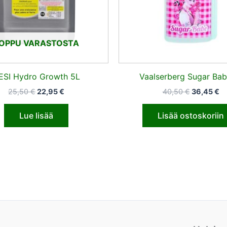
OPPU VARASTOSTA
ESI Hydro Growth 5L
Vaalserberg Sugar Bab
25,50
€
22,95
€
40,50
€
36,45
€
Lue lisää
Lisää ostoskoriin