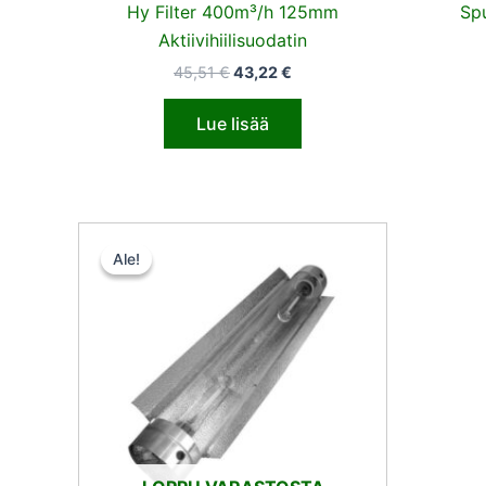
Hy Filter 400m³/h 125mm
Sp
Aktiivihiilisuodatin
45,51
€
43,22
€
Lue lisää
Alkuperäinen
Nykyinen
hinta
hinta
Ale!
Ale!
oli:
on:
60,00 €.
45,00 €.