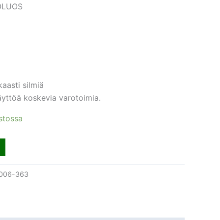
OLUOS
aasti silmiä
äyttöä koskevia varotoimia.
stossa
006-363