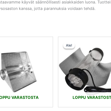
astaavamme käyvät säännöllisesti asiakkaiden luona. Tuott
itysosaston kanssa, jotta parannuksia voidaan tehdä.
Alkuperäinen
Nykyinen
Alkuperäi
Ny
hinta
hinta
hinta
hi
Ale!
Ale!
oli:
on:
oli:
on
79,90 €.
59,93 €.
75,90 €.
56
OPPU VARASTOSTA
LOPPU VARASTOS