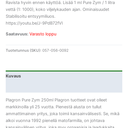
Ravista hyvin ennen käyttöä.
Lisää 1 ml Pure Zym / 1 litra
vettä (1: 1000)
, koko viljelykauden ajan.
Ominaisuudet
Stabilisoitu entsyymiliuos.
https://youtu.be/J-9PdB72fVI
Saatavuus:
Varasto loppu
Tuotetunnus (SKU):
057-056-0092
Kuvaus
Lisätiedot
Plagron Pure Zym 250ml Plagron tuotteet ovat olleet
markkinoilla yli 25 vuotta. Pienestä alusta on tullut
ammattimainen yritys, joka toimii kansainvälisesti. Se, mikä
alkoi vuonna 1992 pienellä matofarmilla, on johtava
kansainvälinen yritys, joka myy orgaanisia ja laadukkaita