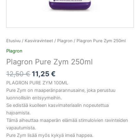
Etusivu
/
Kasviravinteet
/
Plagron
/ Plagron Pure Zym 250ml
Plagron
Plagron Pure Zym 250ml
12,50
€
11,25
€
PLAGRON PURE ZYM 100ML
Pure Zym on maaperänparannusaine, joka perustuu
luonnollisiin entsyymeihin.
Se edistää kuolleen kasvimateriaalin nopeutettua
hajoamista.
Tämä aiheuttaa maaperän elämää stimuloivien ravinteiden
vapautumista.
Pure Zym lisää myös kykyä imeä happea.