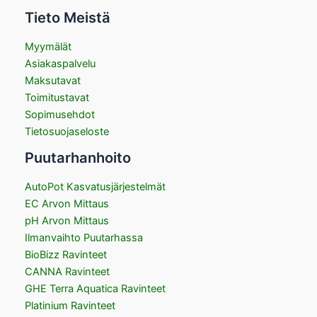
Tieto Meistä
Myymälät
Asiakaspalvelu
Maksutavat
Toimitustavat
Sopimusehdot
Tietosuojaseloste
Puutarhanhoito
AutoPot Kasvatusjärjestelmät
EC Arvon Mittaus
pH Arvon Mittaus
Ilmanvaihto Puutarhassa
BioBizz Ravinteet
CANNA Ravinteet
GHE Terra Aquatica Ravinteet
Platinium Ravinteet