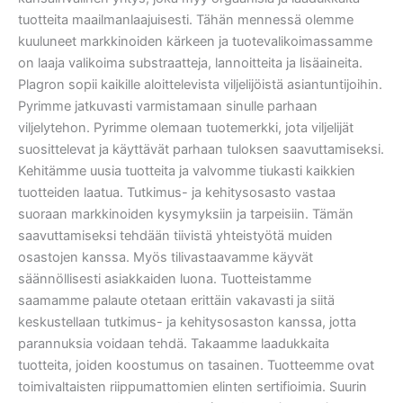
tuotteita maailmanlaajuisesti. Tähän mennessä olemme
kuuluneet markkinoiden kärkeen ja tuotevalikoimassamme
on laaja valikoima substraatteja, lannoitteita ja lisäaineita.
Plagron sopii kaikille aloittelevista viljelijöistä asiantuntijoihin.
Pyrimme jatkuvasti varmistamaan sinulle parhaan
viljelytehon. Pyrimme olemaan tuotemerkki, jota viljelijät
suosittelevat ja käyttävät parhaan tuloksen saavuttamiseksi.
Kehitämme uusia tuotteita ja valvomme tiukasti kaikkien
tuotteiden laatua. Tutkimus- ja kehitysosasto vastaa
suoraan markkinoiden kysymyksiin ja tarpeisiin. Tämän
saavuttamiseksi tehdään tiivistä yhteistyötä muiden
osastojen kanssa. Myös tilivastaavamme käyvät
säännöllisesti asiakkaiden luona. Tuotteistamme
saamamme palaute otetaan erittäin vakavasti ja siitä
keskustellaan tutkimus- ja kehitysosaston kanssa, jotta
parannuksia voidaan tehdä. Takaamme laadukkaita
tuotteita, joiden koostumus on tasainen. Tuotteemme ovat
toimivaltaisten riippumattomien elinten sertifioimia. Suurin