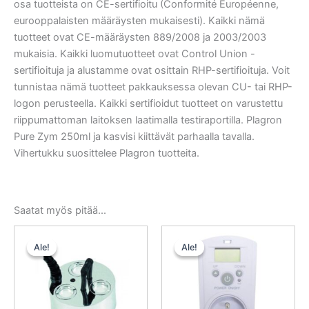
osa tuotteista on CE-sertifioitu (Conformité Européenne,
eurooppalaisten määräysten mukaisesti). Kaikki nämä
tuotteet ovat CE-määräysten 889/2008 ja 2003/2003
mukaisia. Kaikki luomutuotteet ovat Control Union -
sertifioituja ja alustamme ovat osittain RHP-sertifioituja. Voit
tunnistaa nämä tuotteet pakkauksessa olevan CU- tai RHP-
logon perusteella. Kaikki sertifioidut tuotteet on varustettu
riippumattoman laitoksen laatimalla testiraportilla. Plagron
Pure Zym 250ml ja kasvisi kiittävät parhaalla tavalla.
Vihertukku suosittelee Plagron tuotteita.
Saatat myös pitää...
Alkuperäinen
Nykyinen
Alkuperäinen
Nykyinen
hinta
hinta
hinta
hinta
Ale!
Ale!
Ale!
Ale!
oli:
on:
oli:
on:
90,00 €.
85,50 €.
39,50 €.
37,52 €.