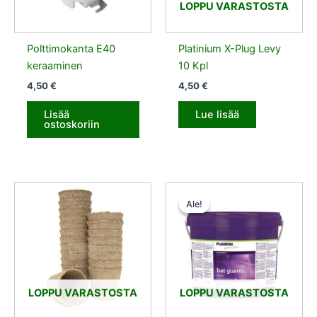
LOPPU VARASTOSTA
Polttimokanta E40
Platinium X-Plug Levy
keraaminen
10 Kpl
4,50
€
4,50
€
Lisää
Lue lisää
ostoskoriin
Alkuperäinen
Nykyinen
hinta
hinta
Ale!
Ale!
oli:
on:
31,50 €.
28,35 €.
LOPPU VARASTOSTA
LOPPU VARASTOSTA