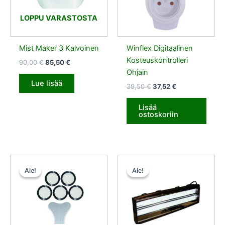
LOPPU VARASTOSTA
Mist Maker 3 Kalvoinen
Winflex Digitaalinen
Kosteuskontrolleri
90,00
€
85,50
€
Ohjain
Lue lisää
39,50
€
37,52
€
Lisää
ostoskoriin
Alkuperäinen
Nykyinen
Alkuperäinen
Nykyinen
hinta
hinta
hinta
hinta
Ale!
Ale!
Ale!
Ale!
oli:
on:
oli:
on:
15,50 €.
14,72 €.
70,90 €.
53,17 €.