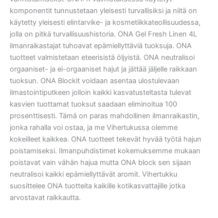
komponentit tunnustetaan yleisesti turvallisiksi ja niitä on
käytetty yleisesti elintarvike- ja kosmetiikkateollisuudessa,
jolla on pitkä turvallisuushistoria. ONA Gel Fresh Linen 4L
ilmanraikastajat tuhoavat epämiellyttäviä tuoksuja. ONA
tuotteet valmistetaan eteerisistä öljyistä. ONA neutralisoi
orgaaniset- ja ei-orgaaniset hajut ja jättää jäljelle raikkaan
tuoksun. ONA Blockit voidaan asentaa ulostulevaan
ilmastointiputkeen jolloin kaikki kasvatusteltasta tulevat
kasvien tuottamat tuoksut saadaan eliminoitua 100
prosenttisesti. Tämä on paras mahdollinen ilmanraikastin,
jonka rahalla voi ostaa, ja me Vihertukussa olemme
kokeilleet kaikkea. ONA tuotteet tekevät hyvää työtä hajun
poistamiseksi. Ilmanpuhdistimet kokemuksemme mukaan
poistavat vain vähän hajua mutta ONA block sen sijaan
neutralisoi kaikki epämiellyttävät aromit. Vihertukku
suosittelee ONA tuotteita kaikille kotikasvattajille jotka
arvostavat raikkautta.