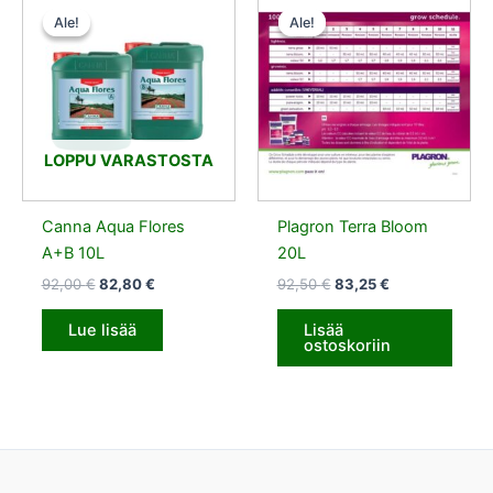
hinta
hinta
hinta
hinta
Ale!
Ale!
Ale!
Ale!
oli:
on:
oli:
on:
92,00 €.
82,80 €.
92,50 €.
83,25 €.
LOPPU VARASTOSTA
Canna Aqua Flores
Plagron Terra Bloom
A+B 10L
20L
92,00
€
82,80
€
92,50
€
83,25
€
Lue lisää
Lisää
ostoskoriin