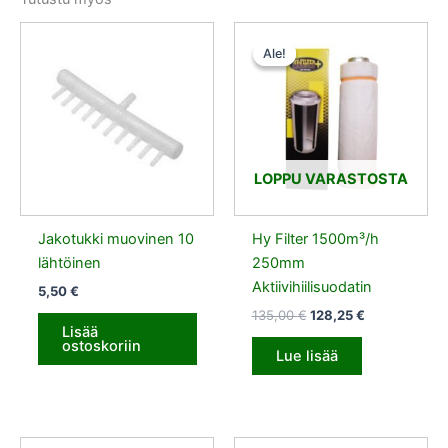
Alkuperäinen
Nykyinen
hinta
hinta
Ale!
Ale!
oli:
on:
135,00 €.
128,25 €.
LOPPU VARASTOSTA
Jakotukki muovinen 10
Hy Filter 1500m³/h
lähtöinen
250mm
Aktiivihiilisuodatin
5,50
€
135,00
€
128,25
€
Lisää
ostoskoriin
Lue lisää
Alkuperäinen
Nykyinen
Alkuperäinen
Nykyinen