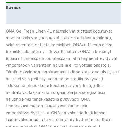
Kuvaus
Lisätiedot
ONA Gel Fresh Linen 4L neutraloivat tuotteet koostuvat
monimutkaisista yhdisteistä, joilla on erilaiset toiminnot,
sekä rakenteelliset että kemialliset. ONA: n takana oleva
tekniikka aloitettiin yli 25 vuotta sitten. ONA: n keksinyt
tutkija oli ihmeissä huomatessaan, että terpeenit levittyivät
ympäristöön vähentäen hajuja ja ei-toivottuja päästöjä.
Tämän havainnon innoittamana lisätodisteet osoittivat, että
hajuja ei vain peitetty, vaan ne poistettiin pysyvästi.
Tuloksena oli joukko erikoistuneita yhdisteitä, jotka
neutraloivat laajan kirjon orgaanisia ja epäorgaanisia
hajuongelmia tehokkaasti ja pysyvästi. ONA
ilmanraikastimet on tieteellisesti suunniteltu
ympäristöystävällisiksi. ONA on valmistettu tiukassa
laadunvalvonnassa turvallisen ja myrkyttömän tuotteen
varmistamiseksi. ONA: n valmistuksessa käytetyt