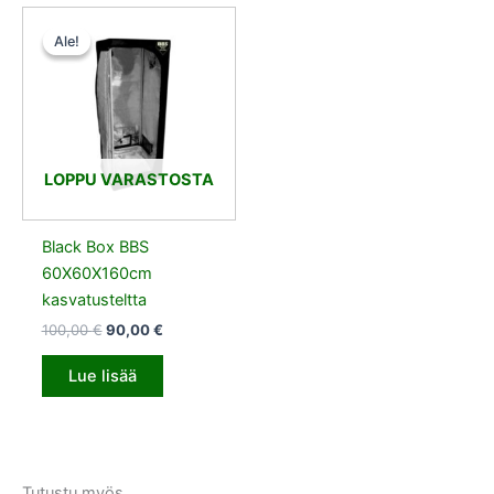
Alkuperäinen
Nykyinen
hinta
hinta
Ale!
Ale!
oli:
on:
100,00 €.
90,00 €.
LOPPU VARASTOSTA
Black Box BBS
60X60X160cm
kasvatusteltta
100,00
€
90,00
€
Lue lisää
Tutustu myös