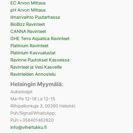
EC Arvon Mittaus
pH Arvon Mittaus
Ilmanvaihto Puutarhassa
BioBizz Ravinteet
CANNA Ravinteet
GHE Terra Aquatica Ravinteet
Platinium Ravinteet
Platinium Kasvualustat
Ravinne Puutokset Kasveissa
Ravinteet ja Vesi Kasveille
Ravinteiden Annostelu
Helsingin Myymälä:
Aukioloajat
Ma-Pe 12-18 La 12-15
Riihipellonkuja 3, 00390 Helsinki
Puh/Signal/WhatsApp:
Puh:+358401462620
info@vihertukku.fi