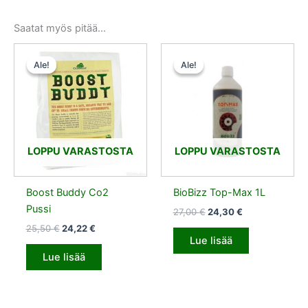
Saatat myös pitää...
Alkuperäinen
Nykyinen
Alkuperäinen
Nykyinen
hinta
hinta
hinta
hinta
Ale!
Ale!
Ale!
Ale!
oli:
on:
oli:
on:
25,50 €.
24,22 €.
27,00 €.
24,30 €.
LOPPU VARASTOSTA
LOPPU VARASTOSTA
Boost Buddy Co2
BioBizz Top-Max 1L
Pussi
27,00
€
24,30
€
25,50
€
24,22
€
Lue lisää
Lue lisää