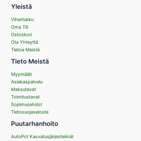
Yleistä
Vihertukku
Oma Tili
Ostoskori
Ota Yhteyttä
Tietoa Meistä
Tieto Meistä
Myymälät
Asiakaspalvelu
Maksutavat
Toimitustavat
Sopimusehdot
Tietosuojaseloste
Puutarhanhoito
AutoPot Kasvatusjärjestelmät