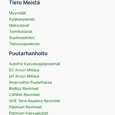
Tieto Meistä
Myymälät
Asiakaspalvelu
Maksutavat
Toimitustavat
Sopimusehdot
Tietosuojaseloste
Puutarhanhoito
AutoPot Kasvatusjärjestelmät
EC Arvon Mittaus
pH Arvon Mittaus
Ilmanvaihto Puutarhassa
BioBizz Ravinteet
CANNA Ravinteet
GHE Terra Aquatica Ravinteet
Platinium Ravinteet
Platinium Kasvualustat