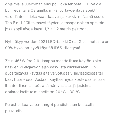
ohjaimia ja uusimman sukupol, joka tehosta LED-valoja
Lumiledsiltä ja Osramilta, mikä luo täydentävä spektrin
valonlähteen, joka vaatii kasvua ja kukkiviin. Nämä uudet
Top Bin -LEDit takaavat täyden ja tasapainoisen spektrin,
joka sopii täydellisesti 1,2 × 1,2 metrin peittoon.
Nyt näkyy vuoden 2021 LED-tankki Clear Glue, mutta se on
99% hyvä, on hyvä käyttää IP65-tiivistystä.
Zeus 465W Pro 2.9 -lamppu mahdollistaa käytön koko
kasvien viljelyjakson ajan kasvusta kukkimiseen! On
suositeltavaa käyttää sitä valvotussa viljelylaatikossa tai
kasvihuoneissa. Voidaan käyttää myös kosteissa tiloissa.
Ihanteellinen lämpötila tämän valaistusjärjestelmän
optimaaliselle toiminnalle on 20 °C – 30 °C.
Perushuoltoa varten tangot puhdistetaan kostealla
puuvillalla.