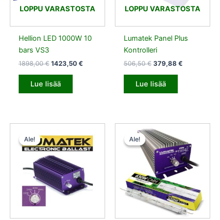
LOPPU VARASTOSTA
LOPPU VARASTOSTA
Hellion LED 1000W 10
Lumatek Panel Plus
bars VS3
Kontrolleri
1898,00
€
1423,50
€
506,50
€
379,88
€
Lue lisää
Lue lisää
Alkuperäinen
Nykyinen
Alkuperäinen
Nykyinen
hinta
hinta
hinta
hinta
Ale!
Ale!
Ale!
Ale!
oli:
on:
oli:
on:
151,00 €.
113,25 €.
404,00 €.
303,00 €.