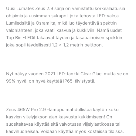
Uusi Lumatek Zeus 2.9 sarja on vamistettu korkealaatuisia
ohjaimia ja uusimman sukupol, joka tehosta LED-valoja
Lumiledsiltä ja Osramilta, mikä luo täydentävä spektrin
valonlähteen, joka vaatii kasvua ja kukkiviin. Nämä uudet
Top Bin -LEDit takaavat täyden ja tasapainoisen spektrin,
joka sopii täydellisesti 1,2 × 1,2 metrin peittoon.
Nyt näkyy vuoden 2021 LED-tankki Clear Glue, mutta se on
99% hyvä, on hyvä käyttää IP65-tiivistystä.
Zeus 465W Pro 2.9 -lamppu mahdollistaa käytön koko
kasvien viljelyjakson ajan kasvusta kukkimiseen! On
suositeltavaa käyttää sitä valvotussa viljelylaatikossa tai
kasvihuoneissa. Voidaan käyttää myös kosteissa tiloissa.