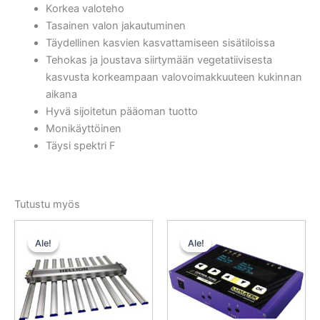
Korkea valoteho
Tasainen valon jakautuminen
Täydellinen kasvien kasvattamiseen sisätiloissa
Tehokas ja joustava siirtymään vegetatiivisesta
kasvusta korkeampaan valovoimakkuuteen kukinnan
aikana
Hyvä sijoitetun pääoman tuotto
Monikäyttöinen
Täysi spektri F
Tutustu myös
Alkuperäinen
Nykyinen
Alkuperäinen
Nykyinen
hinta
hinta
hinta
hinta
Ale!
Ale!
Ale!
Ale!
oli:
on:
oli:
on:
1898,00 €.
1423,50 €.
506,50 €.
379,88 €.