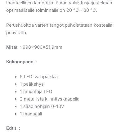
Ihanteellinen lämpötila tämän valaistusjärjestelmän
optimaaliselle toiminnalle on 20 °C – 30 °C.
Perushuoltoa varten tangot puhdistetaan kostealla
puuvillalla.
Mitat
: 998x900x51,9mm
Kokoonpano
:
5 LED-valopalkkia
1 pääkehys
1 muuntaja LED
2 metallista kiinnityskaapelia
1 säädinohjain 0-10V
1 manuaali
Edut
: