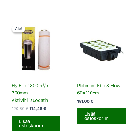
Alkuperäinen
Nykyinen
hinta
hinta
Ale!
Ale!
oli:
on:
120,50 €.
114,48 €.
Hy Filter 800m³/h
Platinium Ebb & Flow
200mm
60x110cm
Aktiivihiilisuodatin
151,00
€
120,50
€
114,48
€
Lisää
ostoskoriin
Lisää
ostoskoriin