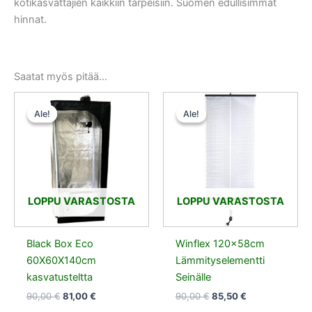
kotikasvattajien kaikkiin tarpeisiin. Suomen edullisimmat
hinnat.
Saatat myös pitää...
Alkuperäinen
Nykyinen
Alkuperäinen
Nykyinen
hinta
hinta
hinta
hinta
Ale!
Ale!
Ale!
Ale!
oli:
on:
oli:
on:
90,00 €.
81,00 €.
90,00 €.
85,50 €.
LOPPU VARASTOSTA
LOPPU VARASTOSTA
Black Box Eco
Winflex 120x58cm
60X60X140cm
Lämmityselementti
kasvatusteltta
Seinälle
90,00
€
81,00
€
90,00
€
85,50
€