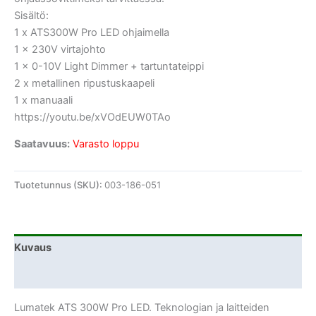
Sisältö:
1 x ATS300W Pro LED ohjaimella
1 x 230V virtajohto
1 x 0-10V Light Dimmer + tartuntateippi
2 x metallinen ripustuskaapeli
1 x manuaali
https://youtu.be/xVOdEUW0TAo
Saatavuus:
Varasto loppu
Tuotetunnus (SKU):
003-186-051
Kuvaus
Lisätiedot
Lumatek ATS 300W Pro LED. Teknologian ja laitteiden