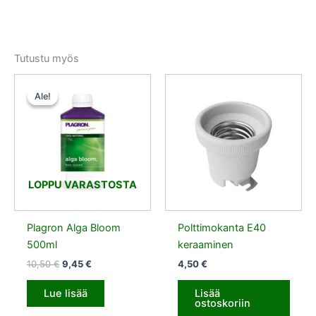
Tutustu myös
Alkuperäinen
Nykyinen
hinta
hinta
Ale!
Ale!
oli:
on:
10,50 €.
9,45 €.
LOPPU VARASTOSTA
Plagron Alga Bloom
Polttimokanta E40
500ml
keraaminen
10,50
€
9,45
€
4,50
€
Lue lisää
Lisää
ostoskoriin