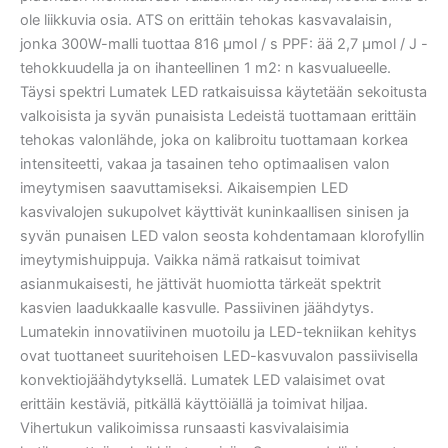
ole liikkuvia osia. ATS on erittäin tehokas kasvavalaisin,
jonka 300W-malli tuottaa 816 µmol / s PPF: ää 2,7 µmol / J -
tehokkuudella ja on ihanteellinen 1 m2: n kasvualueelle.
Täysi spektri Lumatek LED ratkaisuissa käytetään sekoitusta
valkoisista ja syvän punaisista Ledeistä tuottamaan erittäin
tehokas valonlähde, joka on kalibroitu tuottamaan korkea
intensiteetti, vakaa ja tasainen teho optimaalisen valon
imeytymisen saavuttamiseksi. Aikaisempien LED
kasvivalojen sukupolvet käyttivät kuninkaallisen sinisen ja
syvän punaisen LED valon seosta kohdentamaan klorofyllin
imeytymishuippuja. Vaikka nämä ratkaisut toimivat
asianmukaisesti, he jättivät huomiotta tärkeät spektrit
kasvien laadukkaalle kasvulle. Passiivinen jäähdytys.
Lumatekin innovatiivinen muotoilu ja LED-tekniikan kehitys
ovat tuottaneet suuritehoisen LED-kasvuvalon passiivisella
konvektiojäähdytyksellä. Lumatek LED valaisimet ovat
erittäin kestäviä, pitkällä käyttöiällä ja toimivat hiljaa.
Vihertukun valikoimissa runsaasti kasvivalaisimia