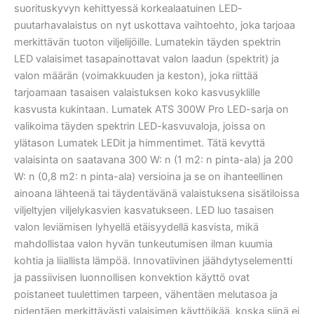
suorituskyvyn kehittyessä korkealaatuinen LED-
puutarhavalaistus on nyt uskottava vaihtoehto, joka tarjoaa
merkittävän tuoton viljelijöille. Lumatekin täyden spektrin
LED valaisimet tasapainottavat valon laadun (spektrit) ja
valon määrän (voimakkuuden ja keston), joka riittää
tarjoamaan tasaisen valaistuksen koko kasvusyklille
kasvusta kukintaan. Lumatek ATS 300W Pro LED-sarja on
valikoima täyden spektrin LED-kasvuvaloja, joissa on
ylätason Lumatek LEDit ja himmentimet. Tätä kevyttä
valaisinta on saatavana 300 W: n (1 m2: n pinta-ala) ja 200
W: n (0,8 m2: n pinta-ala) versioina ja se on ihanteellinen
ainoana lähteenä tai täydentävänä valaistuksena sisätiloissa
viljeltyjen viljelykasvien kasvatukseen. LED luo tasaisen
valon leviämisen lyhyellä etäisyydellä kasvista, mikä
mahdollistaa valon hyvän tunkeutumisen ilman kuumia
kohtia ja liiallista lämpöä. Innovatiivinen jäähdytyselementti
ja passiivisen luonnollisen konvektion käyttö ovat
poistaneet tuulettimen tarpeen, vähentäen melutasoa ja
pidentäen merkittävästi valaisimen käyttöikää, koska siinä ei