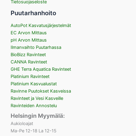
Tietosuojaseloste
Puutarhanhoito
AutoPot Kasvatusjärjestelmät
EC Arvon Mittaus
pH Arvon Mittaus
Ilmanvaihto Puutarhassa
BioBizz Ravinteet
CANNA Ravinteet
GHE Terra Aquatica Ravinteet
Platinium Ravinteet
Platinium Kasvualustat
Ravinne Puutokset Kasveissa
Ravinteet ja Vesi Kasveille
Ravinteiden Annostelu
Helsingin Myymälä:
Aukioloajat
Ma-Pe 12-18 La 12-15