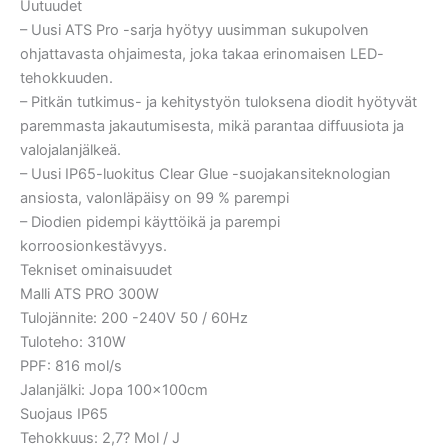
Uutuudet
– Uusi ATS Pro -sarja hyötyy uusimman sukupolven
ohjattavasta ohjaimesta, joka takaa erinomaisen LED-
tehokkuuden.
– Pitkän tutkimus- ja kehitystyön tuloksena diodit hyötyvät
paremmasta jakautumisesta, mikä parantaa diffuusiota ja
valojalanjälkeä.
– Uusi IP65-luokitus Clear Glue -suojakansiteknologian
ansiosta, valonläpäisy on 99 % parempi
– Diodien pidempi käyttöikä ja parempi
korroosionkestävyys.
Tekniset ominaisuudet
Malli ATS PRO 300W
Tulojännite: 200 -240V 50 / 60Hz
Tuloteho: 310W
PPF: 816 mol/s
Jalanjälki: Jopa 100x100cm
Suojaus IP65
Tehokkuus: 2,7? Mol / J