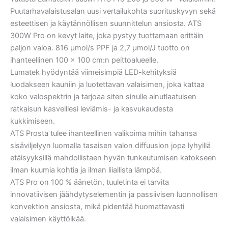
Puutarhavalaistusalan uusi vertailukohta suorituskyvyn sekä
esteettisen ja käytännöllisen suunnittelun ansiosta. ATS
300W Pro on kevyt laite, joka pystyy tuottamaan erittäin
paljon valoa. 816 µmol/s PPF ja 2,7 µmol/J tuotto on
ihanteellinen 100 x 100 cm:n peittoalueelle.
Lumatek hyödyntää viimeisimpiä LED-kehityksiä
luodakseen kauniin ja luotettavan valaisimen, joka kattaa
koko valospektrin ja tarjoaa siten sinulle ainutlaatuisen
ratkaisun kasveillesi leviämis- ja kasvukaudesta
kukkimiseen.
ATS Prosta tulee ihanteellinen valikoima mihin tahansa
sisäviljelyyn luomalla tasaisen valon diffuusion jopa lyhyillä
etäisyyksillä mahdollistaen hyvän tunkeutumisen katokseen
ilman kuumia kohtia ja ilman liiallista lämpöä.
ATS Pro on 100 % äänetön, tuuletinta ei tarvita
innovatiivisen jäähdytyselementin ja passiivisen luonnollisen
konvektion ansiosta, mikä pidentää huomattavasti
valaisimen käyttöikää.