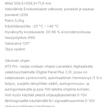
Mitat 559,5×559,5×71,6 mm
Valonlähde Ensiluokkaiset valkoiset, punaiset ja kaukaa
punaiset LEDit
Paino 5,2kg
Käyttölämpötila: -20 °C – +40 °C
Hyväksytty kosteusaste: 20–90 % ei kondensoituvaa
Vesi/pölytiivis IP65
Valokulma 120°
Täysi spektri
Ulkoinen ohjain
ATS Pro -sarjaa voidaan ohjata Lumatekin digitaalisella
valaistusohjaimella (Digital Panel Plus 2.0), jossa on
valaistuksen synkronointi, automaattinen himmennys (1 %:n
lisäys), suojattu lämpötilan säätö, auringonnousu- ja
auringonlaskutila ja jopa 100 laitetta ohjainta kohden.
Voit myös käyttää yleistä ohjausjärjestelmää 0-10V
lähtösignaalilla käyttämällä RJ-signaalimuunninta 0-10V
ohjaussovittimeksi tarvittaessa.