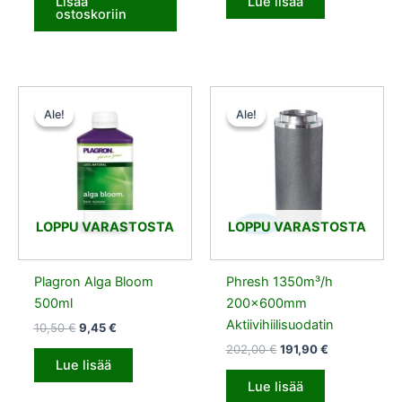
Lisää
Lue lisää
ostoskoriin
Alkuperäinen
Nykyinen
Alkuperäinen
Nykyinen
hinta
hinta
hinta
hinta
Ale!
Ale!
Ale!
Ale!
oli:
on:
oli:
on:
10,50 €.
9,45 €.
202,00 €.
191,90 €.
LOPPU VARASTOSTA
LOPPU VARASTOSTA
Plagron Alga Bloom
Phresh 1350m³/h
500ml
200x600mm
Aktiivihiilisuodatin
10,50
€
9,45
€
202,00
€
191,90
€
Lue lisää
Lue lisää