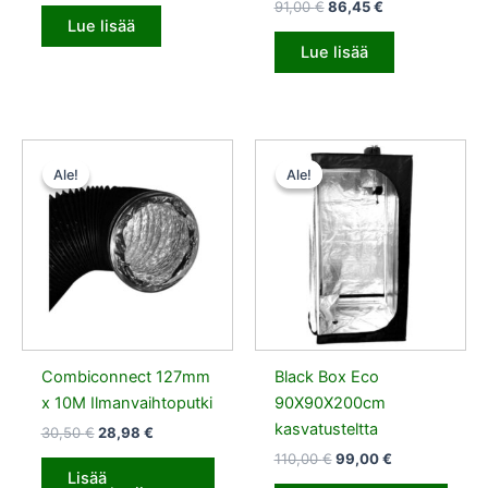
91,00
€
86,45
€
Lue lisää
Lue lisää
Alkuperäinen
Nykyinen
Alkuperäinen
Nykyinen
hinta
hinta
hinta
hinta
Ale!
Ale!
Ale!
Ale!
oli:
on:
oli:
on:
30,50 €.
28,98 €.
110,00 €.
99,00 €.
Combiconnect 127mm
Black Box Eco
x 10M Ilmanvaihtoputki
90X90X200cm
kasvatusteltta
30,50
€
28,98
€
110,00
€
99,00
€
Lisää