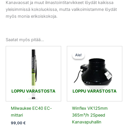
Kanavaosat ja muut ilmastointitarvikkeet löydät kaikissa
yleisimmissä kokoluokissa, mutta valikoimistamme löydät
myös monia erikoiskokoja.
Saatat myös pitää...
Alkuperäinen
Nykyinen
hinta
hinta
Ale!
Ale!
oli:
on:
91,00 €.
86,45 €.
LOPPU VARASTOSTA
LOPPU VARASTOSTA
Milwaukee EC40 EC-
Winflex VK125mm
mittari
365m³/h 2Speed
Kanavapuhallin
99,00
€