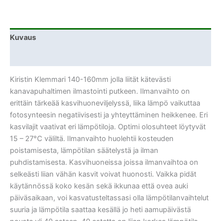
Kuvaus
Lisätiedot
Kiristin Klemmari 140-160mm jolla liität kätevästi
kanavapuhaltimen ilmastointi putkeen. Ilmanvaihto on
erittäin tärkeää kasvihuoneviljelyssä, liika lämpö vaikuttaa
fotosynteesin negatiivisesti ja yhteyttäminen heikkenee. Eri
kasvilajit vaativat eri lämpötiloja. Optimi olosuhteet löytyvät
15 – 27°C väliltä. Ilmanvaihto huolehtii kosteuden
poistamisesta, lämpötilan säätelystä ja ilman
puhdistamisesta. Kasvihuoneissa joissa ilmanvaihtoa on
selkeästi liian vähän kasvit voivat huonosti. Vaikka pidät
käytännössä koko kesän sekä ikkunaa että ovea auki
päiväsaikaan, voi kasvatusteltassasi olla lämpötilanvaihtelut
suuria ja lämpötila saattaa kesällä jo heti aamupäivästä