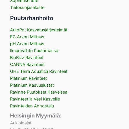
Sopimusehdot
Tietosuojaseloste
Puutarhanhoito
AutoPot Kasvatusjärjestelmät
EC Arvon Mittaus
pH Arvon Mittaus
Ilmanvaihto Puutarhassa
BioBizz Ravinteet
CANNA Ravinteet
GHE Terra Aquatica Ravinteet
Platinium Ravinteet
Platinium Kasvualustat
Ravinne Puutokset Kasveissa
Ravinteet ja Vesi Kasveille
Ravinteiden Annostelu
Helsingin Myymälä:
Aukioloajat