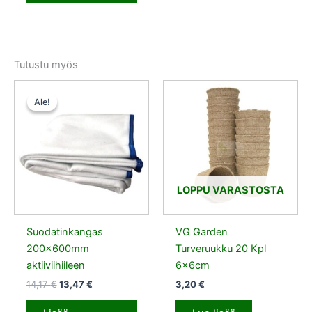
Tutustu myös
Alkuperäinen
Nykyinen
hinta
hinta
Ale!
Ale!
oli:
on:
14,17 €.
13,47 €.
LOPPU VARASTOSTA
Suodatinkangas
VG Garden
200x600mm
Turveruukku 20 Kpl
aktiiviihiileen
6x6cm
14,17
€
13,47
€
3,20
€