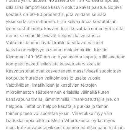
nousta yli 40 asteen. 40 astetta on liian korkea lämpötila,
sillä siinä lämpötilassa kasvin solut alkavat paistua. Sopiva
kosteus on 60–80 prosenttia, jota voidaan seurata
yksinkertaisilla mittareilla. Liian kuivaa ilmaa kostutetaan
ilmankostuttimella. kasvien tulisi kuivahtaa ennen yötä, sillä
monet sienitaudit leviävät helposti kasvustossa.
Valikoimistamme löydät kaikki tarvittavat välineet
kasvihuoneviljelyyn ja sadon maksimointiin. Kiristin
Klemmari 140-160mm on hyvä asennusapu ja niillä saadaan
kompakti paketti erilaisista kasvatustarvikkeista.
Kasvatusteltat ovat kasvattaneet massiivisesti suosiotaan
kotipuutarhureiden valikoimissa jo useita vuosia.
Valotiiviiden, ilmatiiviiden ja kestävien telttojen
mikroilmaston sääteleminen erilaisilla välineillä kuten
kanavapuhaltimilla, lämmittimillä, ilmankostuttajilla jne. on
helppoa. Teltat on helppo kasata ja purkaa ja tämän
toimenpiteen voi suorittaa yksin. Vihertukku myy vain
laadukkaimpia telttoja. Meiltä Vihertukusta löydät myös
muut kotikasvatustarvikkeet suomen edullisimpaan hintaan.