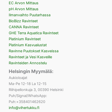
EC Arvon Mittaus
pH Arvon Mittaus
Ilmanvaihto Puutarhassa
BioBizz Ravinteet
CANNA Ravinteet
GHE Terra Aquatica Ravinteet
Platinium Ravinteet
Platinium Kasvualustat
Ravinne Puutokset Kasveissa
Ravinteet ja Vesi Kasveille
Ravinteiden Annostelu
Helsingin Myymälä:
Aukioloajat
Ma-Pe 12-18 La 12-15
Riihipellonkuja 3, 00390 Helsinki
Puh/Signal/WhatsApp:
Puh:+358401462620
info@vihertukku.fi