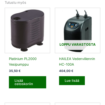
Tutustu myös
LOPPU VARASTOSTA
Platinium PL2000
HAILEA Vedenviilennin
Vesipumppu
HC-100A
35,50
€
404,00
€
Lisää
Lue lisää
ostoskoriin