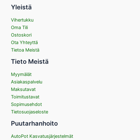
Yleistä
Vihertukku
Oma Tili
Ostoskori
Ota Yhteyttä
Tietoa Meistä
Tieto Meistä
Myymälät
Asiakaspalvelu
Maksutavat
Toimitustavat
Sopimusehdot
Tietosuojaseloste
Puutarhanhoito
AutoPot Kasvatusjärjestelmät