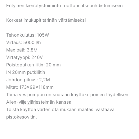
Erityinen kierrätystoiminto roottorin itsepuhdistumiseen
Korkeat imukupit tärinän välttämiseksi
Tehonkulutus: 105W
Virtaus: 5000 l/h
Max pää: 3,8M
Virtatyyppi: 240V
Poistoputken liitin: 20 mm
IN 20mm putkiliitin
Johdon pituus: 2,2M
Mitat: 173x99x118mm
Tämä vesipumppu on suoraan käyttökelpoinen täydellisen
Alien-viljelyjärjestelmän kanssa.
Toista käyttöä varten ota mukaan maatasi vastaava
pistokesovitin.