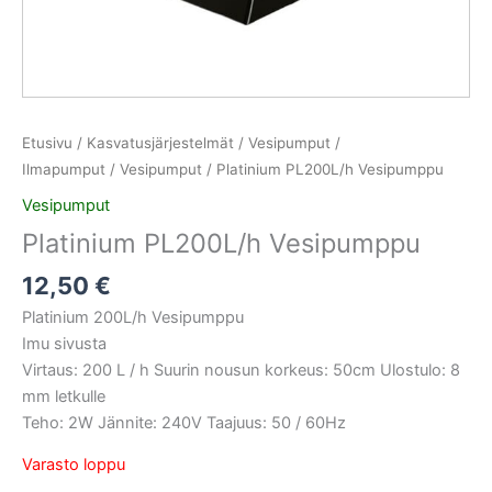
Etusivu
/
Kasvatusjärjestelmät
/
Vesipumput /
Ilmapumput
/
Vesipumput
/ Platinium PL200L/h Vesipumppu
Vesipumput
Platinium PL200L/h Vesipumppu
12,50
€
Platinium 200L/h Vesipumppu
Imu sivusta
Virtaus: 200 L / h
Suurin nousun korkeus: 50cm
Ulostulo: 8
mm letkulle
Teho: 2W
J
ännite: 240V
Taajuus: 50 / 60Hz
Varasto loppu