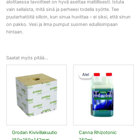
aloittaessa tavoitteet on hyvä asettaa maltillisesti. Istuta
vain sellaista, mitä sinä ja perheesi todella syötte. Tee
puutarhatöitä silloin, kun sinua huvittaa – ei siksi, että sinun
on pakko. Vesi ja ilma pumput suomen edullisimpaan
hintaan.
Saatat myös pitää...
Alkuperäinen
Nykyinen
hinta
hinta
Ale!
Ale!
oli:
on:
18,50 €.
16,65 €.
Grodan Kivivillakuutio
Canna Rhizotonic