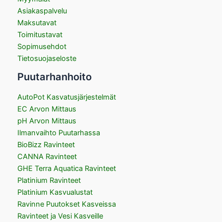
Asiakaspalvelu
Maksutavat
Toimitustavat
Sopimusehdot
Tietosuojaseloste
Puutarhanhoito
AutoPot Kasvatusjärjestelmät
EC Arvon Mittaus
pH Arvon Mittaus
Ilmanvaihto Puutarhassa
BioBizz Ravinteet
CANNA Ravinteet
GHE Terra Aquatica Ravinteet
Platinium Ravinteet
Platinium Kasvualustat
Ravinne Puutokset Kasveissa
Ravinteet ja Vesi Kasveille