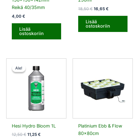
150x150x142mm
250ml
Reikä 40/35mm
18,50
€
16,65
€
4,00
€
Lisää
ostoskoriin
Lisää
ostoskoriin
Alkuperäinen
Nykyinen
hinta
hinta
Ale!
Ale!
oli:
on:
12,50 €.
11,25 €.
Hesi Hydro Bloom 1L
Platinium Ebb & Flow
80x80cm
12,50
€
11,25
€