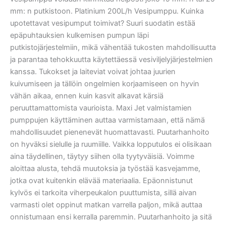
mm: n putkistoon. Platinium 200L/h Vesipumppu. Kuinka
upotettavat vesipumput toimivat? Suuri suodatin estää
epäpuhtauksien kulkemisen pumpun läpi
putkistojärjestelmiin, mikä vähentää tukosten mahdollisuutta
ja parantaa tehokkuutta käytettäessä vesiviljelyjärjestelmien
kanssa. Tukokset ja laiteviat voivat johtaa juurien
kuivumiseen ja tällöin ongelmien korjaamiseen on hyvin
vähän aikaa, ennen kuin kasvit alkavat kärsiä
peruuttamattomista vaurioista. Maxi Jet valmistamien
pumppujen käyttäminen auttaa varmistamaan, että nämä
mahdollisuudet pienenevät huomattavasti. Puutarhanhoito
on hyväksi sielulle ja ruumiille. Vaikka lopputulos ei olisikaan
aina täydellinen, täytyy siihen olla tyytyväisiä. Voimme
aloittaa alusta, tehdä muutoksia ja työstää kasvejamme,
jotka ovat kuitenkin elävää materiaalia. Epäonnistunut
kylvös ei tarkoita viherpeukalon puuttumista, sillä aivan
varmasti olet oppinut matkan varrella paljon, mikä auttaa
onnistumaan ensi kerralla paremmin. Puutarhanhoito ja sitä