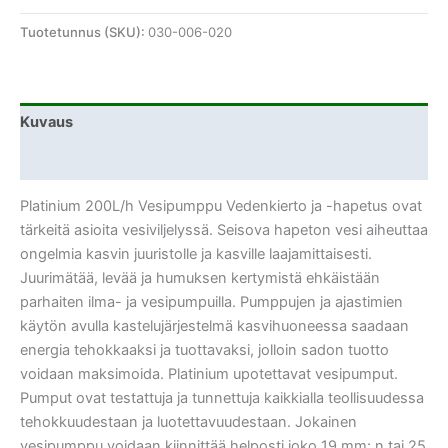
Tuotetunnus (SKU):
030-006-020
Kuvaus
Lisätiedot
Platinium 200L/h Vesipumppu Vedenkierto ja -hapetus ovat
tärkeitä asioita vesiviljelyssä. Seisova hapeton vesi aiheuttaa
ongelmia kasvin juuristolle ja kasville laajamittaisesti.
Juurimätää, levää ja humuksen kertymistä ehkäistään
parhaiten ilma- ja vesipumpuilla. Pumppujen ja ajastimien
käytön avulla kastelujärjestelmä kasvihuoneessa saadaan
energia tehokkaaksi ja tuottavaksi, jolloin sadon tuotto
voidaan maksimoida. Platinium upotettavat vesipumput.
Pumput ovat testattuja ja tunnettuja kaikkialla teollisuudessa
tehokkuudestaan ja luotettavuudestaan. Jokainen
vesipumppu voidaan kiinnittää helposti joko 19 mm: n tai 25