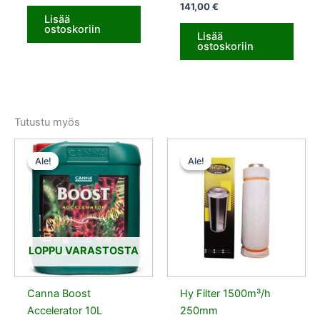
141,00
€
Lisää
ostoskoriin
Lisää
ostoskoriin
Tutustu myös
Alkuperäinen
Nykyinen
Alkuperäinen
Nykyinen
hinta
hinta
hinta
hinta
Ale!
Ale!
Ale!
Ale!
oli:
on:
oli:
on:
500,00 €.
450,00 €.
135,00 €.
128,25 €.
LOPPU VARASTOSTA
Canna Boost
Hy Filter 1500m³/h
Accelerator 10L
250mm