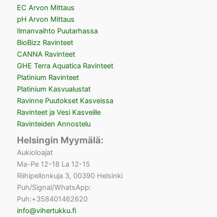
EC Arvon Mittaus
pH Arvon Mittaus
Ilmanvaihto Puutarhassa
BioBizz Ravinteet
CANNA Ravinteet
GHE Terra Aquatica Ravinteet
Platinium Ravinteet
Platinium Kasvualustat
Ravinne Puutokset Kasveissa
Ravinteet ja Vesi Kasveille
Ravinteiden Annostelu
Helsingin Myymälä:
Aukioloajat
Ma-Pe 12-18 La 12-15
Riihipellonkuja 3, 00390 Helsinki
Puh/Signal/WhatsApp:
Puh:+358401462620
info@vihertukku.fi