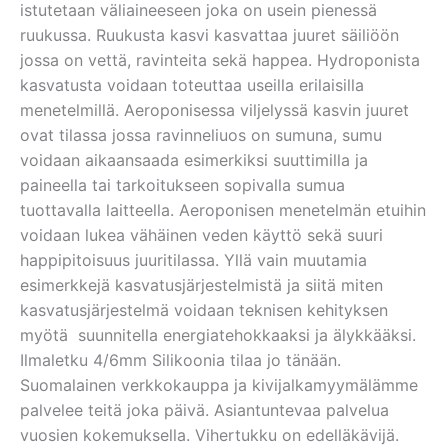
istutetaan väliaineeseen joka on usein pienessä
ruukussa. Ruukusta kasvi kasvattaa juuret säiliöön
jossa on vettä, ravinteita sekä happea. Hydroponista
kasvatusta voidaan toteuttaa useilla erilaisilla
menetelmillä. Aeroponisessa viljelyssä kasvin juuret
ovat tilassa jossa ravinneliuos on sumuna, sumu
voidaan aikaansaada esimerkiksi suuttimilla ja
paineella tai tarkoitukseen sopivalla sumua
tuottavalla laitteella. Aeroponisen menetelmän etuihin
voidaan lukea vähäinen veden käyttö sekä suuri
happipitoisuus juuritilassa. Yllä vain muutamia
esimerkkejä kasvatusjärjestelmistä ja siitä miten
kasvatusjärjestelmä voidaan teknisen kehityksen
myötä suunnitella energiatehokkaaksi ja älykkääksi.
Ilmaletku 4/6mm Silikoonia tilaa jo tänään.
Suomalainen verkkokauppa ja kivijalkamyymälämme
palvelee teitä joka päivä. Asiantuntevaa palvelua
vuosien kokemuksella. Vihertukku on edelläkävijä.