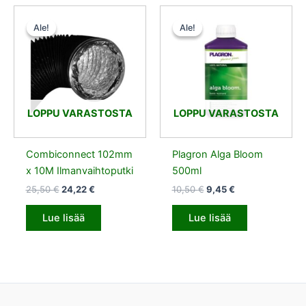
Alkuperäinen
Nykyinen
Alkuperäinen
Nykyinen
hinta
hinta
hinta
hinta
Ale!
Ale!
Ale!
Ale!
oli:
on:
oli:
on:
25,50 €.
24,22 €.
10,50 €.
9,45 €.
LOPPU VARASTOSTA
LOPPU VARASTOSTA
Combiconnect 102mm
Plagron Alga Bloom
x 10M Ilmanvaihtoputki
500ml
25,50
€
24,22
€
10,50
€
9,45
€
Lue lisää
Lue lisää