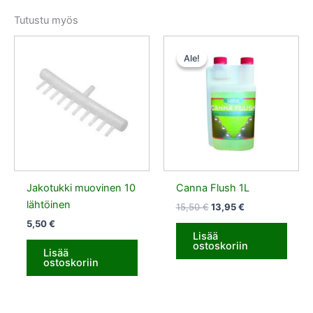
Tutustu myös
Alkuperäinen
Nykyinen
hinta
hinta
Ale!
Ale!
oli:
on:
15,50 €.
13,95 €.
Jakotukki muovinen 10
Canna Flush 1L
lähtöinen
15,50
€
13,95
€
5,50
€
Lisää
ostoskoriin
Lisää
ostoskoriin