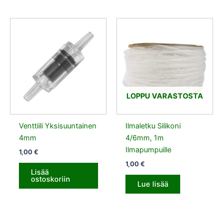
LOPPU VARASTOSTA
Venttiili Yksisuuntainen
Ilmaletku Silikoni
4mm
4/6mm, 1m
Ilmapumpuille
1,00
€
1,00
€
Lisää
ostoskoriin
Lue lisää