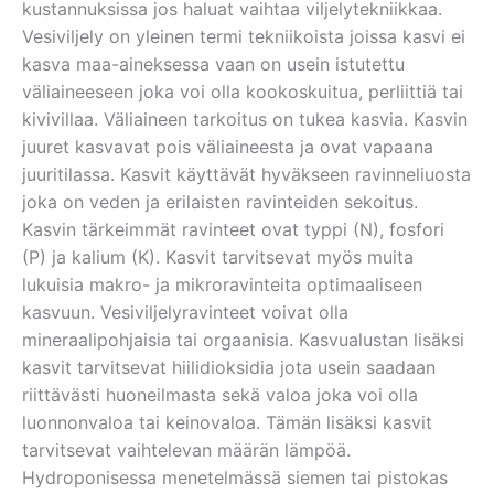
kustannuksissa jos haluat vaihtaa viljelytekniikkaa.
Vesiviljely on yleinen termi tekniikoista joissa kasvi ei
kasva maa-aineksessa vaan on usein istutettu
väliaineeseen joka voi olla kookoskuitua, perliittiä tai
kivivillaa. Väliaineen tarkoitus on tukea kasvia. Kasvin
juuret kasvavat pois väliaineesta ja ovat vapaana
juuritilassa. Kasvit käyttävät hyväkseen ravinneliuosta
joka on veden ja erilaisten ravinteiden sekoitus.
Kasvin tärkeimmät ravinteet ovat typpi (N), fosfori
(P) ja kalium (K). Kasvit tarvitsevat myös muita
lukuisia makro- ja mikroravinteita optimaaliseen
kasvuun. Vesiviljelyravinteet voivat olla
mineraalipohjaisia tai orgaanisia. Kasvualustan lisäksi
kasvit tarvitsevat hiilidioksidia jota usein saadaan
riittävästi huoneilmasta sekä valoa joka voi olla
luonnonvaloa tai keinovaloa. Tämän lisäksi kasvit
tarvitsevat vaihtelevan määrän lämpöä.
Hydroponisessa menetelmässä siemen tai pistokas