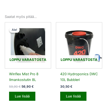
Saatat myös pitää...
Alkuperäinen
Nykyinen
hinta
hinta
Ale!
Ale!
oli:
on:
59,90 €.
56,90 €.
LOPPU VARASTOSTA
LOPPU VARASTOSTA
Winflex Mist Pro 8
420 Hydroponics DWC
Ilmankostutin 8L
10L Bubbleri
59,90
€
56,90
€
30,50
€
Lue lisää
Lue lisää