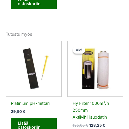
ostoskoriin
Tutustu myös
Alkuperäinen
Nykyinen
hinta
hinta
Ale!
Ale!
oli:
on:
135,00 €.
128,25 €.
Platinium pH-mittari
Hy Filter 1000m³/h
250mm
29,50
€
Aktiivihiilisuodatin
Lisää
135,00
€
128,25
€
ostoskoriin