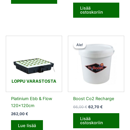
Lisää
ostoskoriin
Alkuperäinen
Nykyinen
hinta
hinta
Ale!
Ale!
oli:
on:
66,00 €.
62,70 €.
LOPPU VARASTOSTA
Platinium Ebb & Flow
Boost Co2 Recharge
120x120cm
66,00
€
62,70
€
262,00
€
Lisää
ostoskoriin
Lue lisää