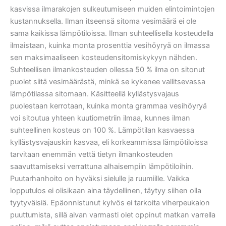
kasvissa ilmarakojen sulkeutumiseen muiden elintoimintojen
kustannuksella. Ilman itseensä sitoma vesimäärä ei ole
sama kaikissa lämpötiloissa. Ilman suhteellisella kosteudella
ilmaistaan, kuinka monta prosenttia vesihöyryä on ilmassa
sen maksimaaliseen kosteudensitomiskykyyn nähden.
Suhteellisen ilmankosteuden ollessa 50 % ilma on sitonut
puolet siitä vesimäärästä, minkä se kykenee vallitsevassa
lämpötilassa sitomaan. Käsitteellä kyllästysvajaus
puolestaan kerrotaan, kuinka monta grammaa vesihöyryä
voi sitoutua yhteen kuutiometriin ilmaa, kunnes ilman
suhteellinen kosteus on 100 %. Lämpötilan kasvaessa
kyllästysvajauskin kasvaa, eli korkeammissa lämpötiloissa
tarvitaan enemmän vettä tietyn ilmankosteuden
saavuttamiseksi verrattuna alhaisempiin lämpötiloihin.
Puutarhanhoito on hyväksi sielulle ja ruumiille. Vaikka
lopputulos ei olisikaan aina täydellinen, täytyy siihen olla
tyytyväisiä. Epäonnistunut kylvös ei tarkoita viherpeukalon
puuttumista, sillä aivan varmasti olet oppinut matkan varrella