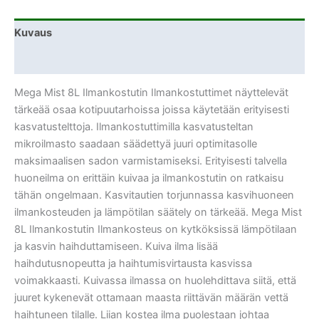
Kuvaus
Lisätiedot
Mega Mist 8L Ilmankostutin Ilmankostuttimet näyttelevät
tärkeää osaa kotipuutarhoissa joissa käytetään erityisesti
kasvatustelttoja. Ilmankostuttimilla kasvatusteltan
mikroilmasto saadaan säädettyä juuri optimitasolle
maksimaalisen sadon varmistamiseksi. Erityisesti talvella
huoneilma on erittäin kuivaa ja ilmankostutin on ratkaisu
tähän ongelmaan. Kasvitautien torjunnassa kasvihuoneen
ilmankosteuden ja lämpötilan säätely on tärkeää. Mega Mist
8L Ilmankostutin Ilmankosteus on kytköksissä lämpötilaan
ja kasvin haihduttamiseen. Kuiva ilma lisää
haihdutusnopeutta ja haihtumisvirtausta kasvissa
voimakkaasti. Kuivassa ilmassa on huolehdittava siitä, että
juuret kykenevät ottamaan maasta riittävän määrän vettä
haihtuneen tilalle. Liian kostea ilma puolestaan johtaa