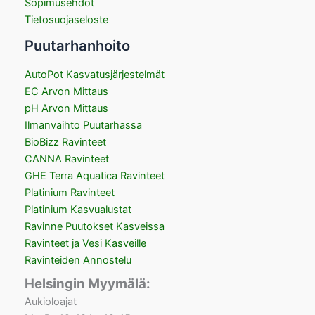
Sopimusehdot
Tietosuojaseloste
Puutarhanhoito
AutoPot Kasvatusjärjestelmät
EC Arvon Mittaus
pH Arvon Mittaus
Ilmanvaihto Puutarhassa
BioBizz Ravinteet
CANNA Ravinteet
GHE Terra Aquatica Ravinteet
Platinium Ravinteet
Platinium Kasvualustat
Ravinne Puutokset Kasveissa
Ravinteet ja Vesi Kasveille
Ravinteiden Annostelu
Helsingin Myymälä:
Aukioloajat