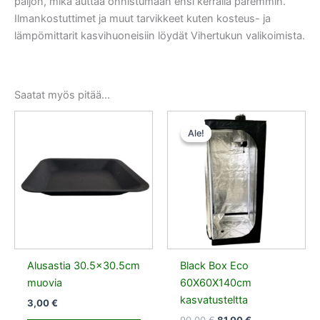
paljon, mikä auttaa onnistumaan ensi kerralla paremmin.
Ilmankostuttimet ja muut tarvikkeet kuten kosteus- ja
lämpömittarit kasvihuoneisiin löydät Vihertukun valikoimista.
Saatat myös pitää...
Alkuperäinen
Nykyinen
hinta
hinta
Ale!
Ale!
oli:
on:
90,00 €.
81,00 €.
Alusastia 30.5×30.5cm
Black Box Eco
muovia
60X60X140cm
kasvatusteltta
3,00
€
90,00
€
81,00
€