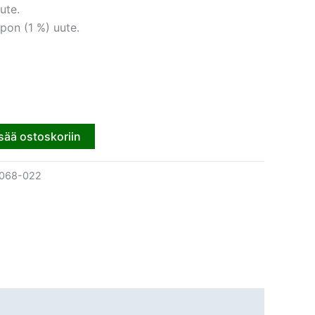
ute.
pon (1 %) uute.
sää ostoskoriin
068-022