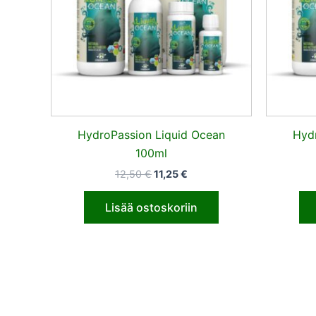
HydroPassion Liquid Ocean
Hyd
100ml
12,50
€
11,25
€
Lisää ostoskoriin