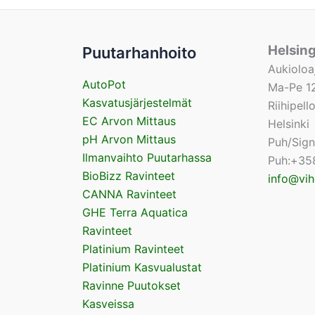
Helsin
Puutarhanhoito
Aukioloa
AutoPot
Ma-Pe 12
Kasvatusjärjestelmät
Riihipel
EC Arvon Mittaus
Helsinki
pH Arvon Mittaus
Puh/Sig
Ilmanvaihto Puutarhassa
Puh:+35
BioBizz Ravinteet
info@vih
CANNA Ravinteet
GHE Terra Aquatica
Ravinteet
Platinium Ravinteet
Platinium Kasvualustat
Ravinne Puutokset
Kasveissa