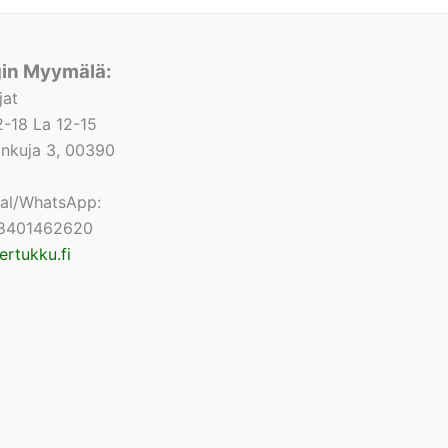
gin Myymälä:
jat
-18 La 12-15
lonkuja 3, 00390
nal/WhatsApp:
8401462620
ertukku.fi