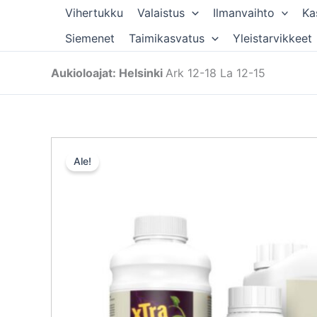
Siirry
Vihertukku
Valaistus
Ilmanvaihto
Ka
sisältöön
Siemenet
Taimikasvatus
Yleistarvikkeet
Aukioloajat: Helsinki
Ark 12-18 La 12-15
Ale!