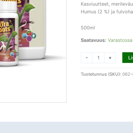
Kasviuutteet, merileväu
Humus (2 %) ja fulvoha
500ml
Saatavuus:
Varastossa
-
+
Li
Tuotetunnus (SKU):
062-