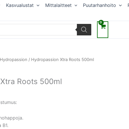
Kasvualustat
Mittalaitteet
Puutarhanhoito
räinen
Nykyinen
Hydropassion
/ Hydropassion Xtra Roots 500ml
hinta
on:
Xtra Roots 500ml
.
37,35 €.
€
ostumus:
inohappoja.
a B1.