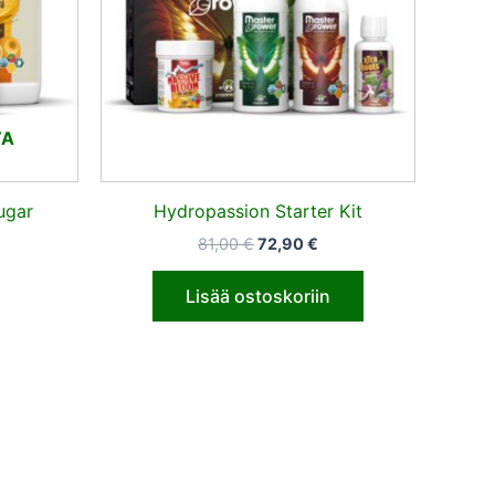
TA
ugar
Hydropassion Starter Kit
81,00
€
72,90
€
Lisää ostoskoriin