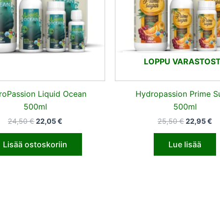
LOPPU VARASTOS
roPassion Liquid Ocean
Hydropassion Prime S
500ml
500ml
24,50
€
22,05
€
25,50
€
22,95
€
Lisää ostoskoriin
Lue lisää