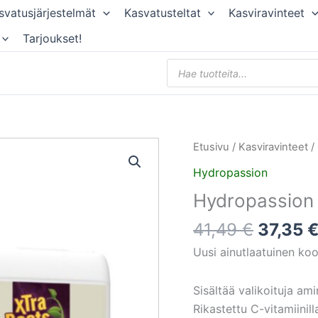
svatusjärjestelmät
Kasvatusteltat
Kasviravinteet
Tarjoukset!
Products
search
Alkupe
Hydropassion
Etusivu
/
Kasviravinteet
/
hinta
Xtra
Hydropassion
oli:
Roots
Hydropassion 
41,49 €
500ml
määrä
41,49
€
37,35
Uusi ainutlaatuinen ko
Sisältää valikoituja am
Rikastettu C-vitamiinill