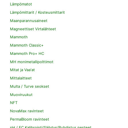
Lämpömatot
Lämpömittarit / Kosteusmittarit
Maanparannusaineet
Magneettiset Virtalähteet
Mammoth
Mammoth Classic+
Mammoth Pro+ HC
MH monimetallipolttimot
Mitat ja Vaa'at
Mittalaitteet
Multa / Turve seokset
Muoviruukut
NFT
NovaMax ravinteet
PermaBloom ravinteet
pH / EC Kalibrointi/Säilytys/Puhdistus nesteet