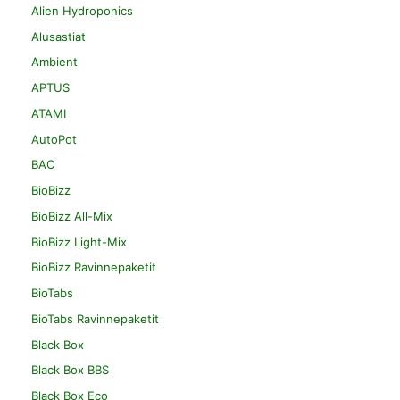
Alien Hydroponics
Alusastiat
Ambient
APTUS
ATAMI
AutoPot
BAC
BioBizz
BioBizz All-Mix
BioBizz Light-Mix
BioBizz Ravinnepaketit
BioTabs
BioTabs Ravinnepaketit
Black Box
Black Box BBS
Black Box Eco