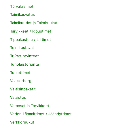
T5 valaisimet
Taimikasvatus
Taimikuutiot ja Taimiruukut
Tarvikkeet / Ripustimet
Tippakastelu / Liittimet
Toimitustavat
TriPart ravinteet
Tuholaistorjunta
Tuulettimet
Vaalserberg
Valaisinpaketit
Valaistus
Varaosat ja Tarvikkeet
Veden Lämmittimet / Jäähdyttimet
Verkkoruukut