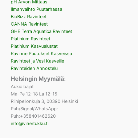
pH Arvon Mittaus
Ilmanvaihto Puutarhassa
BioBizz Ravinteet
CANNA Ravinteet
GHE Terra Aquatica Ravinteet
Platinium Ravinteet
Platinium Kasvualustat
Ravinne Puutokset Kasveissa
Ravinteet ja Vesi Kasveille
Ravinteiden Annostelu
Helsingin Myymälä:
Aukioloajat
Ma-Pe 12-18 La 12-15
Riihipellonkuja 3, 00390 Helsinki
Puh/Signal/WhatsApp:
Puh:+358401462620
info@vihertukku.fi