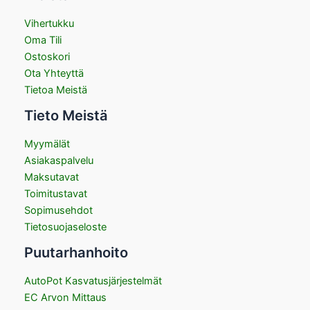
Vihertukku
Oma Tili
Ostoskori
Ota Yhteyttä
Tietoa Meistä
Tieto Meistä
Myymälät
Asiakaspalvelu
Maksutavat
Toimitustavat
Sopimusehdot
Tietosuojaseloste
Puutarhanhoito
AutoPot Kasvatusjärjestelmät
EC Arvon Mittaus