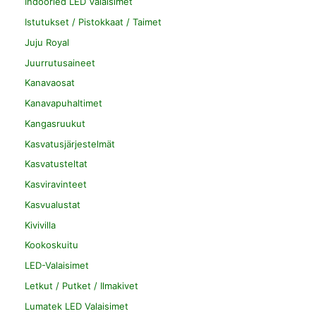
Indoorled LED Valaisimet
Istutukset / Pistokkaat / Taimet
Juju Royal
Juurrutusaineet
Kanavaosat
Kanavapuhaltimet
Kangasruukut
Kasvatusjärjestelmät
Kasvatusteltat
Kasviravinteet
Kasvualustat
Kivivilla
Kookoskuitu
LED-Valaisimet
Letkut / Putket / Ilmakivet
Lumatek LED Valaisimet